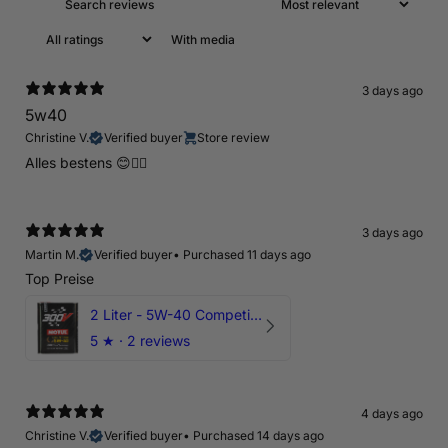
With media
3 days ago
5w40
Christine V.
Verified buyer
Store review
Alles bestens 😊👍🏻
3 days ago
Martin M.
Verified buyer
•
Purchased 11 days ago
Top Preise
2 Liter - 5W-40 Competition 300V Motul Motoröl
5
★ ·
2 reviews
4 days ago
Christine V.
Verified buyer
•
Purchased 14 days ago