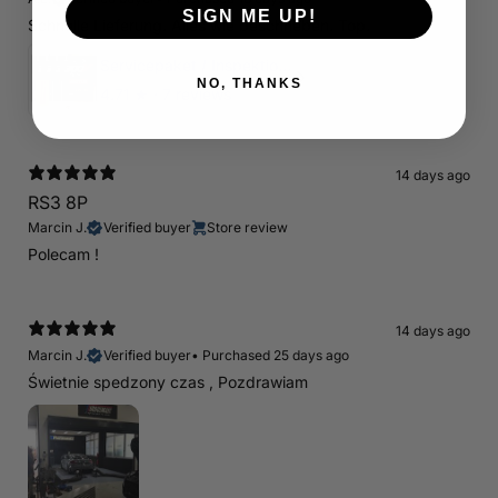
SIGN ME UP!
Schnelle Lieferung. Alles wie beschrieben. Top.
Servicepaket / Inspektionspaket 1 mit Motul 300V 5W40 - 5W50 für alle 2.5 TFSI Modelle
NO, THANKS
4.71
★ ·
7 reviews
14 days ago
RS3 8P
Marcin J.
Verified buyer
Store review
Polecam !
14 days ago
Marcin J.
Verified buyer
•
Purchased 25 days ago
Świetnie spedzony czas , Pozdrawiam