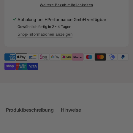
Gefräste
-
Weitere Bezahlmöglichkeiten
Aluminium
Gefräste
Getrieböl-
Aluminium
Abholung bei
HPerformance GmbH
verfügbar
Rückführung
Getrieböl-
Gewöhnlich fertig in 2 - 4 Tagen
für
Rückführung
Audi
für
Shop-Informationen anzeigen
TTRS
Audi
8S
TTRS
Facelift
8S
-
Facelift
DNW
-
DNW
Produktbeschreibung
Hinweise