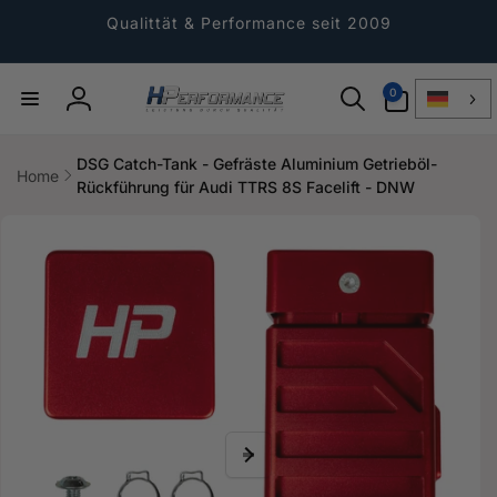
Direkt
zum
Qualittät & Performance seit 2009
Inhalt
0
0
Artikel
Einloggen
DSG Catch-Tank - Gefräste Aluminium Getrieböl-
Home
Rückführung für Audi TTRS 8S Facelift - DNW
ktinformationen
gen