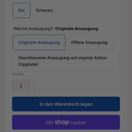
Rot
Schwarz
Welche Ansaugung?:
Originale Ansaugung
Originale Ansaugung
Offene Ansaugung
Geschlossene Ansaugung auf original Airbox
(Upgrade)
Anzahl
Erhöhe
die
Verringere
Menge
die
für
In den Warenkorb legen
Menge
DSG
für
Catch-
DSG
Tank
Catch-
-
Tank