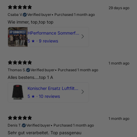
29 days ago
Csaba V.
Verified buyer
•
Purchased 1 month ago
Wie immer, top,top top
HPerformance Sommerfest 2026
5
★ ·
9 reviews
1 month ago
Thomas S.
Verified buyer
•
Purchased 1 month ago
Alles bestens....top 1 A
Konischer Ersatz Luftfilter Pilz - 4" & 5" Offene Ansaugung
5
★ ·
10 reviews
1 month ago
Denis T.
Verified buyer
•
Purchased 1 month ago
Sehr gut verarbeitet. Top passgenau