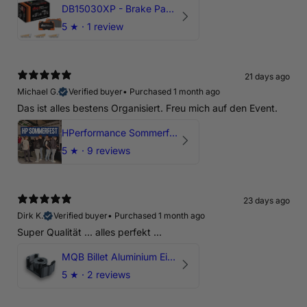
DB15030XP - Brake Pads Xtreme Performance | Front Axle
5
★ ·
1 review
21 days ago
Michael G.
Verified buyer
•
Purchased 1 month ago
Das ist alles bestens Organisiert. Freu mich auf den Event.
HPerformance Sommerfest 2026
5
★ ·
9 reviews
23 days ago
Dirk K.
Verified buyer
•
Purchased 1 month ago
Super Qualität ... alles perfekt ...
MQB Billet Aluminium Einsatz Drehmomentstütze - DOGBONE für Audi RS3, TTRS, RSQ3
5
★ ·
2 reviews