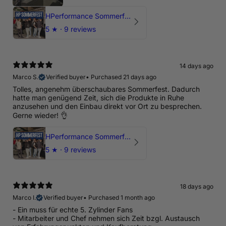
HPerformance Sommerfest 2026
5
★ ·
9 reviews
14 days ago
Marco S.
Verified buyer
•
Purchased 21 days ago
Tolles, angenehm überschaubares Sommerfest. Dadurch
hatte man genügend Zeit, sich die Produkte in Ruhe
anzusehen und den Einbau direkt vor Ort zu besprechen.
Gerne wieder! 👌
HPerformance Sommerfest 2026
5
★ ·
9 reviews
18 days ago
Marco I.
Verified buyer
•
Purchased 1 month ago
- Ein muss für echte 5. Zylinder Fans
- Mitarbeiter und Chef nehmen sich Zeit bzgl. Austausch