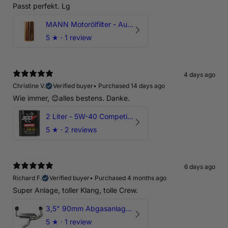
Passt perfekt. Lg
MANN Motorölfilter - Audi RS3 TTRS RSQ3 VZ5 - DAZ DNW
5
★ ·
1 review
4 days ago
Christine V.
Verified buyer
•
Purchased 14 days ago
Wie immer, 😊alles bestens. Danke.
2 Liter - 5W-40 Competition 300V Motul Motoröl
5
★ ·
2 reviews
6 days ago
Richard F.
Verified buyer
•
Purchased 4 months ago
Super Anlage, toller Klang, tolle Crew.
3,5" 90mm Abgasanlage AUDI RSQ3 DNWA 2.5 TFSI
5
★ ·
1 review