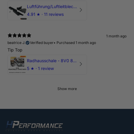
Luftführung/Luftleitblech 5" 125mm offene Ansaugung HPerformance
4.91
★ ·
11 reviews
1 month ago
beatrice J.
Verified buyer
•
Purchased 1 month ago
Tip Top
Radhausschale - 8V0 821 191 C - Original Ersatzteil für Audi RS3 Sportback
5
★ ·
1 review
Show more