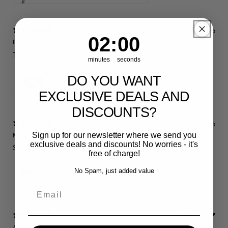
6 days ago
1
:
Countdown ends in:
58
01
:
58
Fynn-Tjorven H.
Verified buyer
•
Purchased 12 days ago
Top👍🏼
minutes
seconds
Luftführung/Luftleitblech 5" 125mm offene Ansaugung HPerformance
DO YOU WANT
4.91
★ ·
11 reviews
EXCLUSIVE DEALS AND
DISCOUNTS?
8 days ago
Sign up for our newsletter where we send you
Matthias J.
Verified buyer
•
Purchased 16 days ago
exclusive deals and discounts! No worries - it's
Super Qualität! Einfach schön und dezent.
free of charge!
RS3 Emblem - 3D Black Edition - Schwarz/Schwarz Logo Modellschriftzug
No Spam, just added value
5
★ ·
1 review
Email
11 days ago
A.E.
Verified buyer
•
Purchased 18 days ago