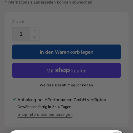
* Internationale Lieferzeiten können abweichen.
Anzahl
Erhöhe
die
Verringere
Menge
die
für
In den Warenkorb legen
Menge
Einhängeöse
für
-
Einhängeöse
07K
-
103
07K
390
103
Weitere Bezahlmöglichkeiten
J
390
-
J
Abholung bei
HPerformance GmbH
verfügbar
Original
-
Gewöhnlich fertig in 2 - 4 Tagen
Ersatzteil
Original
für
Ersatzteil
Shop-Informationen anzeigen
Audi
für
RS3
Audi
8Y