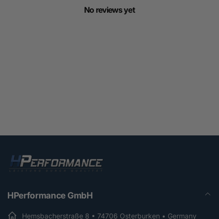
No reviews yet
HPerformance GmbH
Hemsbacherstraße 8 • 74706 Osterburken • Germany