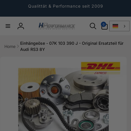
Direkt
zum
Qualittät & Performance seit 2009
Inhalt
0
0
Artikel
Einloggen
Einhängeöse - 07K 103 390 J - Original Ersatzteil für
Home
Audi RS3 8Y
ktinformationen
gen