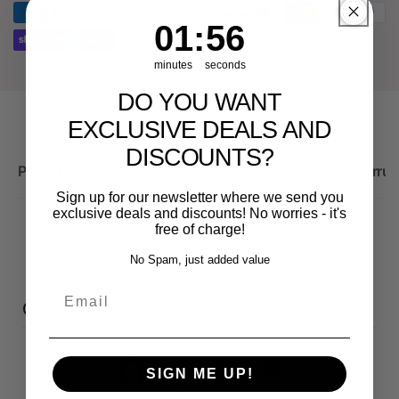
RS3
8Y
1
:
Countdown ends in:
56
01
:
56
minutes
seconds
DO YOU WANT
EXCLUSIVE DEALS AND
DISCOUNTS?
Produktbeschreibung
Wichtige Hinweise zum Widerruf
Sign up for our newsletter where we send you
exclusive deals and discounts! No worries - it's
free of charge!
No Spam, just added value
Email
Customer reviews
0
SIGN ME UP!
/ 5
0 reviews