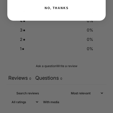
NO, THANKS
5
0
%
4
0
%
3
0
%
2
0
%
1
0
%
Ask a question
Write a review
Reviews
Questions
0
0
With media