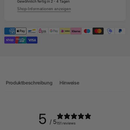
-
Gewöhnlich fertig in 2 - 4 Tagen
RS3
MQB
-
Shop-Informationen anzeigen
Plattform
MQB
Plattform
Produktbeschreibung
Hinweise
5
/ 5
151 reviews