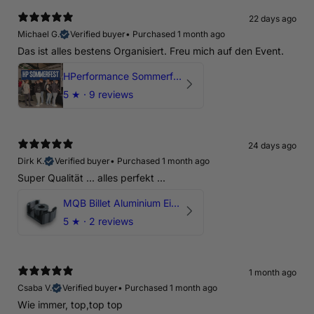
22 days ago
Michael G.
Verified buyer
•
Purchased 1 month ago
Das ist alles bestens Organisiert. Freu mich auf den Event.
HPerformance Sommerfest 2026
5
★ ·
9 reviews
24 days ago
Dirk K.
Verified buyer
•
Purchased 1 month ago
Super Qualität ... alles perfekt ...
MQB Billet Aluminium Einsatz Drehmomentstütze - DOGBONE für Audi RS3, TTRS, RSQ3
5
★ ·
2 reviews
1 month ago
Csaba V.
Verified buyer
•
Purchased 1 month ago
Wie immer, top,top top