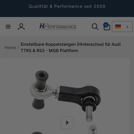
Direkt
zum
Qualittät & Performance seit 2009
Inhalt
0
0
Artikel
Einloggen
Einstellbare Koppelstangen (Hinterachse) für Audi
Home
TTRS & RS3 - MQB Plattform
ktinformationen
gen