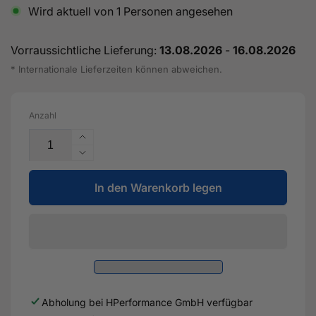
Wird aktuell von
1
Personen angesehen
Vorraussichtliche Lieferung:
13.08.2026
-
16.08.2026
* Internationale Lieferzeiten können abweichen.
Anzahl
Erhöhe
die
Verringere
Menge
die
für
In den Warenkorb legen
Menge
Einstellbare
für
Koppelstangen
Einstellbare
(Hinterachse)
Koppelstangen
für
(Hinterachse)
Audi
für
TTRS
Audi
&amp;
TTRS
Abholung bei
HPerformance GmbH
verfügbar
RS3
&amp;