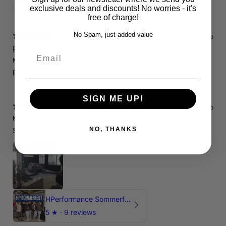
exclusive deals and discounts! No worries - it's
free of charge!
No Spam, just added value
15 days ago
RS3 8P
Email
Marcin J.
Verified buyer
Store review
Polecam !
SIGN ME UP!
15 days ago
Marcin J.
Verified buyer
•
Purchased 27 days ago
NO, THANKS
Świetnie spedzony czas , Pozdrawiam
HPerformance Sommerfest 2026
5
★ ·
9 reviews