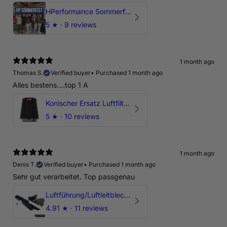
HPerformance Sommerfest 2026
5
★ ·
9 reviews
1 month ago
Thomas S.
Verified buyer
•
Purchased 1 month ago
Alles bestens....top 1 A
Konischer Ersatz Luftfilter Pilz - 4" & 5" Offene Ansaugung
5
★ ·
10 reviews
1 month ago
Denis T.
Verified buyer
•
Purchased 1 month ago
Sehr gut verarbeitet. Top passgenau
Luftführung/Luftleitblech 5" 125mm offene Ansaugung HPerformance
4.91
★ ·
11 reviews