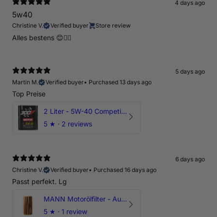
4 days ago
5w40
Christine V.
Verified buyer
Store review
Alles bestens 😊👍🏻
5 days ago
Martin M.
Verified buyer
•
Purchased 13 days ago
Top Preise
2 Liter - 5W-40 Competition 300V Motul Motoröl
5
★ ·
2 reviews
6 days ago
Christine V.
Verified buyer
•
Purchased 16 days ago
Passt perfekt. Lg
MANN Motorölfilter - Audi RS3 TTRS RSQ3 VZ5 - DAZ DNW
5
★ ·
1 review