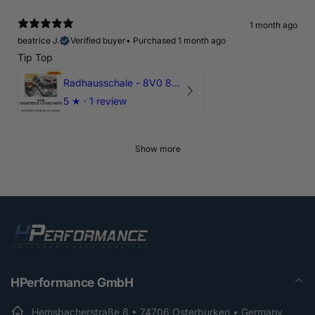
1 month ago
beatrice J.
Verified buyer
•
Purchased 1 month ago
Tip Top
Radhausschale - 8V0 821 191 C - Original Ersatzteil für Audi RS3 Sportback
5
★ ·
1 review
Show more
HPerformance GmbH
Hemsbacherstraße 8 • 74706 Osterburken • Germany