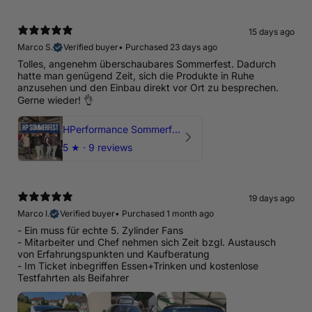
15 days ago
Marco S.
Verified buyer
•
Purchased 23 days ago
Tolles, angenehm überschaubares Sommerfest. Dadurch
hatte man genügend Zeit, sich die Produkte in Ruhe
anzusehen und den Einbau direkt vor Ort zu besprechen.
Gerne wieder! 👌
HPerformance Sommerfest 2026
5
★ ·
9 reviews
19 days ago
Marco I.
Verified buyer
•
Purchased 1 month ago
- Ein muss für echte 5. Zylinder Fans
- Mitarbeiter und Chef nehmen sich Zeit bzgl. Austausch
von Erfahrungspunkten und Kaufberatung
- Im Ticket inbegriffen Essen+Trinken und kostenlose
Testfahrten als Beifahrer