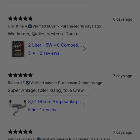
6 days ago
Christine V.
Verified buyer
•
Purchased 16 days ago
Wie immer, 😊alles bestens. Danke.
2 Liter - 5W-40 Competition 300V Motul Motoröl
5
★ ·
2 reviews
7 days ago
Richard F.
Verified buyer
•
Purchased 4 months ago
Super Anlage, toller Klang, tolle Crew.
3,5" 90mm Abgasanlage AUDI RSQ3 DNWA 2.5 TFSI
5
★ ·
1 review
7 days ago
Fynn-Tjorven H.
Verified buyer
•
Purchased 14 days ago