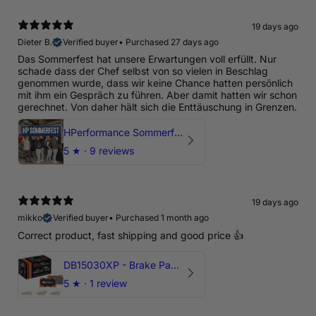
19 days ago
Dieter B.
Verified buyer
•
Purchased 27 days ago
Das Sommerfest hat unsere Erwartungen voll erfüllt. Nur
schade dass der Chef selbst von so vielen in Beschlag
genommen wurde, dass wir keine Chance hatten persönlich
mit ihm ein Gespräch zu führen. Aber damit hatten wir schon
gerechnet. Von daher hält sich die Enttäuschung in Grenzen.
HPerformance Sommerfest 2026
5
★ ·
9 reviews
19 days ago
mikko
Verified buyer
•
Purchased 1 month ago
Correct product, fast shipping and good price 👍
DB15030XP - Brake Pads Xtreme Performance | Front Axle
5
★ ·
1 review