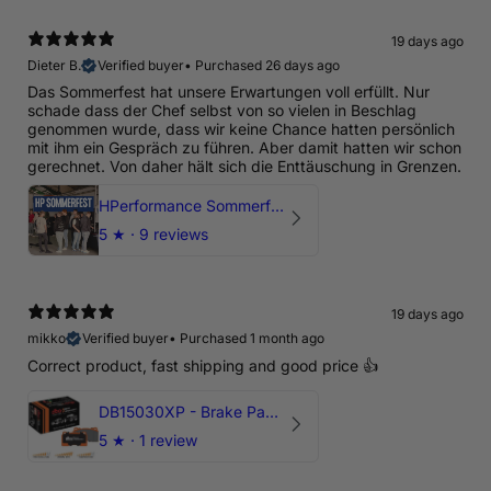
19 days ago
Dieter B.
Verified buyer
•
Purchased 26 days ago
Das Sommerfest hat unsere Erwartungen voll erfüllt. Nur
schade dass der Chef selbst von so vielen in Beschlag
genommen wurde, dass wir keine Chance hatten persönlich
mit ihm ein Gespräch zu führen. Aber damit hatten wir schon
gerechnet. Von daher hält sich die Enttäuschung in Grenzen.
HPerformance Sommerfest 2026
5
★ ·
9 reviews
19 days ago
mikko
Verified buyer
•
Purchased 1 month ago
Correct product, fast shipping and good price 👍
DB15030XP - Brake Pads Xtreme Performance | Front Axle
5
★ ·
1 review