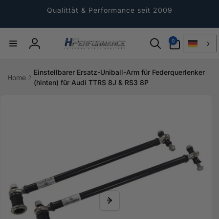
Direkt
zum
Qualittät & Performance seit 2009
Inhalt
0
0
Artikel
Einloggen
Einstellbarer Ersatz-Uniball-Arm für Federquerlenker
Home
(hinten) für Audi TTRS 8J & RS3 8P
ktinformationen
gen