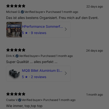
22 days ago
Michael G.
Verified buyer
•
Purchased 1 month ago
Das ist alles bestens Organisiert. Freu mich auf den Event.
HPerformance Sommerfest 2026
5
★ ·
9 reviews
24 days ago
Dirk K.
Verified buyer
•
Purchased 1 month ago
Super Qualität ... alles perfekt ...
MQB Billet Aluminium Einsatz Drehmomentstütze - DOGBONE für Audi RS3, TTRS, RSQ3
5
★ ·
2 reviews
1 month ago
Csaba V.
Verified buyer
•
Purchased 1 month ago
Wie immer, top,top top