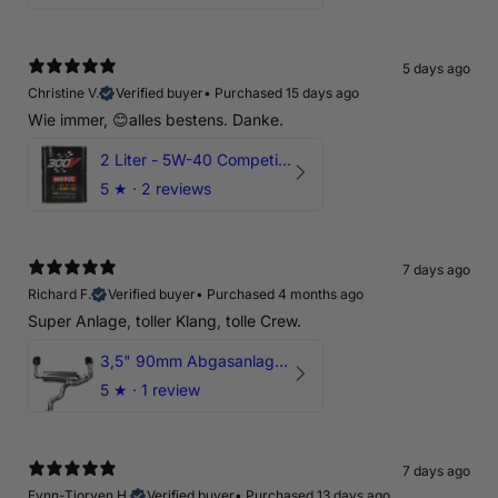
5 days ago
Christine V.
Verified buyer
•
Purchased 15 days ago
Wie immer, 😊alles bestens. Danke.
2 Liter - 5W-40 Competition 300V Motul Motoröl
5
★ ·
2 reviews
7 days ago
Richard F.
Verified buyer
•
Purchased 4 months ago
Super Anlage, toller Klang, tolle Crew.
3,5" 90mm Abgasanlage AUDI RSQ3 DNWA 2.5 TFSI
5
★ ·
1 review
7 days ago
Fynn-Tjorven H.
Verified buyer
•
Purchased 13 days ago