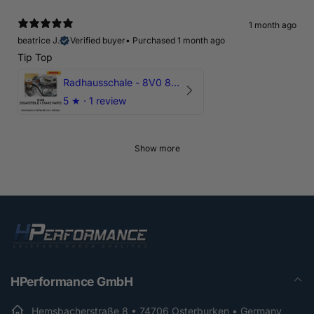
1 month ago
beatrice J.
Verified buyer
•
Purchased 1 month ago
Tip Top
Radhausschale - 8V0 821 191 C - Original Ersatzteil für Audi RS3 Sportback
5
★ ·
1 review
Show more
HPerformance GmbH
Hemsbacherstraße 8 • 74706 Osterburken • Germany