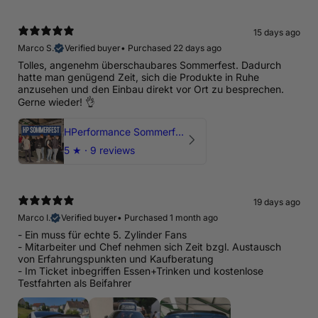
15 days ago
Marco S.
Verified buyer
•
Purchased 22 days ago
Tolles, angenehm überschaubares Sommerfest. Dadurch
hatte man genügend Zeit, sich die Produkte in Ruhe
anzusehen und den Einbau direkt vor Ort zu besprechen.
Gerne wieder! 👌
HPerformance Sommerfest 2026
5
★ ·
9 reviews
19 days ago
Marco I.
Verified buyer
•
Purchased 1 month ago
- Ein muss für echte 5. Zylinder Fans
- Mitarbeiter und Chef nehmen sich Zeit bzgl. Austausch
von Erfahrungspunkten und Kaufberatung
- Im Ticket inbegriffen Essen+Trinken und kostenlose
Testfahrten als Beifahrer