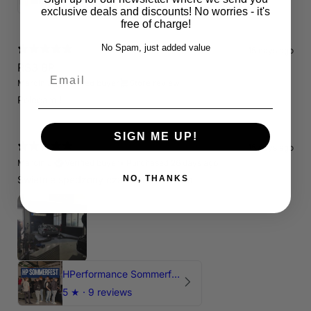
exclusive deals and discounts! No worries - it's
free of charge!
No Spam, just added value
15 days ago
RS3 8P
Email
Marcin J.
Verified buyer
Store review
Polecam !
SIGN ME UP!
15 days ago
Marcin J.
Verified buyer
•
Purchased 26 days ago
NO, THANKS
Świetnie spedzony czas , Pozdrawiam
HPerformance Sommerfest 2026
5
★ ·
9 reviews