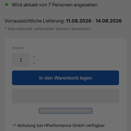
Wird aktuell von
7
Personen angesehen
Vorraussichtliche Lieferung:
11.08.2026
-
14.08.2026
* Internationale Lieferzeiten können abweichen.
Anzahl
Erhöhe
die
Verringere
Menge
die
für
In den Warenkorb legen
Menge
Einstellbarer
für
Ersatz-
Einstellbarer
Uniball-
Ersatz-
Arm
Uniball-
für
Arm
Federquerlenker
für
(hinten)
Federquerlenker
Abholung bei
HPerformance GmbH
verfügbar
für
(hinten)