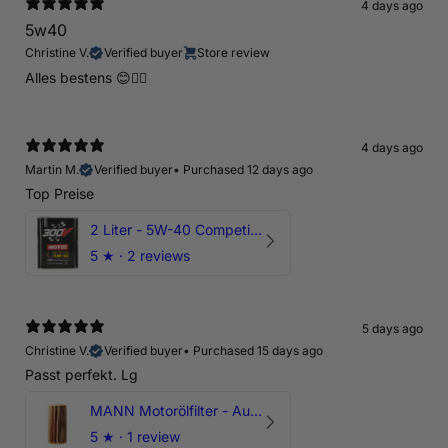
4 days ago
5w40
Christine V.
Verified buyer
Store review
Alles bestens 😊👍🏻
4 days ago
Martin M.
Verified buyer
•
Purchased 12 days ago
Top Preise
2 Liter - 5W-40 Competition 300V Motul Motoröl
5
★ ·
2 reviews
5 days ago
Christine V.
Verified buyer
•
Purchased 15 days ago
Passt perfekt. Lg
MANN Motorölfilter - Audi RS3 TTRS RSQ3 VZ5 - DAZ DNW
5
★ ·
1 review