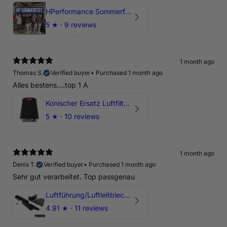
HPerformance Sommerfest 2026
5
★ ·
9 reviews
1 month ago
Thomas S.
Verified buyer
•
Purchased 1 month ago
Alles bestens....top 1 A
Konischer Ersatz Luftfilter Pilz - 4" & 5" Offene Ansaugung
5
★ ·
10 reviews
1 month ago
Denis T.
Verified buyer
•
Purchased 1 month ago
Sehr gut verarbeitet. Top passgenau
Luftführung/Luftleitblech 5" 125mm offene Ansaugung HPerformance
4.91
★ ·
11 reviews