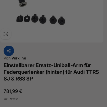
Von
Verkline
Einstellbarer Ersatz-Uniball-Arm für
Federquerlenker (hinten) für Audi TTRS
8J & RS3 8P
Normaler
781,99 €
Preis
inkl. MwSt.