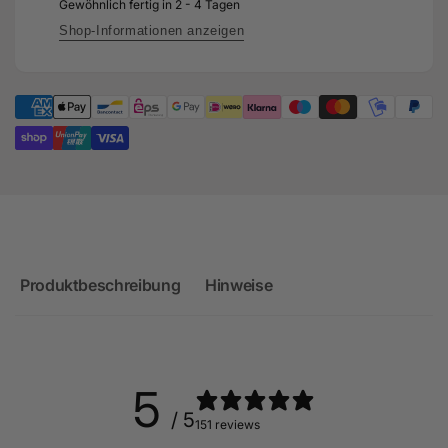
Audi
Gewöhnlich fertig in 2 - 4 Tagen
für
TTRS
Audi
Shop-Informationen anzeigen
8J
TTRS
&amp;
8J
RS3
&amp;
8P
RS3
8P
Produktbeschreibung
Hinweise
5
/ 5
151 reviews