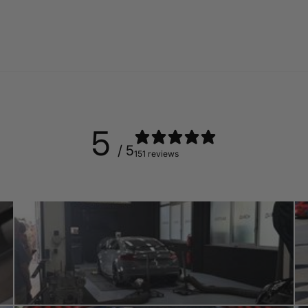
5
/ 5
151 reviews