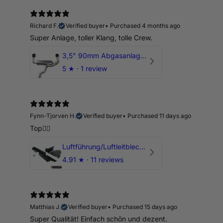
Richard F.
Verified buyer
•
Purchased 4 months ago
Super Anlage, toller Klang, tolle Crew.
3,5" 90mm Abgasanlage AUDI RSQ3 DNWA 2.5 TFSI
5
★ ·
1 review
Fynn-Tjorven H.
Verified buyer
•
Purchased 11 days ago
Top👍🏼
Luftführung/Luftleitblech 5" 125mm offene Ansaugung HPerformance
4.91
★ ·
11 reviews
Matthias J.
Verified buyer
•
Purchased 15 days ago
Super Qualität! Einfach schön und dezent.