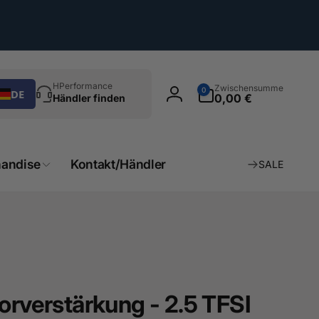
chen
0
HPerformance
Zwischensumme
0
DE
Artikel
0,00 €
Händler finden
Einloggen
andise
Kontakt/Händler
SALE
orverstärkung - 2.5 TFSI