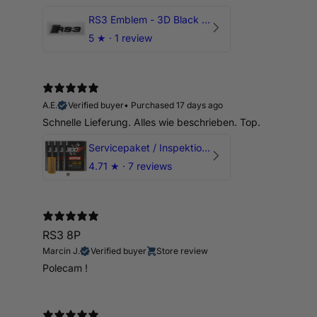
RS3 Emblem - 3D Black Edition - Schwarz/Schwarz Logo Modellschriftzug
5
★ ·
1 review
A.E.
Verified buyer
•
Purchased 17 days ago
Schnelle Lieferung. Alles wie beschrieben. Top.
Servicepaket / Inspektionspaket 1 mit Motul 300V 5W40 - 5W50 für alle 2.5 TFSI Modelle
4.71
★ ·
7 reviews
RS3 8P
Marcin J.
Verified buyer
Store review
Polecam !