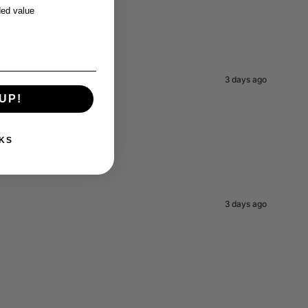
ed value
3 days ago
UP!
KS
3 days ago