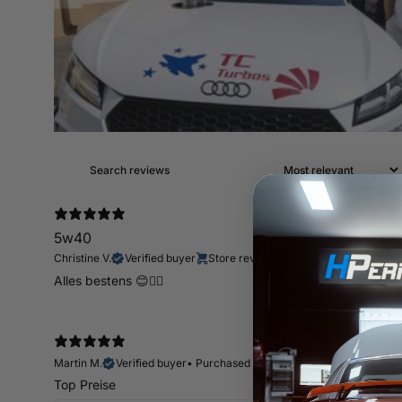
5w40
Christine V.
Verified buyer
Store review
Alles bestens 😊👍🏻
Martin M.
Verified buyer
•
Purchased 10 days ago
Top Preise