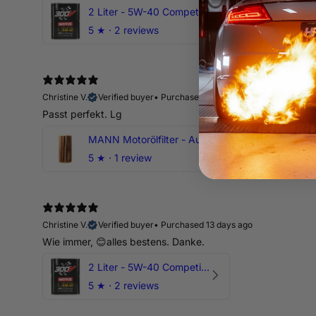
2 Liter - 5W-40 Competition 300V Motul Motoröl
5
★ ·
2 reviews
Christine V.
Verified buyer
•
Purchased 13 days ago
Passt perfekt. Lg
MANN Motorölfilter - Audi RS3 TTRS RSQ3 VZ5 - DAZ DNW
5
★ ·
1 review
Christine V.
Verified buyer
•
Purchased 13 days ago
Wie immer, 😊alles bestens. Danke.
2 Liter - 5W-40 Competition 300V Motul Motoröl
5
★ ·
2 reviews