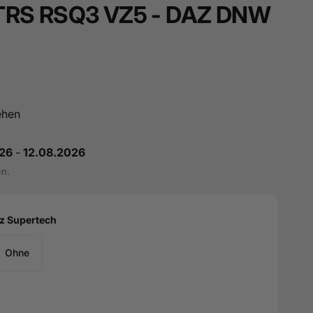
TRS RSQ3 VZ5 - DAZ DNW
ehen
26
-
12.08.2026
en.
tz Supertech
Ohne