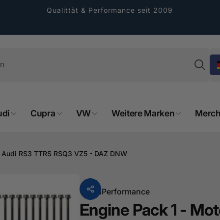
Qualittät & Performance seit 2009
Su
udi
Cupra
VW
Weitere Marken
Merch
rformance GmbH
0PS Audi RS3 TTRS RSQ3 VZ5 - DAZ DNW
holung verfügbar, gewöhnlich fertig in 2
Von
HPerformance
4 tagen
Engine Pack 1 - Mot
cher Straße 8
sterburken