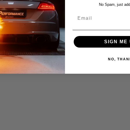
No Spam, just add
Email
SIGN ME 
NO, THAN