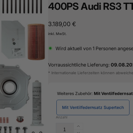
400PS Audi RS3 T
land
16487601
Normaler
3.189,00 €
Preis
inkl. MwSt.
Wird aktuell von
1
Personen anges
Vorraussichtliche Lieferung:
09.08.20
* Internationale Lieferzeiten können abweich
Weiteres Zubehör:
Mit Ventilfedernsa
Mit Ventilfedernsatz Supertech
Anzahl
Erhöhe