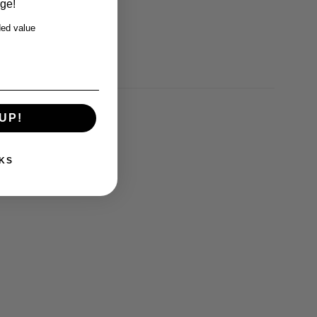
rge!
ed value
UP!
KS