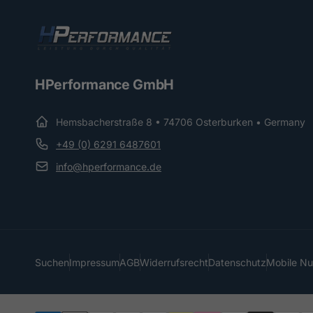
HPerformance GmbH
Hemsbacherstraße 8 • 74706 Osterburken • Germany
+49 (0) 6291 6487601
info@hperformance.de
Suchen
Impressum
AGB
Widerrufsrecht
Datenschutz
Mobile N