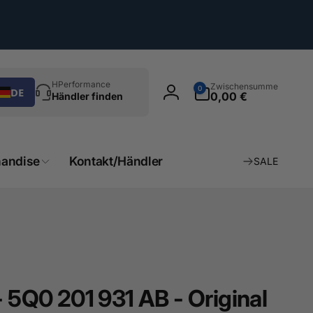
chen
0
HPerformance
Zwischensumme
0
DE
Artikel
0,00 €
Händler finden
Einloggen
andise
Kontakt/Händler
SALE
- 5Q0 201 931 AB - Original