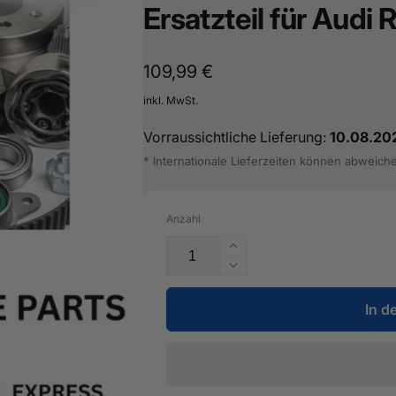
Ersatzteil für Audi
Normaler
109,99 €
Preis
inkl. MwSt.
Vorraussichtliche Lieferung:
10.08.20
* Internationale Lieferzeiten können abweich
Anzahl
Erhöhe
die
Verringere
Menge
die
für
In d
Menge
Entlüftungsleitung
für
-
Entlüftungsleitung
5Q0
-
201
5Q0