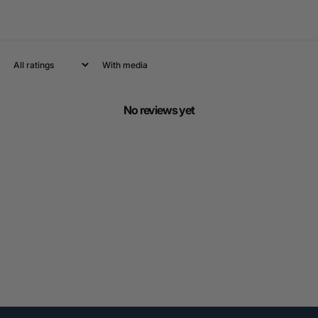
With media
No reviews yet