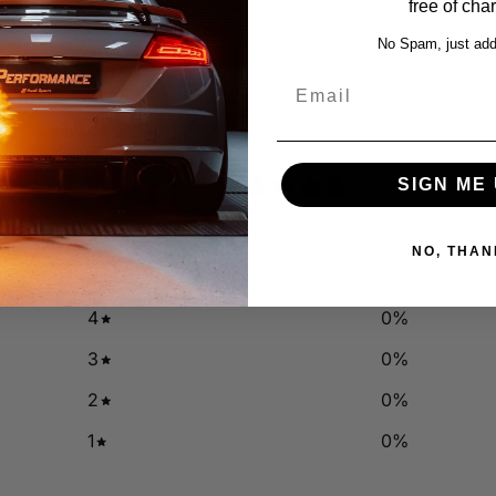
free of cha
No Spam, just add
Email
0
SIGN ME 
/ 5
0 reviews
NO, THAN
5
0
%
4
0
%
3
0
%
2
0
%
1
0
%