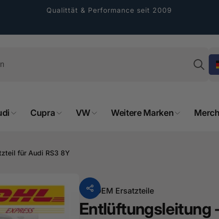
Qualittät & Performance seit 2009
Su
udi
Cupra
VW
Weitere Marken
Merch
rformance GmbH
holung verfügbar, gewöhnlich fertig in 2
tzteil für Audi RS3 8Y
4 tagen
cher Straße 8
sterburken
Von
OEM Ersatzteile
land
Entlüftungsleitung 
16487601