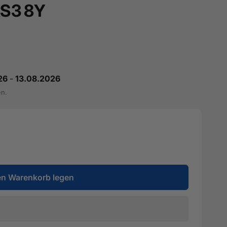
 RS3 8Y
26
-
13.08.2026
en.
en Warenkorb legen