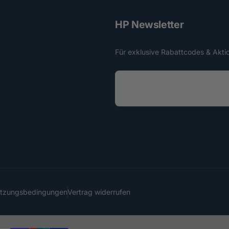
HP Newsletter
Für exklusive Rabattcodes & Akti
E
-
M
a
i
l
utzungsbedingungen
Vertrag widerrufen