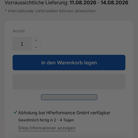
Vorraussichtliche Lieferung:
11.08.2026
-
14.08.2026
* Internationale Lieferzeiten können abweichen.
Anzahl
Erhöhe
die
Verringere
Menge
die
für
In den Warenkorb legen
Menge
Entlüftungsleitung
für
-
Entlüftungsleitung
5Q0
-
201
5Q0
931
201
AB
931
-
AB
Abholung bei
HPerformance GmbH
verfügbar
Original
-
Ersatzteil
Gewöhnlich fertig in 2 - 4 Tagen
Original
für
Ersatzteil
Shop-Informationen anzeigen
Audi
für