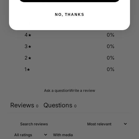
0
/ 5
0 reviews
NO, THANKS
5
0
%
4
0
%
3
0
%
2
0
%
1
0
%
Ask a question
Write a review
Reviews
Questions
0
0
With media