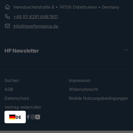
Hemsbacherstraße 8 • 74706 Osterburken • Germany
+49 (0) 6291 6487601
info@hperformance.de
HP Newsletter
Suchen
Impressum
AGB
Widerrufsrecht
Datenschutz
Mobile Nutzungsbedingungen
Vertrag widerrufen
DE
Facebook
Instagram
YouTube