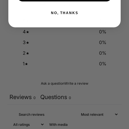
0
/ 5
0 reviews
NO, THANKS
5
0
%
4
0
%
3
0
%
2
0
%
1
0
%
Ask a question
Write a review
Reviews
Questions
0
0
With media