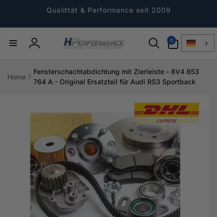
Direkt
zum
Qualittät & Performance seit 2009
Inhalt
0
0
Artikel
Einloggen
Fensterschachtabdichtung mit Zierleiste - 8V4 853
Home
764 A - Original Ersatzteil für Audi RS3 Sportback
ktinformationen
gen