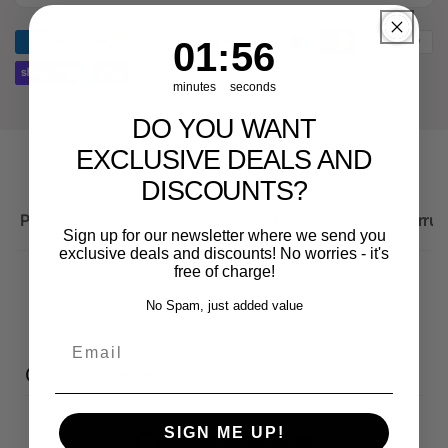
für
Ersatzteil
Audi
für
1
:
Countdown ends in:
56
01
:
56
RS3
Audi
Sportback
RS3
minutes
seconds
Sportback
DO YOU WANT
EXCLUSIVE DEALS AND
DISCOUNTS?
Produktbeschreibung
Wichtige Hinweise zum Widerruf
Sign up for our newsletter where we send you
exclusive deals and discounts! No worries - it's
free of charge!
No Spam, just added value
Email
Customer reviews
SIGN ME UP!