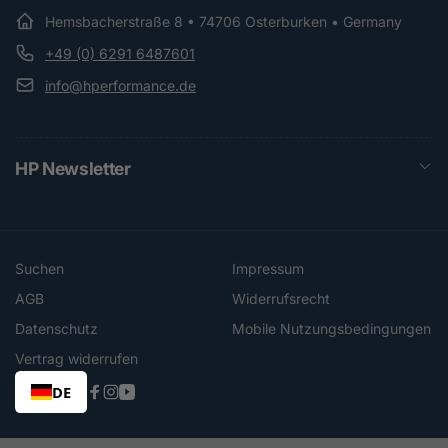
Hemsbacherstraße 8 • 74706 Osterburken • Germany
+49 (0) 6291 6487601
info@hperformance.de
HP Newsletter
Suchen
Impressum
AGB
Widerrufsrecht
Datenschutz
Mobile Nutzungsbedingungen
Vertrag widerrufen
DE
Facebook
Instagram
YouTube