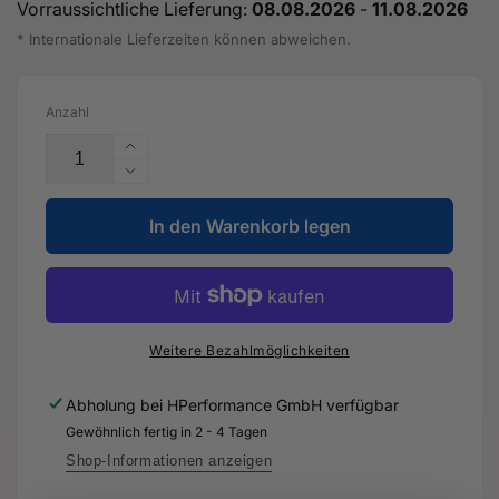
Vorraussichtliche Lieferung:
08.08.2026
-
11.08.2026
* Internationale Lieferzeiten können abweichen.
Anzahl
Erhöhe
die
Verringere
Menge
die
für
In den Warenkorb legen
Menge
Fensterschachtabdichtung
für
mit
Fensterschachtabdichtung
Zierleiste
mit
-
Zierleiste
8V4
-
Weitere Bezahlmöglichkeiten
853
8V4
764
853
Abholung bei
HPerformance GmbH
verfügbar
A
764
Gewöhnlich fertig in 2 - 4 Tagen
-
A
Original
-
Shop-Informationen anzeigen
Ersatzteil
Original