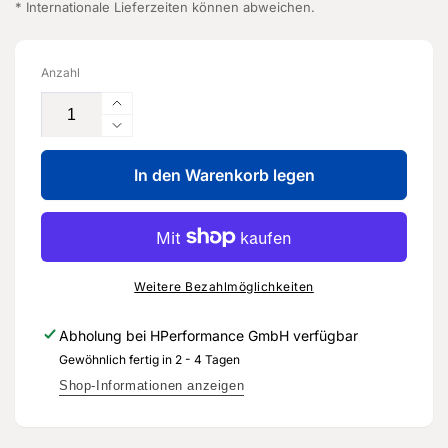
* Internationale Lieferzeiten können abweichen.
Anzahl
Erhöhe
die
Verringere
Menge
die
für
In den Warenkorb legen
Menge
Filtergehäuse
für
-
Filtergehäuse
07K
-
115
07K
408
115
Weitere Bezahlmöglichkeiten
-
408
Original
-
Abholung bei
HPerformance GmbH
verfügbar
Ersatzteil
Original
Gewöhnlich fertig in 2 - 4 Tagen
für
Ersatzteil
Audi
für
Shop-Informationen anzeigen
RS3
Audi
8Y
RS3