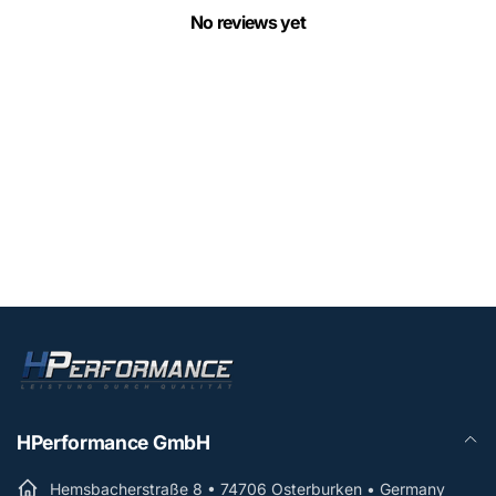
No reviews yet
HPerformance GmbH
Hemsbacherstraße 8 • 74706 Osterburken • Germany