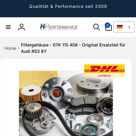
Direkt
zum
Qualittät & Performance seit 2009
Inhalt
0
0
Artikel
Einloggen
Filtergehäuse - 07K 115 408 - Original Ersatzteil für
Home
Audi RS3 8Y
ktinformationen
gen