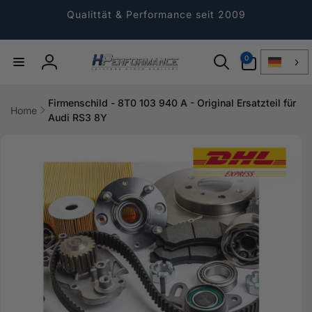
Direkt
zum
Qualittät & Performance seit 2009
Inhalt
0
0
Artikel
Einloggen
Firmenschild - 8T0 103 940 A - Original Ersatzteil für
Home
Audi RS3 8Y
ktinformationen
gen