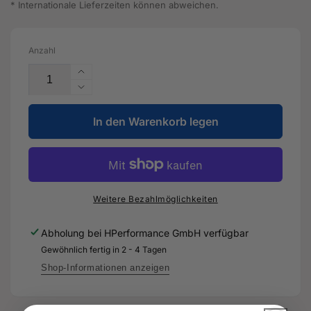
* Internationale Lieferzeiten können abweichen.
Anzahl
Erhöhe
die
Verringere
Menge
die
für
In den Warenkorb legen
Menge
Firmenschild
für
-
Firmenschild
8T0
-
103
8T0
940
103
Weitere Bezahlmöglichkeiten
A
940
-
A
Abholung bei
HPerformance GmbH
verfügbar
Original
-
Gewöhnlich fertig in 2 - 4 Tagen
Ersatzteil
Original
für
Ersatzteil
Shop-Informationen anzeigen
Audi
für
RS3
Audi
8Y