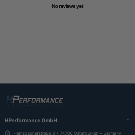
No reviews yet
HPerformance GmbH
Hemsbacherstraße 8 • 74706 Osterburken • Germany