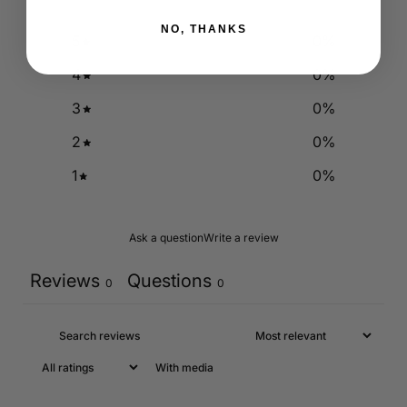
NO, THANKS
5
0
%
4
0
%
3
0
%
2
0
%
1
0
%
Ask a question
Write a review
Reviews
Questions
0
0
With media