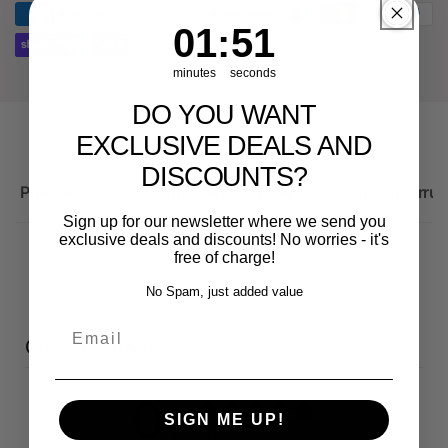
RS3
8Y
1
:
Countdown ends in:
51
01
:
51
minutes
seconds
DO YOU WANT
EXCLUSIVE DEALS AND
DISCOUNTS?
Produktbeschreibung
Wichtige Hinweise zum Widerruf
Sign up for our newsletter where we send you
exclusive deals and discounts! No worries - it's
free of charge!
No Spam, just added value
Email
Customer reviews
0
SIGN ME UP!
/ 5
0 reviews