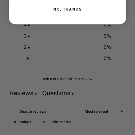
NO, THANKS
5
0
%
4
0
%
3
0
%
2
0
%
1
0
%
Ask a question
Write a review
Reviews
Questions
0
0
With media