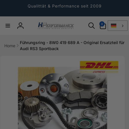
Direkt
zum
Qualittät & Performance seit 2009
Inhalt
0
0
Artikel
Einloggen
Führungsring - 8W0 419 689 A - Original Ersatzteil für
Home
Audi RS3 Sportback
ktinformationen
gen