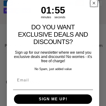
RS3
Sportback
1
:
Countdown ends in:
55
01
:
55
minutes
seconds
DO YOU WANT
EXCLUSIVE DEALS AND
DISCOUNTS?
Produktbeschreibung
Wichtige Hinweise zum Widerruf
Sign up for our newsletter where we send you
exclusive deals and discounts! No worries - it's
free of charge!
No Spam, just added value
Email
Customer reviews
0
SIGN ME UP!
/ 5
0 reviews