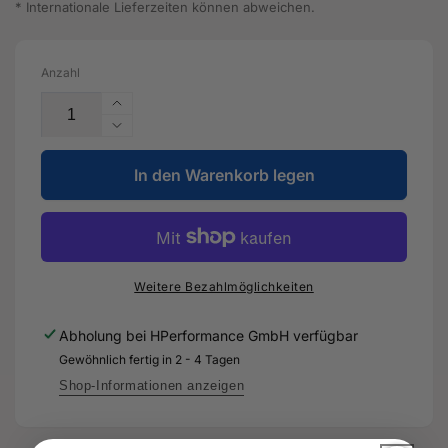
* Internationale Lieferzeiten können abweichen.
Anzahl
Erhöhe
die
Verringere
Menge
die
für
In den Warenkorb legen
Menge
Führungsring
für
-
Führungsring
8W0
-
419
8W0
689
419
Weitere Bezahlmöglichkeiten
A
689
-
A
Abholung bei
HPerformance GmbH
verfügbar
Original
-
Gewöhnlich fertig in 2 - 4 Tagen
Ersatzteil
Original
für
Ersatzteil
Shop-Informationen anzeigen
Audi
für
RS3
Audi
Sportback