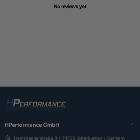
No reviews yet
HPerformance GmbH
Hemsbacherstraße 8 • 74706 Osterburken • Germany