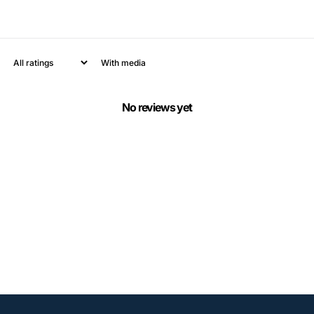
With media
No reviews yet