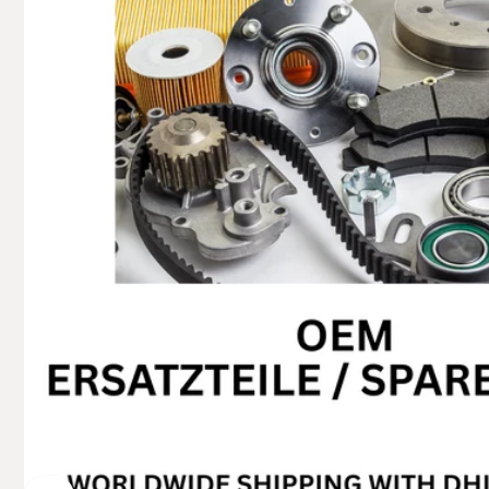
74706 O
Deutsch
+49629