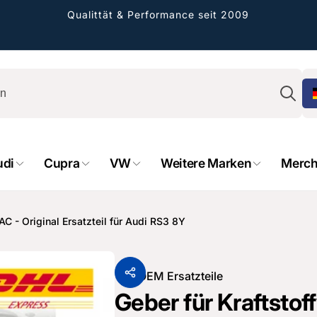
Qualittät & Performance seit 2009
Su
udi
Cupra
VW
Weitere Marken
Merch
AC - Original Ersatzteil für Audi RS3 8Y
rformance GmbH
holung verfügbar, gewöhnlich fertig in 2
Von
OEM Ersatzteile
4 tagen
Geber für Kraftstof
cher Straße 8