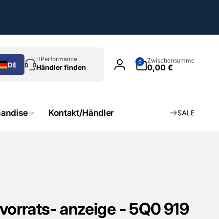
chen
0
HPerformance
Zwischensumme
0
DE
Artikel
0,00 €
Händler finden
Einloggen
andise
Kontakt/Händler
SALE
fvorrats- anzeige - 5Q0 919