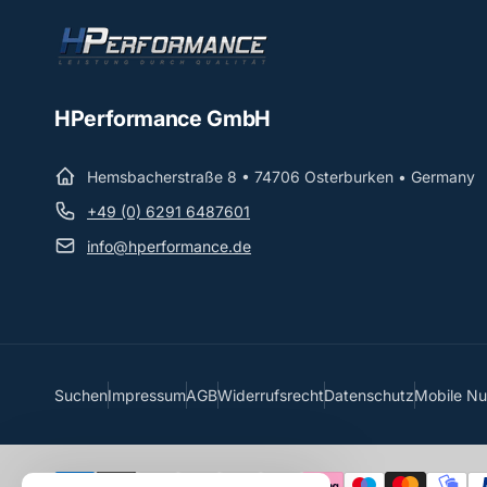
HPerformance GmbH
Hemsbacherstraße 8 • 74706 Osterburken • Germany
+49 (0) 6291 6487601
info@hperformance.de
Suchen
Impressum
AGB
Widerrufsrecht
Datenschutz
Mobile N