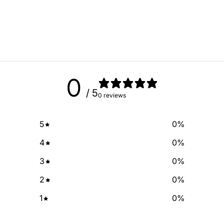
No Spam, just add
Email
0
SIGN ME 
/ 5
0 reviews
NO, THAN
5
0
%
4
0
%
3
0
%
2
0
%
1
0
%