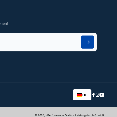
onen!
DE
Facebook
Instagram
YouTub
© 2026,
HPerformance GmbH
- Leistung durch Qualität