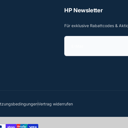
HP Newsletter
Für exklusive Rabattcodes & Akti
E
-
M
a
i
l
utzungsbedingungen
Vertrag widerrufen