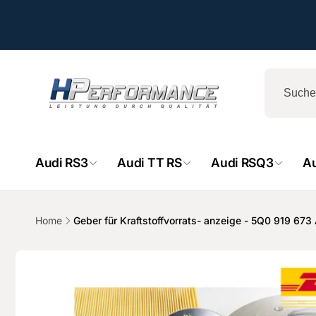
Direkt
zum
Inhalt
Audi RS3
Audi TT RS
Audi RSQ3
A
Home
Geber für Kraftstoffvorrats- anzeige - 5Q0 919 673 
HPe
Zu
Produktinformationen
springen
Ab
- 
Hemsba