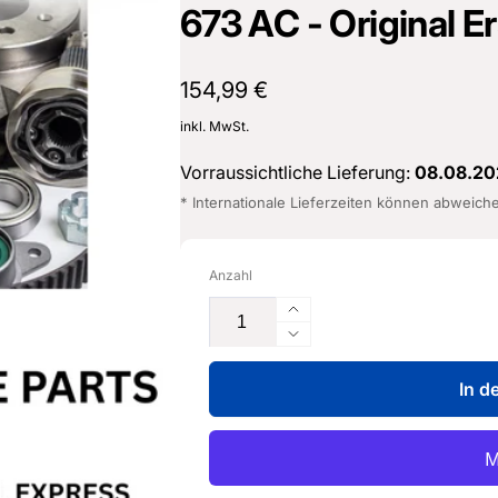
673 AC - Original Er
sterburken
land
16487601
Normaler
154,99 €
Preis
inkl. MwSt.
Vorraussichtliche Lieferung:
08.08.20
* Internationale Lieferzeiten können abweich
Anzahl
Erhöhe
die
Verringere
Menge
die
für
In d
Menge
Geber
für
für
Geber
Kraftstoffvorrats-
für
anzeige
Kraftstoffvorrats-