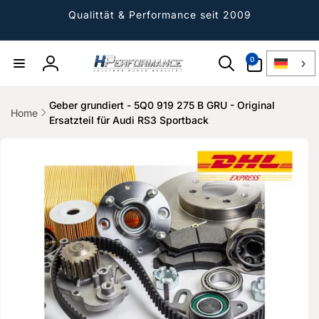
Direkt
zum
Qualittät & Performance seit 2009
Inhalt
0
0
Artikel
Einloggen
Geber grundiert - 5Q0 919 275 B GRU - Original
Home
Ersatzteil für Audi RS3 Sportback
ktinformationen
gen