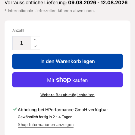
Vorraussichtliche Lieferung:
09.08.2026
-
12.08.2026
* Internationale Lieferzeiten können abweichen.
Anzahl
Erhöhe
die
Verringere
Menge
die
für
In den Warenkorb legen
Menge
Geber
für
grundiert
Geber
-
grundiert
5Q0
-
919
5Q0
Weitere Bezahlmöglichkeiten
275
919
B
275
Abholung bei
HPerformance GmbH
verfügbar
GRU
B
Gewöhnlich fertig in 2 - 4 Tagen
-
GRU
Original
-
Shop-Informationen anzeigen
Ersatzteil
Original