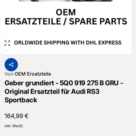
Von
OEM Ersatzteile
Geber grundiert - 5Q0 919 275 B GRU -
Original Ersatzteil für Audi RS3
Sportback
Normaler
164,99 €
Preis
inkl. MwSt.