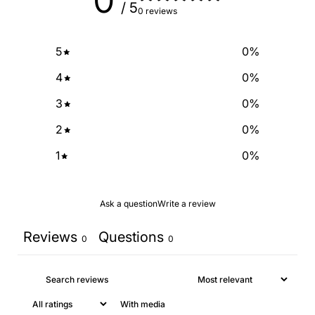
0
/ 5
0 reviews
SIGN ME UP!
5
0
%
NO, THANKS
4
0
%
3
0
%
2
0
%
1
0
%
Ask a question
Write a review
Reviews
Questions
0
0
With media