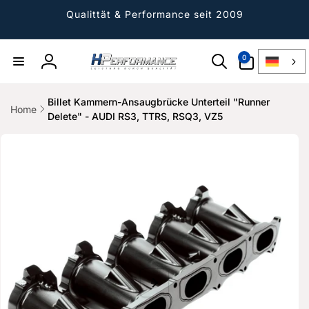
Direkt
zum
Qualittät & Performance seit 2009
Inhalt
0
0
Artikel
Einloggen
Billet Kammern-Ansaugbrücke Unterteil "Runner
Home
Delete" - AUDI RS3, TTRS, RSQ3, VZ5
ktinformationen
gen