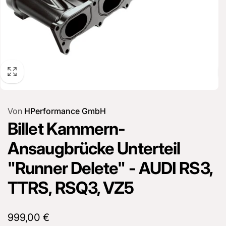
Von
HPerformance GmbH
Billet Kammern-
Ansaugbrücke Unterteil
"Runner Delete" - AUDI RS3,
TTRS, RSQ3, VZ5
Normaler
999,00 €