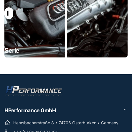
Serie
HPerformance
HPerformance GmbH
Hemsbacherstraße 8 • 74706 Osterburken • Germany