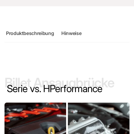
NO, THANKS
Produktbeschreibung
Hinweise
Billet Ansaugbrücke
Serie vs. HPerformance