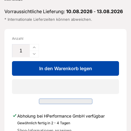
Vorraussichtliche Lieferung:
10.08.2026
-
13.08.2026
* Internationale Lieferzeiten können abweichen.
Anzahl
Erhöhe
die
Verringere
Menge
die
für
In den Warenkorb legen
Menge
Gelenkschutzhülle
für
mit
Gelenkschutzhülle
Montageteilen
mit
-
Montageteilen
5Q0
-
498
5Q0
103
498
Abholung bei
HPerformance GmbH
verfügbar
K
103
-
Gewöhnlich fertig in 2 - 4 Tagen
K
Original
-
Shop-Informationen anzeigen