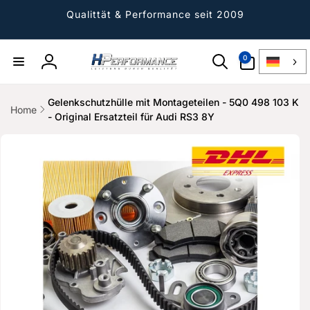
Direkt
zum
Qualittät & Performance seit 2009
Inhalt
0
0
Artikel
Einloggen
Gelenkschutzhülle mit Montageteilen - 5Q0 498 103 K
Home
- Original Ersatzteil für Audi RS3 8Y
ktinformationen
gen