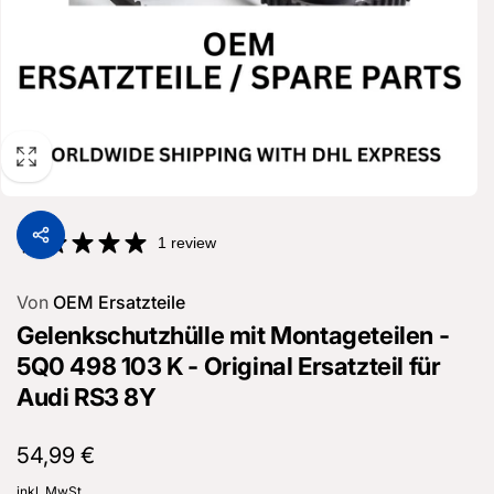
1 review
Von
OEM Ersatzteile
Gelenkschutzhülle mit Montageteilen -
5Q0 498 103 K - Original Ersatzteil für
Audi RS3 8Y
Normaler
54,99 €
Preis
inkl. MwSt.