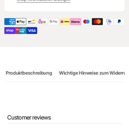
Ersatzteil
Original
für
Ersatzteil
Audi
für
RS3
Audi
8Y
RS3
8Y
Produktbeschreibung
Wichtige Hinweise zum Widerruf
Customer reviews