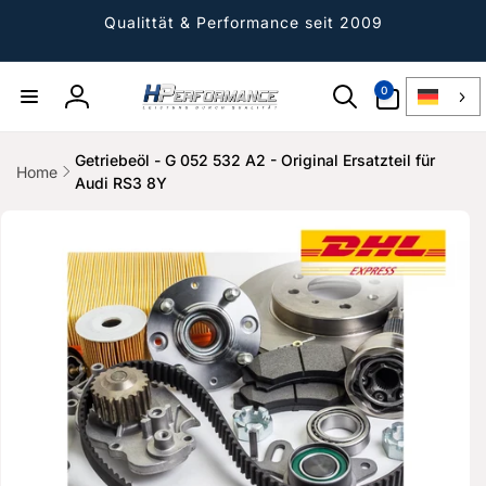
Direkt
zum
Qualittät & Performance seit 2009
Inhalt
0
0
Artikel
Einloggen
Getriebeöl - G 052 532 A2 - Original Ersatzteil für
Home
Audi RS3 8Y
ktinformationen
gen