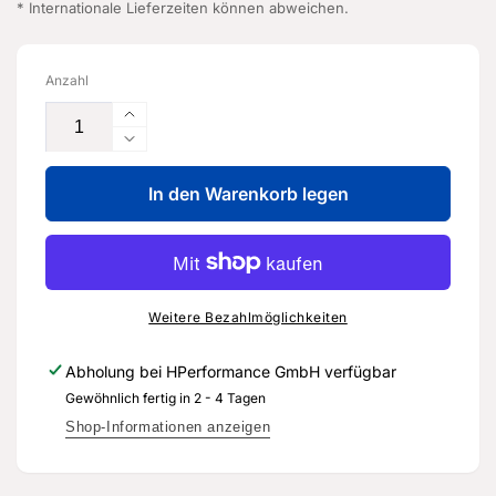
* Internationale Lieferzeiten können abweichen.
Anzahl
Erhöhe
die
Verringere
Menge
die
für
In den Warenkorb legen
Menge
Getriebeöl
für
-
Getriebeöl
G
-
052
G
532
052
Weitere Bezahlmöglichkeiten
A2
532
-
A2
Abholung bei
HPerformance GmbH
verfügbar
Original
-
Gewöhnlich fertig in 2 - 4 Tagen
Ersatzteil
Original
für
Ersatzteil
Shop-Informationen anzeigen
Audi
für
RS3
Audi
8Y