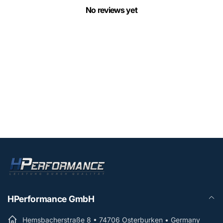
No reviews yet
HPerformance GmbH
Hemsbacherstraße 8 • 74706 Osterburken • Germany