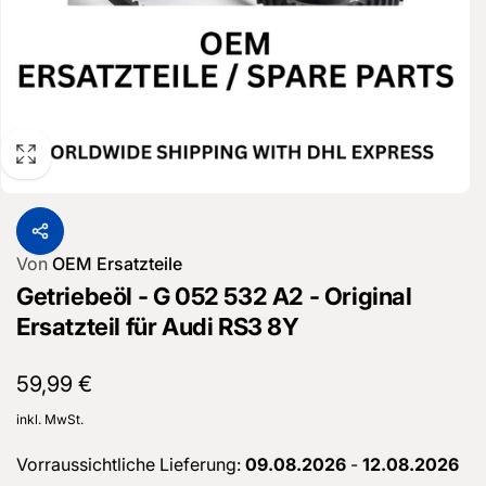
Von
OEM Ersatzteile
Getriebeöl - G 052 532 A2 - Original
Ersatzteil für Audi RS3 8Y
Normaler
59,99 €
Preis
inkl. MwSt.
Vorraussichtliche Lieferung:
09.08.2026
-
12.08.2026