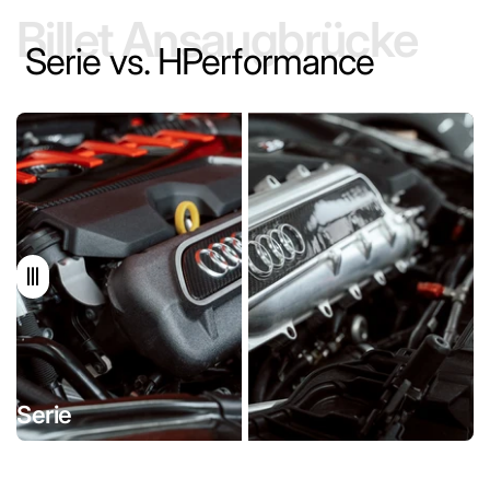
Billet Ansaugbrücke
Serie vs. HPerformance
Serie
HPerformance