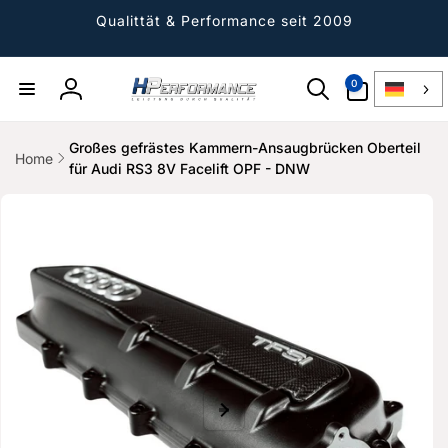
Direkt
zum
Qualittät & Performance seit 2009
Inhalt
0
0
Artikel
Einloggen
Großes gefrästes Kammern-Ansaugbrücken Oberteil
Home
für Audi RS3 8V Facelift OPF - DNW
ktinformationen
gen