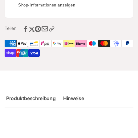
Facelift
8V
Shop-Informationen anzeigen
OPF
Facelift
-
OPF
DNW
-
Teilen
DNW
Produktbeschreibung
Hinweise