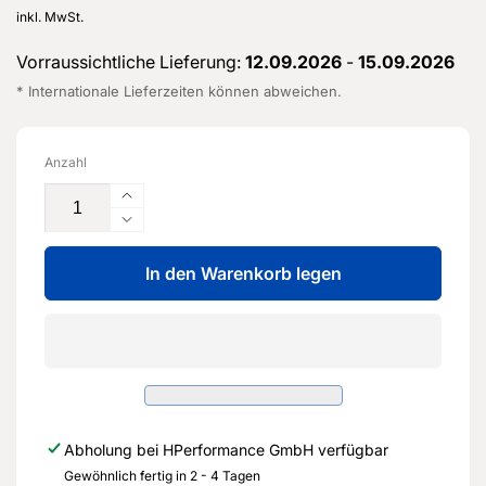
Preis
inkl. MwSt.
Vorraussichtliche Lieferung:
12.09.2026
-
15.09.2026
* Internationale Lieferzeiten können abweichen.
Anzahl
Erhöhe
die
Verringere
Menge
die
für
In den Warenkorb legen
Menge
Großes
für
gefrästes
Großes
Kammern-
gefrästes
Ansaugbrücken
Kammern-
Oberteil
Ansaugbrücken
für
Oberteil
Audi
für
Abholung bei
HPerformance GmbH
verfügbar
RS3
Audi
8V
Gewöhnlich fertig in 2 - 4 Tagen
RS3