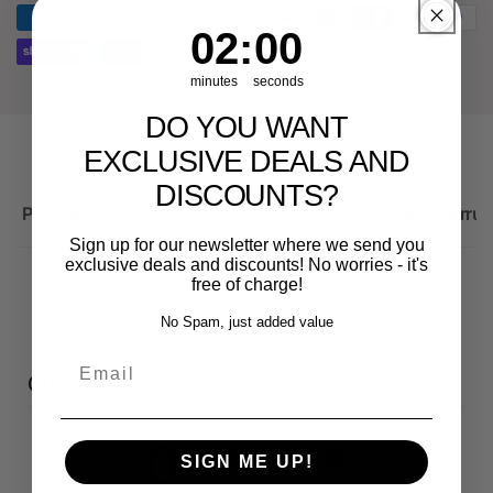
Audi
8Y
RS3
1
:
Countdown ends in:
58
01
:
58
8Y
minutes
seconds
DO YOU WANT
EXCLUSIVE DEALS AND
DISCOUNTS?
Produktbeschreibung
Wichtige Hinweise zum Widerruf
Sign up for our newsletter where we send you
exclusive deals and discounts! No worries - it's
free of charge!
No Spam, just added value
Email
Customer reviews
0
SIGN ME UP!
/ 5
0 reviews