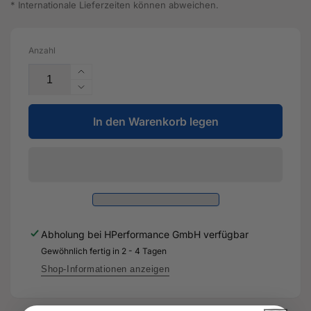
* Internationale Lieferzeiten können abweichen.
Anzahl
Erhöhe
die
Verringere
Menge
die
für
In den Warenkorb legen
Menge
Gummimetall-
für
Lager
Gummimetall-
-
Lager
8S0
-
407
8S0
183
407
B
183
Abholung bei
HPerformance GmbH
verfügbar
-
B
Original
Gewöhnlich fertig in 2 - 4 Tagen
-
Ersatzteil
Original
Shop-Informationen anzeigen
für
Ersatzteil
Audi
für
RS3