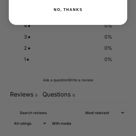
NO, THANKS
5
0
%
4
0
%
3
0
%
2
0
%
1
0
%
Ask a question
Write a review
Reviews
Questions
0
0
With media