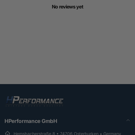
No reviews yet
HPerformance GmbH
Hemsbacherstraße 8 • 74706 Osterburken • Germany