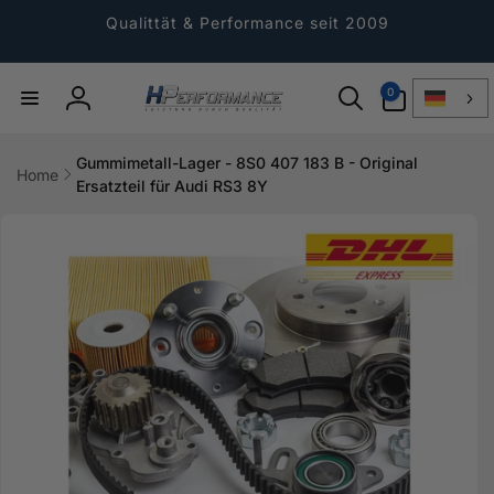
Direkt
zum
Qualittät & Performance seit 2009
Inhalt
0
0
Artikel
Einloggen
Gummimetall-Lager - 8S0 407 183 B - Original
Home
Ersatzteil für Audi RS3 8Y
ktinformationen
gen