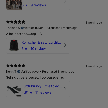
5
★ ·
9 reviews
1 month ago
Thomas S.
Verified buyer
•
Purchased 1 month ago
Alles bestens....top 1 A
Konischer Ersatz Luftfilter Pilz - 4" & 5" Offene Ansaugung
5
★ ·
10 reviews
1 month ago
Denis T.
Verified buyer
•
Purchased 1 month ago
Sehr gut verarbeitet. Top passgenau
Luftführung/Luftleitblech 5" 125mm offene Ansaugung HPerformance
4.91
★ ·
11 reviews