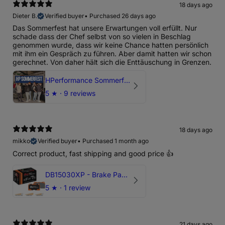
18 days ago
Dieter B.
Verified buyer
•
Purchased 26 days ago
Das Sommerfest hat unsere Erwartungen voll erfüllt. Nur
schade dass der Chef selbst von so vielen in Beschlag
genommen wurde, dass wir keine Chance hatten persönlich
mit ihm ein Gespräch zu führen. Aber damit hatten wir schon
gerechnet. Von daher hält sich die Enttäuschung in Grenzen.
HPerformance Sommerfest 2026
5
★ ·
9 reviews
18 days ago
mikko
Verified buyer
•
Purchased 1 month ago
Correct product, fast shipping and good price 👍
DB15030XP - Brake Pads Xtreme Performance | Front Axle
5
★ ·
1 review
21 days ago