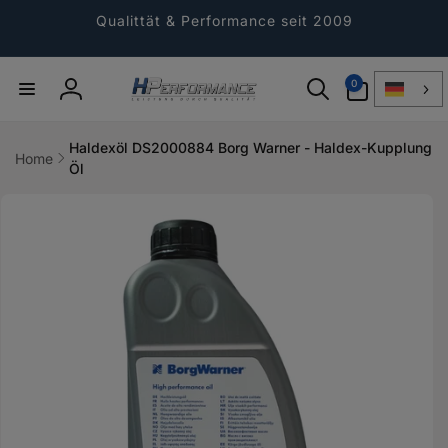
Direkt
zum
Qualittät & Performance seit 2009
Inhalt
0
0
Artikel
Einloggen
Haldexöl DS2000884 Borg Warner - Haldex-Kupplung
Home
Öl
ktinformationen
gen