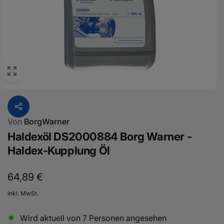
Von
BorgWarner
Haldexöl DS2000884 Borg Warner -
Haldex-Kupplung Öl
Normaler
64,89 €
Preis
inkl. MwSt.
Wird aktuell von
7
Personen angesehen