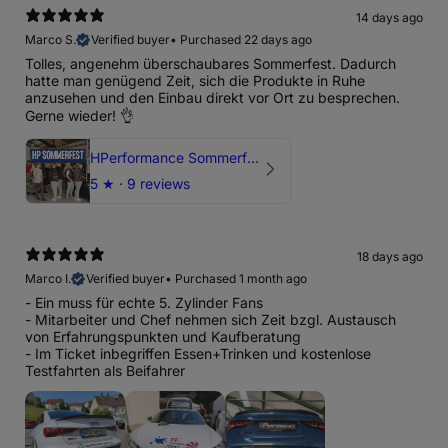
14 days ago
Marco S.
Verified buyer
•
Purchased 22 days ago
Tolles, angenehm überschaubares Sommerfest. Dadurch
hatte man genügend Zeit, sich die Produkte in Ruhe
anzusehen und den Einbau direkt vor Ort zu besprechen.
Gerne wieder! 👌
HPerformance Sommerfest 2026
5
★ ·
9 reviews
18 days ago
Marco I.
Verified buyer
•
Purchased 1 month ago
- Ein muss für echte 5. Zylinder Fans
- Mitarbeiter und Chef nehmen sich Zeit bzgl. Austausch
von Erfahrungspunkten und Kaufberatung
- Im Ticket inbegriffen Essen+Trinken und kostenlose
Testfahrten als Beifahrer