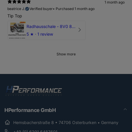
1 month ago
beatrice J.
Verified buyer
•
Purchased 1 month ago
Tip Top
Radhausschale - 8V0 821 191 C - Original Ersatzteil für Audi RS3 Sportback
5
★ ·
1 review
Show more
HPerformance GmbH
Hemsbacherstraße 8 • 74706 Osterburken • Germany
+49 (0) 6291 6487601