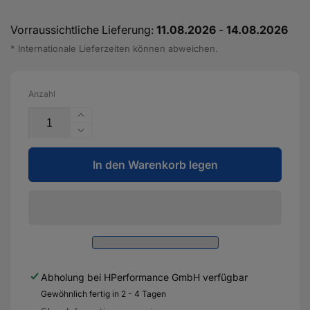
Vorraussichtliche Lieferung:
11.08.2026
-
14.08.2026
* Internationale Lieferzeiten können abweichen.
Anzahl
Erhöhe
die
Verringere
Menge
die
für
In den Warenkorb legen
Menge
Haldexöl
für
DS2000884
Haldexöl
Borg
DS2000884
Warner
Borg
-
Warner
Haldex-
-
Kupplung
Haldex-
Abholung bei
HPerformance GmbH
verfügbar
Öl
Kupplung
Gewöhnlich fertig in 2 - 4 Tagen
Öl