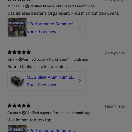
Michael G.
Verified buyer
•
Purchased 1 month ago
Das ist alles bestens Organisiert. Freu mich auf den Event.
HPerformance Sommerfest 2026
5
★ ·
9 reviews
23 days ago
Dirk K.
Verified buyer
•
Purchased 1 month ago
Super Qualität ... alles perfekt ...
MQB Billet Aluminium Einsatz Drehmomentstütze - DOGBONE für Audi RS3, TTRS, RSQ3
5
★ ·
2 reviews
1 month ago
Csaba V.
Verified buyer
•
Purchased 1 month ago
Wie immer, top,top top
HPerformance Sommerfest 2026