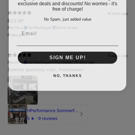
exclusive deals and discounts! No worries - it's
free of charge!
14 days ago
No Spam, just added value
RS3 8P
Email
Marcin J.
Verified buyer
Store review
Polecam !
SIGN ME UP!
14 days ago
Marcin J.
Verified buyer
•
Purchased 26 days ago
Świetnie spedzony czas , Pozdrawiam
NO, THANKS
HPerformance Sommerfest 2026
5
★ ·
9 reviews