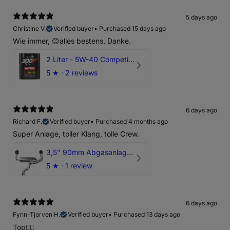
5 days ago
Christine V.
Verified buyer
•
Purchased 15 days ago
Wie immer, 😊alles bestens. Danke.
2 Liter - 5W-40 Competition 300V Motul Motoröl
5
★ ·
2 reviews
6 days ago
Richard F.
Verified buyer
•
Purchased 4 months ago
Super Anlage, toller Klang, tolle Crew.
3,5" 90mm Abgasanlage AUDI RSQ3 DNWA 2.5 TFSI
5
★ ·
1 review
6 days ago
Fynn-Tjorven H.
Verified buyer
•
Purchased 13 days ago
Top👍🏼