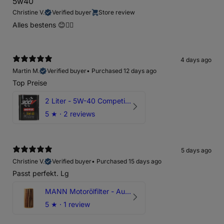
5w40
Christine V.
Verified buyer
Store review
Alles bestens 😊👍🏻
4 days ago
Martin M.
Verified buyer
•
Purchased 12 days ago
Top Preise
2 Liter - 5W-40 Competition 300V Motul Motoröl
5
★ ·
2 reviews
5 days ago
Christine V.
Verified buyer
•
Purchased 15 days ago
Passt perfekt. Lg
MANN Motorölfilter - Audi RS3 TTRS RSQ3 VZ5 - DAZ DNW
5
★ ·
1 review