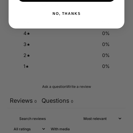
0
/ 5
0 reviews
NO, THANKS
5
0
%
4
0
%
3
0
%
2
0
%
1
0
%
Ask a question
Write a review
Reviews
Questions
0
0
With media