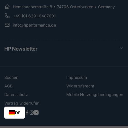
Hemsbacherstraße 8 • 74706 Osterburken • Germany
+49 (0) 6291 6487601
info@hperformance.de
HP Newsletter
Suchen
Impressum
AGB
Widerrufsrecht
Datenschutz
Mobile Nutzungsbedingungen
Vertrag widerrufen
DE
Facebook
Instagram
YouTube