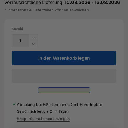
Vorraussichtliche Lieferung:
10.08.2026
-
13.08.2026
* Internationale Lieferzeiten können abweichen.
Anzahl
Erhöhe
die
Verringere
Menge
die
für
In den Warenkorb legen
Menge
Haltebock
für
für
Haltebock
Hilfsrahmen
für
-
Hilfsrahmen
5Q0
-
803
5Q0
128
803
Abholung bei
HPerformance GmbH
verfügbar
-
128
Original
Gewöhnlich fertig in 2 - 4 Tagen
-
Ersatzteil
Original
Shop-Informationen anzeigen
für
Ersatzteil