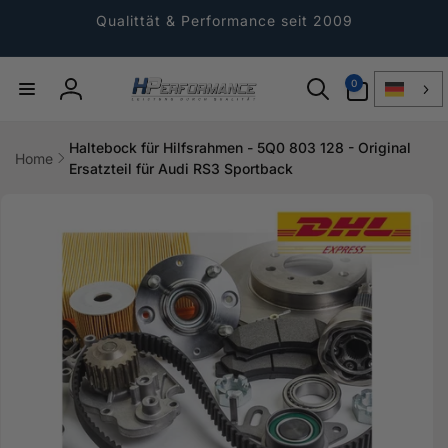
Direkt
zum
Qualittät & Performance seit 2009
Inhalt
0
0
Artikel
Einloggen
Haltebock für Hilfsrahmen - 5Q0 803 128 - Original
Home
Ersatzteil für Audi RS3 Sportback
ktinformationen
gen