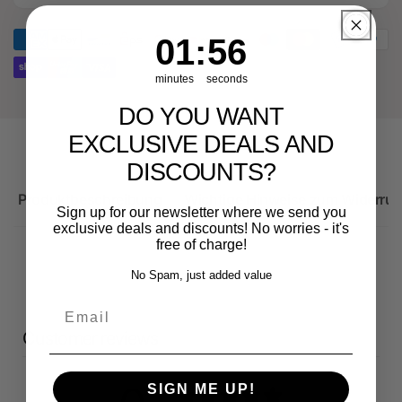
Audi
für
RS3
Audi
1
:
Countdown ends in:
56
01
:
56
Sportback
RS3
Sportback
minutes
seconds
DO YOU WANT
EXCLUSIVE DEALS AND
DISCOUNTS?
Produktbeschreibung
Wichtige Hinweise zum Widerruf
Sign up for our newsletter where we send you
exclusive deals and discounts! No worries - it's
free of charge!
No Spam, just added value
Email
Customer reviews
SIGN ME UP!