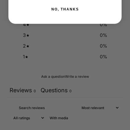
NO, THANKS
5
0
%
4
0
%
3
0
%
2
0
%
1
0
%
Ask a question
Write a review
Reviews
Questions
0
0
With media