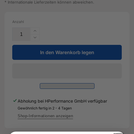
* Internationale Lieferzeiten können abweichen.
Anzahl
Erhöhe
die
Verringere
Menge
die
für
In den Warenkorb legen
Menge
Halter
für
-
Halter
8T0
-
611
8T0
845
611
B
845
-
B
Abholung bei
HPerformance GmbH
verfügbar
Original
-
Ersatzteil
Gewöhnlich fertig in 2 - 4 Tagen
Original
für
Ersatzteil
Shop-Informationen anzeigen
Audi
für
RS3
Audi
Sportback