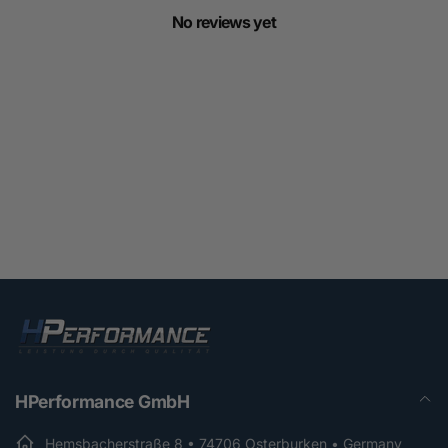
No reviews yet
HPerformance GmbH
Hemsbacherstraße 8 • 74706 Osterburken • Germany