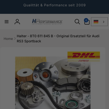
Direkt
zum
Qualittät & Performance seit 2009
Inhalt
0
0
Artikel
Einloggen
Halter - 8T0 611 845 B - Original Ersatzteil für Audi
Home
RS3 Sportback
ktinformationen
gen