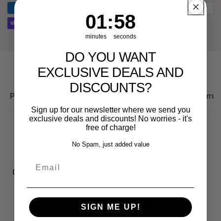
RS3
Sportback
1
:
Countdown ends in:
58
01
:
58
minutes
seconds
DO YOU WANT
EXCLUSIVE DEALS AND
DISCOUNTS?
Produktbeschreibung
Wichtige Hinweise zum Widerruf
Sign up for our newsletter where we send you
exclusive deals and discounts! No worries - it's
free of charge!
No Spam, just added value
Email
Customer reviews
0
SIGN ME UP!
/ 5
0 reviews