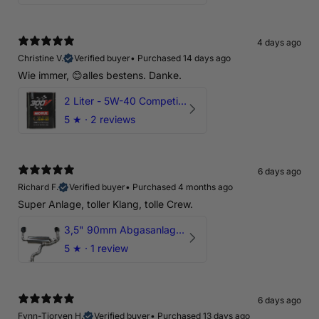
4 days ago
Christine V.
Verified buyer
•
Purchased 14 days ago
Wie immer, 😊alles bestens. Danke.
2 Liter - 5W-40 Competition 300V Motul Motoröl
5
★ ·
2 reviews
6 days ago
Richard F.
Verified buyer
•
Purchased 4 months ago
Super Anlage, toller Klang, tolle Crew.
3,5" 90mm Abgasanlage AUDI RSQ3 DNWA 2.5 TFSI
5
★ ·
1 review
6 days ago
Fynn-Tjorven H.
Verified buyer
•
Purchased 13 days ago