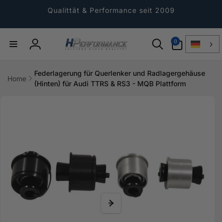
Direkt
zum
Qualittät & Performance seit 2009
Inhalt
0
0
Artikel
Einloggen
Federlagerung für Querlenker und Radlagergehäuse
Home
(Hinten) für Audi TTRS & RS3 - MQB Plattform
ktinformationen
gen