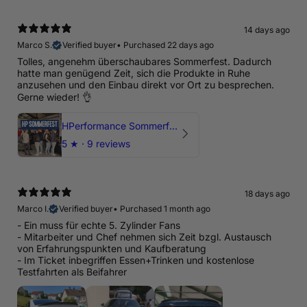
14 days ago
Marco S.
Verified buyer
•
Purchased 22 days ago
Tolles, angenehm überschaubares Sommerfest. Dadurch
hatte man genügend Zeit, sich die Produkte in Ruhe
anzusehen und den Einbau direkt vor Ort zu besprechen.
Gerne wieder! 👌
HPerformance Sommerfest 2026
5
★ ·
9 reviews
18 days ago
Marco I.
Verified buyer
•
Purchased 1 month ago
- Ein muss für echte 5. Zylinder Fans
- Mitarbeiter und Chef nehmen sich Zeit bzgl. Austausch
von Erfahrungspunkten und Kaufberatung
- Im Ticket inbegriffen Essen+Trinken und kostenlose
Testfahrten als Beifahrer