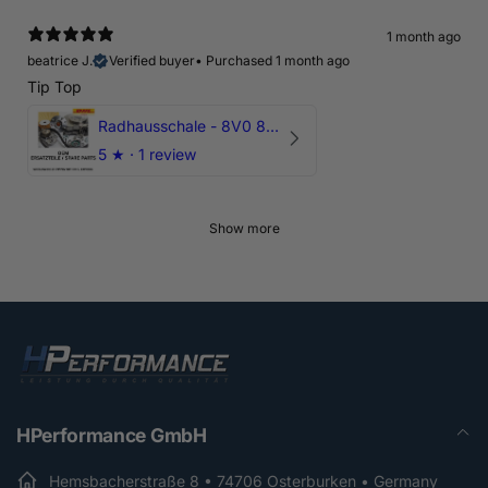
1 month ago
beatrice J.
Verified buyer
•
Purchased 1 month ago
Tip Top
Radhausschale - 8V0 821 191 C - Original Ersatzteil für Audi RS3 Sportback
5
★ ·
1 review
Show more
HPerformance GmbH
Hemsbacherstraße 8 • 74706 Osterburken • Germany