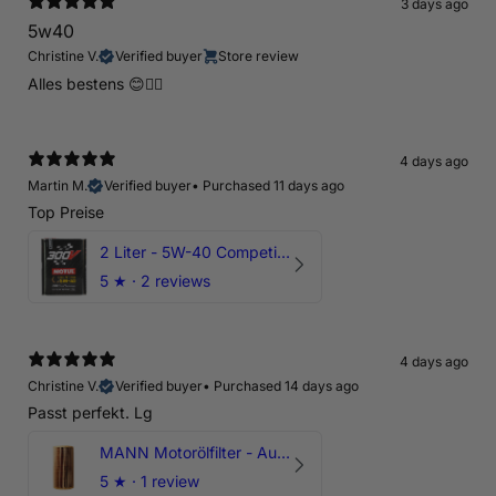
3 days ago
5w40
Christine V.
Verified buyer
Store review
Alles bestens 😊👍🏻
4 days ago
Martin M.
Verified buyer
•
Purchased 11 days ago
Top Preise
2 Liter - 5W-40 Competition 300V Motul Motoröl
5
★ ·
2 reviews
4 days ago
Christine V.
Verified buyer
•
Purchased 14 days ago
Passt perfekt. Lg
MANN Motorölfilter - Audi RS3 TTRS RSQ3 VZ5 - DAZ DNW
5
★ ·
1 review