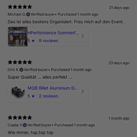
21 days ago
Michael G.
Verified buyer
•
Purchased 1 month ago
Das ist alles bestens Organisiert. Freu mich auf den Event.
HPerformance Sommerfest 2026
5
★ ·
9 reviews
23 days ago
Dirk K.
Verified buyer
•
Purchased 1 month ago
Super Qualität ... alles perfekt ...
MQB Billet Aluminium Einsatz Drehmomentstütze - DOGBONE für Audi RS3, TTRS, RSQ3
5
★ ·
2 reviews
1 month ago
Csaba V.
Verified buyer
•
Purchased 1 month ago
Wie immer, top,top top