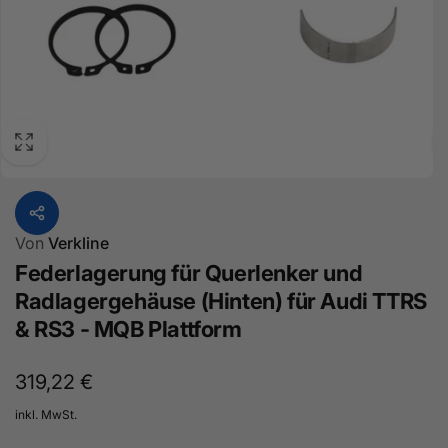
Von
Verkline
Federlagerung für Querlenker und
Radlagergehäuse (Hinten) für Audi TTRS
& RS3 - MQB Plattform
Normaler
319,22 €
Preis
inkl. MwSt.