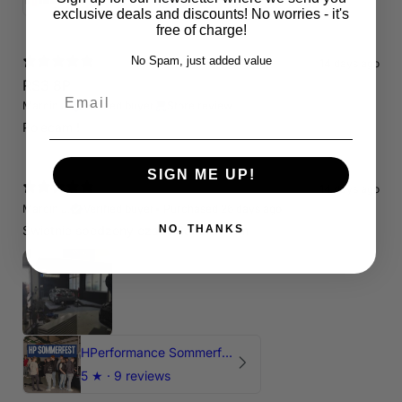
exclusive deals and discounts! No worries - it's
free of charge!
No Spam, just added value
14 days ago
RS3 8P
Email
Marcin J.
Verified buyer
Store review
Polecam !
SIGN ME UP!
14 days ago
Marcin J.
Verified buyer
•
Purchased 26 days ago
Świetnie spedzony czas , Pozdrawiam
NO, THANKS
HPerformance Sommerfest 2026
5
★ ·
9 reviews