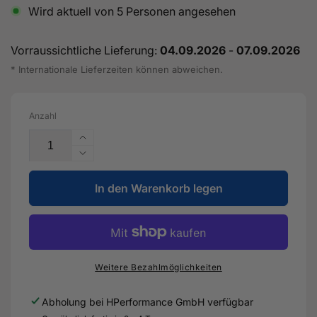
Wird aktuell von
5
Personen angesehen
Vorraussichtliche Lieferung:
04.09.2026
-
07.09.2026
* Internationale Lieferzeiten können abweichen.
Anzahl
Erhöhe
die
Verringere
Menge
die
für
In den Warenkorb legen
Menge
Federlagerung
für
für
Federlagerung
Querlenker
für
und
Querlenker
Radlagergehäuse
und
Weitere Bezahlmöglichkeiten
(Hinten)
Radlagergehäuse
für
(Hinten)
Abholung bei
HPerformance GmbH
verfügbar
Audi
für