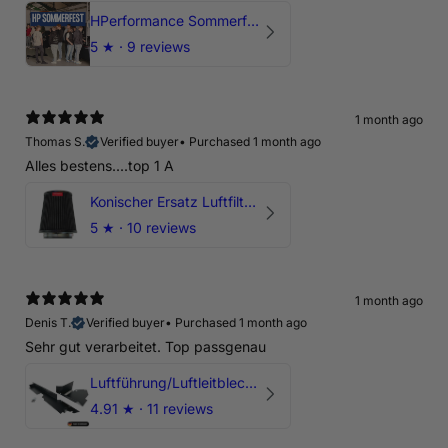
HPerformance Sommerfest 2026
5
★ ·
9 reviews
1 month ago
Thomas S.
Verified buyer
•
Purchased 1 month ago
Alles bestens....top 1 A
Konischer Ersatz Luftfilter Pilz - 4" & 5" Offene Ansaugung
5
★ ·
10 reviews
1 month ago
Denis T.
Verified buyer
•
Purchased 1 month ago
Sehr gut verarbeitet. Top passgenau
Luftführung/Luftleitblech 5" 125mm offene Ansaugung HPerformance
4.91
★ ·
11 reviews