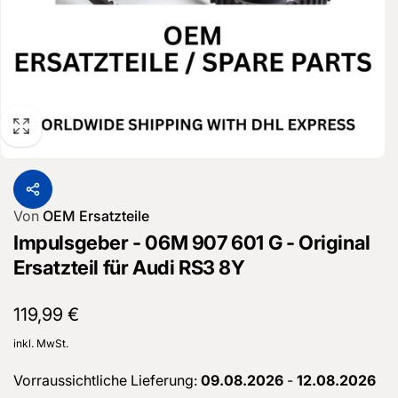
Von
OEM Ersatzteile
Impulsgeber - 06M 907 601 G - Original
Ersatzteil für Audi RS3 8Y
Normaler
119,99 €
Preis
inkl. MwSt.
Vorraussichtliche Lieferung:
09.08.2026
-
12.08.2026