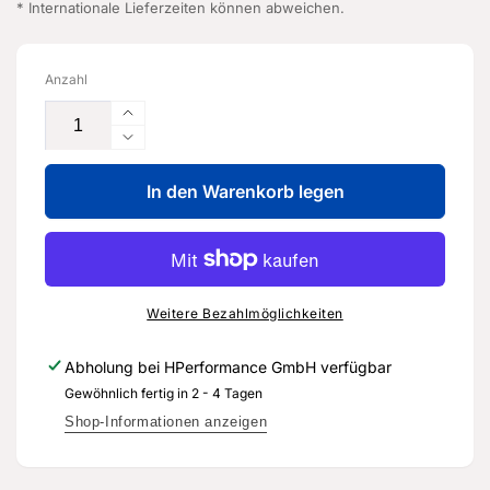
* Internationale Lieferzeiten können abweichen.
Anzahl
Erhöhe
die
Verringere
Menge
die
für
In den Warenkorb legen
Menge
Impulsgeber
für
-
Impulsgeber
06M
-
907
06M
601
907
Weitere Bezahlmöglichkeiten
G
601
-
G
Abholung bei
HPerformance GmbH
verfügbar
Original
-
Gewöhnlich fertig in 2 - 4 Tagen
Ersatzteil
Original
für
Ersatzteil
Shop-Informationen anzeigen
Audi
für
RS3
Audi
8Y