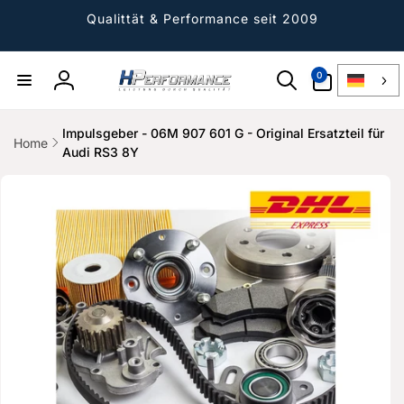
Direkt
zum
Qualittät & Performance seit 2009
Inhalt
0
0
Artikel
Einloggen
Impulsgeber - 06M 907 601 G - Original Ersatzteil für
Home
Audi RS3 8Y
ktinformationen
gen