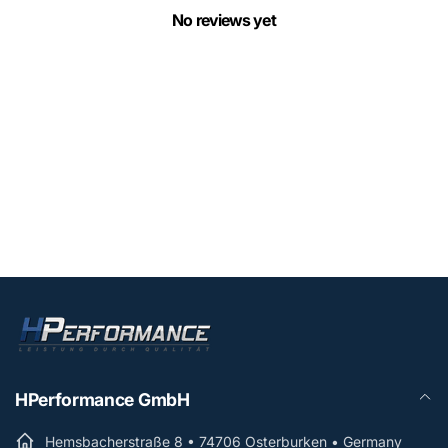
No reviews yet
HPerformance GmbH
Hemsbacherstraße 8 • 74706 Osterburken • Germany