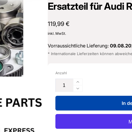
Ersatzteil für Audi
Normaler
119,99 €
Preis
inkl. MwSt.
Vorraussichtliche Lieferung:
09.08.20
* Internationale Lieferzeiten können abweich
Anzahl
Erhöhe
die
Verringere
Menge
die
für
In d
Menge
Impulsgeber
für
-
Impulsgeber
06M
-
907
06M