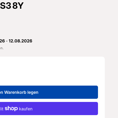
 RS3 8Y
26
-
12.08.2026
en.
en Warenkorb legen