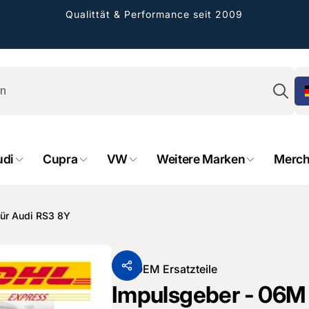
Qualittät & Performance seit 2009
Su
udi
Cupra
VW
Weitere Marken
Merch
rformance GmbH
holung verfügbar, gewöhnlich fertig in 2
für Audi RS3 8Y
4 tagen
cher Straße 8
sterburken
Von
OEM Ersatzteile
land
Impulsgeber - 06M 9
16487601