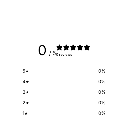
free of cha
No Spam, just add
Email
0
SIGN ME 
/ 5
0 reviews
NO, THAN
5
0
%
4
0
%
3
0
%
2
0
%
1
0
%