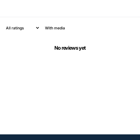
With media
No reviews yet