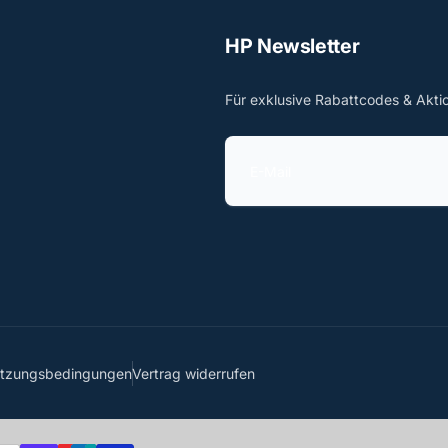
HP Newsletter
Für exklusive Rabattcodes & Akti
E
-
M
a
i
l
utzungsbedingungen
Vertrag widerrufen