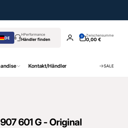
chen
0
HPerformance
Zwischensumme
0
DE
Artikel
0,00 €
Händler finden
Einloggen
andise
Kontakt/Händler
SALE
07 601 G - Original