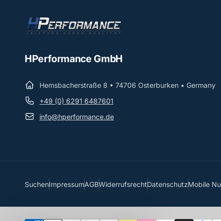
HPerformance GmbH
Hemsbacherstraße 8 • 74706 Osterburken • Germany
+49 (0) 6291 6487601
info@hperformance.de
Suchen
Impressum
AGB
Widerrufsrecht
Datenschutz
Mobile N