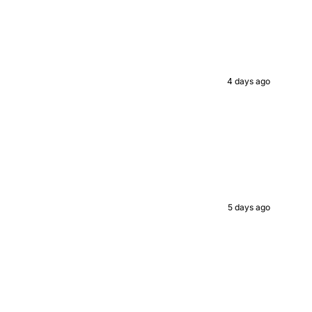
ed value
4 days ago
UP!
KS
5 days ago