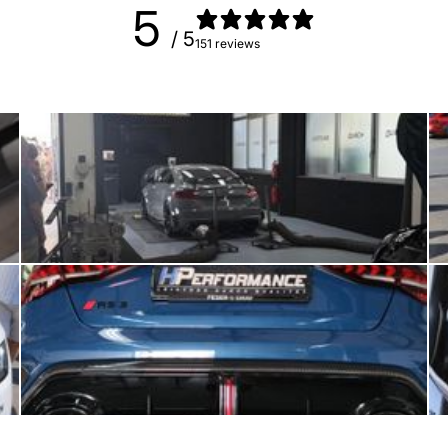
5
/ 5
151 reviews