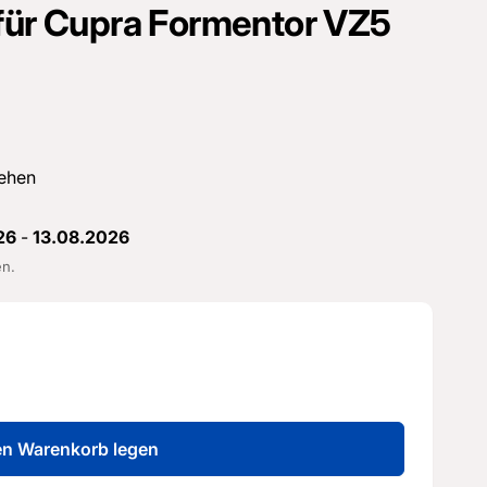
 für Cupra Formentor VZ5
ehen
26
-
13.08.2026
en.
en Warenkorb legen