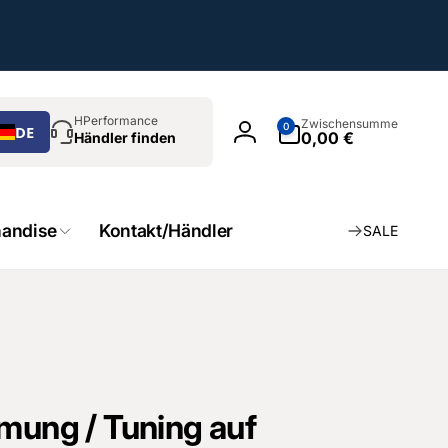
chen
0
HPerformance
Zwischensumme
0
DE
Artikel
0,00 €
Händler finden
Einloggen
andise
Kontakt/Händler
SALE
mmung / Tuning auf