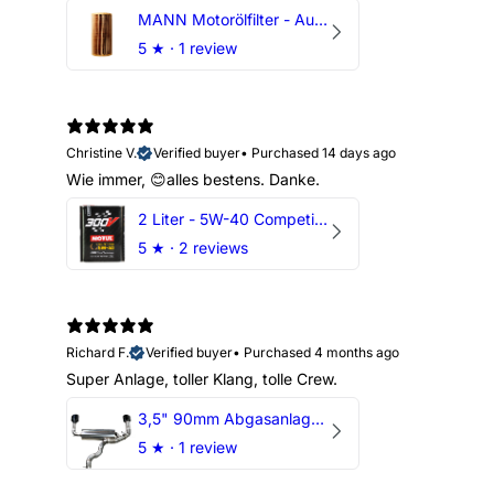
MANN Motorölfilter - Audi RS3 TTRS RSQ3 VZ5 - DAZ DNW
5
★ ·
1 review
Christine V.
Verified buyer
•
Purchased 14 days ago
Wie immer, 😊alles bestens. Danke.
2 Liter - 5W-40 Competition 300V Motul Motoröl
5
★ ·
2 reviews
Richard F.
Verified buyer
•
Purchased 4 months ago
Super Anlage, toller Klang, tolle Crew.
3,5" 90mm Abgasanlage AUDI RSQ3 DNWA 2.5 TFSI
5
★ ·
1 review