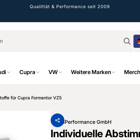
Qualittät & Performance seit 2009
Su
udi
Cupra
VW
Weitere Marken
Merch
toffe für Cupra Formentor VZ5
Von
HPerformance GmbH
Individuelle Absti