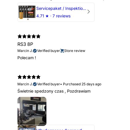
Servicepaket / Inspektionspaket 1 mit Motul 300V 5W40 - 5W50 für alle 2.5 TFSI Modelle
4.71
★ ·
7 reviews
RS3 8P
Marcin J.
Verified buyer
Store review
Polecam !
Marcin J.
Verified buyer
•
Purchased 25 days ago
Świetnie spedzony czas , Pozdrawiam