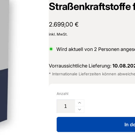
Straßenkraftstoffe
Normaler
2.699,00 €
Preis
inkl. MwSt.
Wird aktuell von
2
Personen anges
Vorraussichtliche Lieferung:
10.08.20
* Internationale Lieferzeiten können abweich
Anzahl
Erhöhe
die
Verringere
Menge
die
für
In d
Menge
Individuelle
für