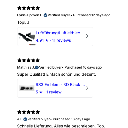
Fynn-Tjorven H.
Verified buyer
•
Purchased 12 days ago
Top👍🏼
Luftführung/Luftleitblech 5" 125mm offene Ansaugung HPerformance
4.91
★ ·
11 reviews
Matthias J.
Verified buyer
•
Purchased 16 days ago
Super Qualität! Einfach schön und dezent.
RS3 Emblem - 3D Black Edition - Schwarz/Schwarz Logo Modellschriftzug
5
★ ·
1 review
A.E.
Verified buyer
•
Purchased 18 days ago
Schnelle Lieferung. Alles wie beschrieben. Top.