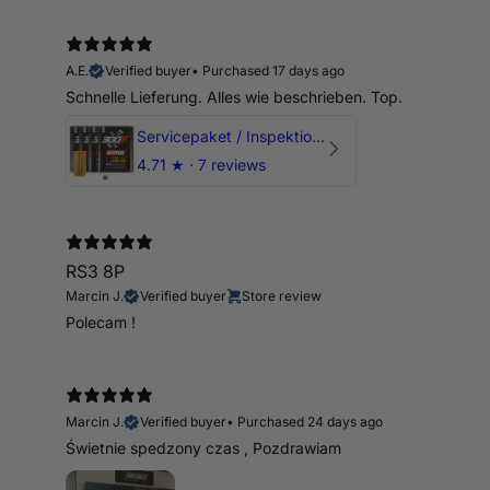
A.E.
Verified buyer
•
Purchased 17 days ago
Schnelle Lieferung. Alles wie beschrieben. Top.
Servicepaket / Inspektionspaket 1 mit Motul 300V 5W40 - 5W50 für alle 2.5 TFSI Modelle
4.71
★ ·
7 reviews
RS3 8P
Marcin J.
Verified buyer
Store review
Polecam !
Marcin J.
Verified buyer
•
Purchased 24 days ago
Świetnie spedzony czas , Pozdrawiam