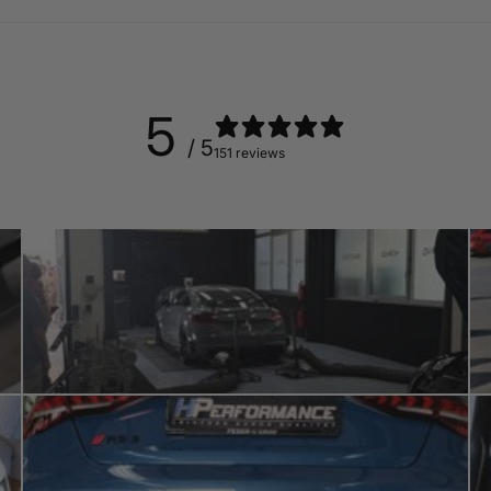
5
/ 5
151 reviews