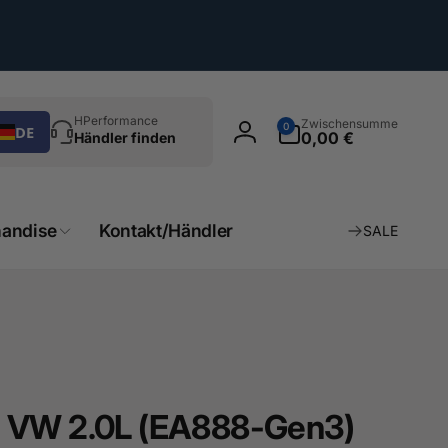
chen
0
HPerformance
Zwischensumme
0
DE
Artikel
0,00 €
Händler finden
Einloggen
andise
Kontakt/Händler
SALE
O VW 2.0L (EA888-Gen3)