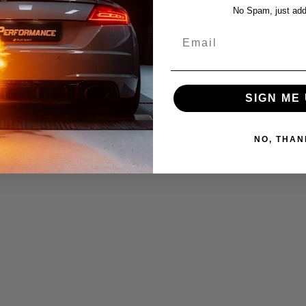
No Spam, just add
Email
SIGN ME 
NO, THAN