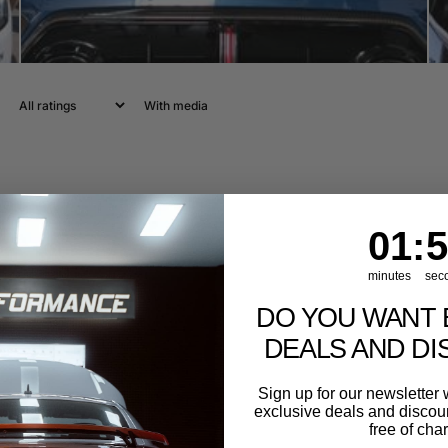
With media
1
:
Cou
54
01
:
5
minutes
sec
DO YOU WANT 
DEALS AND D
Sign up for our newslette
exclusive deals and discount
free of cha