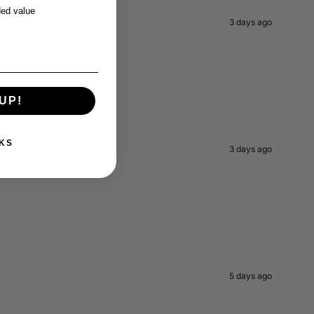
ed value
3 days ago
UP!
KS
3 days ago
5 days ago