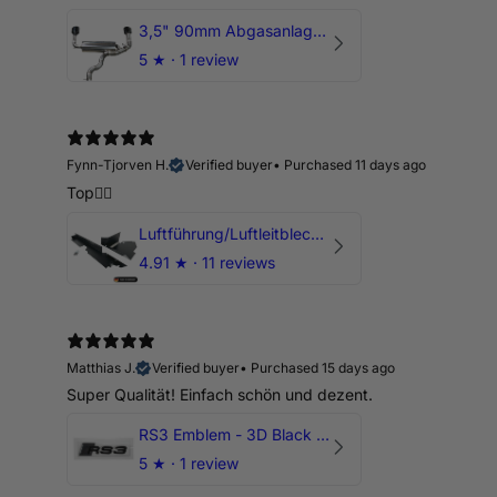
3,5" 90mm Abgasanlage AUDI RSQ3 DNWA 2.5 TFSI
5
★ ·
1 review
Fynn-Tjorven H.
Verified buyer
•
Purchased 11 days ago
Top👍🏼
Luftführung/Luftleitblech 5" 125mm offene Ansaugung HPerformance
4.91
★ ·
11 reviews
Matthias J.
Verified buyer
•
Purchased 15 days ago
Super Qualität! Einfach schön und dezent.
RS3 Emblem - 3D Black Edition - Schwarz/Schwarz Logo Modellschriftzug
5
★ ·
1 review