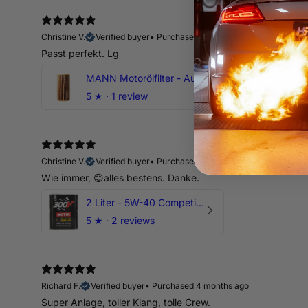
Christine V.
Verified buyer
•
Purchased 13 days ago
Passt perfekt. Lg
MANN Motorölfilter - Audi RS3 TTRS RSQ3 VZ5 - DAZ DNW
5
★ ·
1 review
Christine V.
Verified buyer
•
Purchased 13 days ago
Wie immer, 😊alles bestens. Danke.
2 Liter - 5W-40 Competition 300V Motul Motoröl
5
★ ·
2 reviews
Richard F.
Verified buyer
•
Purchased 4 months ago
Super Anlage, toller Klang, tolle Crew.