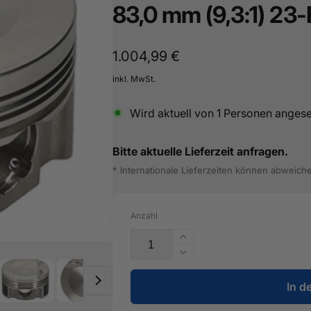
83,0 mm (9,3:1) 23
16487601
Normaler
1.004,99 €
Preis
inkl. MwSt.
Wird aktuell von
1
Personen anges
Bitte aktuelle Lieferzeit anfragen.
* Internationale Lieferzeiten können abweich
Anzahl
Erhöhe
die
Verringere
Menge
die
für
In d
Menge
JE-
für