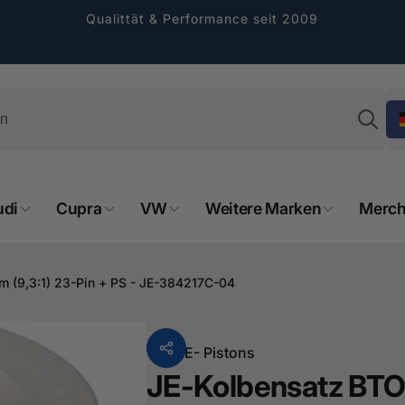
Qualittät & Performance seit 2009
Su
udi
Cupra
VW
Weitere Marken
Merch
rformance GmbH
 (9,3:1) 23-Pin + PS - JE-384217C-04
holung verfügbar, gewöhnlich fertig in 2
4 tagen
Von
JE- Pistons
cher Straße 8
JE-Kolbensatz BT
sterburken
land