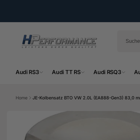
Direkt
zum
Inhalt
Audi RS3
Audi TT RS
Audi RSQ3
A
HPe
Home
JE-Kolbensatz BTO VW 2.0L (EA888-Gen3) 83,0 mm
Ab
Zu
- 
Produktinformationen
springen
Hemsba
74706 O
Deutsch