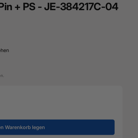
-Pin + PS - JE-384217C-04
ehen
en.
en Warenkorb legen