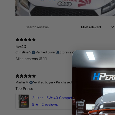
5w40
Christine V.
Verified buyer
Store review
Alles bestens 😊👍🏻
Martin M.
Verified buyer
•
Purchased 10 days ago
Top Preise
2 Liter - 5W-40 Competition 300V Motul Motoröl
5
★ ·
2 reviews