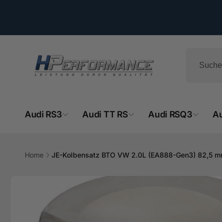
Direkt
zum
Inhalt
Audi RS3
Audi TT RS
Audi RSQ3
A
HPe
Home
JE-Kolbensatz BTO VW 2.0L (EA888-Gen3) 82,5 mm
Ab
Zu
- 
Produktinformationen
springen
Hemsba
74706 O
Deutsch