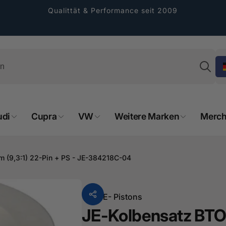
Qualittät & Performance seit 2009
Su
udi
Cupra
VW
Weitere Marken
Merch
rformance GmbH
 (9,3:1) 22-Pin + PS - JE-384218C-04
holung verfügbar, gewöhnlich fertig in 2
4 tagen
Von
JE- Pistons
cher Straße 8
JE-Kolbensatz BT
sterburken
land