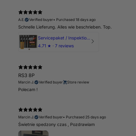
A.E.
Verified buyer
•
Purchased 18 days ago
Schnelle Lieferung. Alles wie beschrieben. Top.
Servicepaket / Inspektionspaket 1 mit Motul 300V 5W40 - 5W50 für alle 2.5 TFSI Modelle
4.71
★ ·
7 reviews
RS3 8P
Marcin J.
Verified buyer
Store review
Polecam !
Marcin J.
Verified buyer
•
Purchased 25 days ago
Świetnie spedzony czas , Pozdrawiam