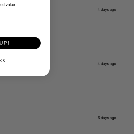
ed value
4 days ago
UP!
KS
4 days ago
5 days ago