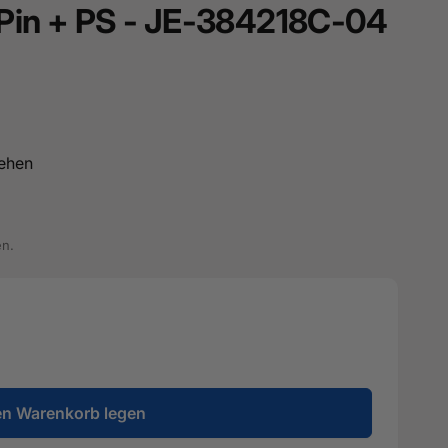
-Pin + PS - JE-384218C-04
ehen
en.
en Warenkorb legen