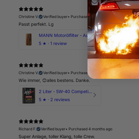
Christine V.
Verified buyer
•
Purchased 14 days ago
Passt perfekt. Lg
MANN Motorölfilter - Audi RS3 TTRS RSQ3 VZ5 - DAZ DNW
5
★ ·
1 review
Christine V.
Verified buyer
•
Purchased 14 days ago
Wie immer, 😊alles bestens. Danke.
2 Liter - 5W-40 Competition 300V Motul Motoröl
5
★ ·
2 reviews
Richard F.
Verified buyer
•
Purchased 4 months ago
Super Anlage, toller Klang, tolle Crew.