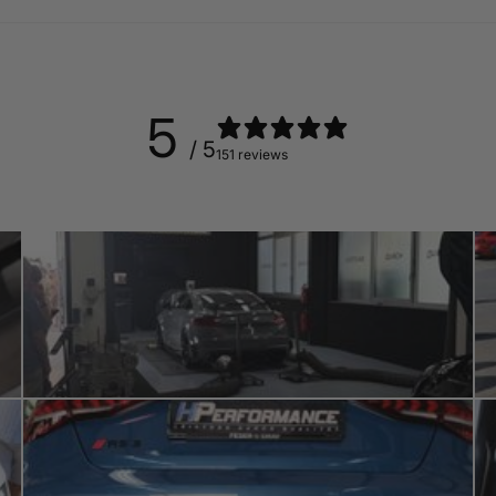
5
/ 5
151 reviews