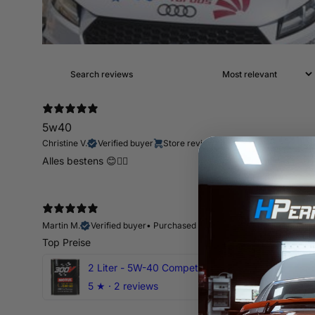
5w40
Christine V.
Verified buyer
Store review
Alles bestens 😊👍🏻
Martin M.
Verified buyer
•
Purchased 11 days ago
Top Preise
2 Liter - 5W-40 Competition 300V Motul Motoröl
5
★ ·
2 reviews