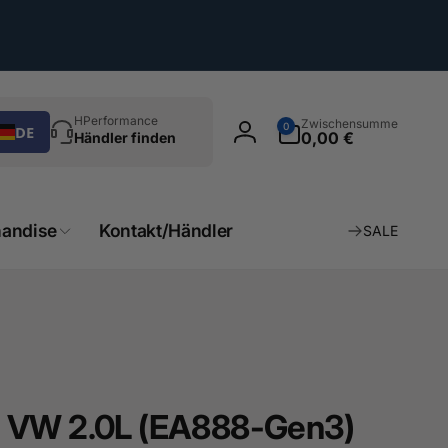
chen
0
HPerformance
Zwischensumme
0
DE
Artikel
0,00 €
Händler finden
Einloggen
andise
Kontakt/Händler
SALE
O VW 2.0L (EA888-Gen3)