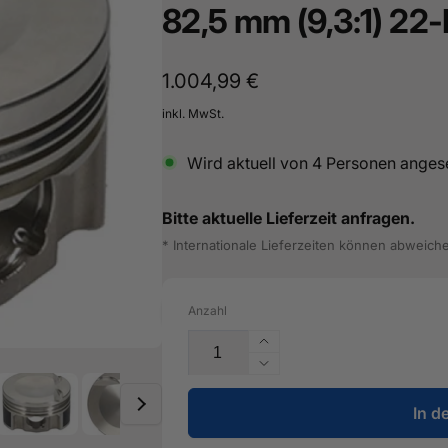
82,5 mm (9,3:1) 22
16487601
Normaler
1.004,99 €
Preis
inkl. MwSt.
Wird aktuell von
4
Personen anges
Bitte aktuelle Lieferzeit anfragen.
* Internationale Lieferzeiten können abweich
Anzahl
Erhöhe
die
Verringere
Menge
die
für
In d
Menge
JE-
für