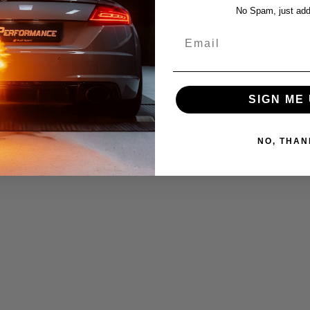
No Spam, just add
Email
SIGN ME 
NO, THAN