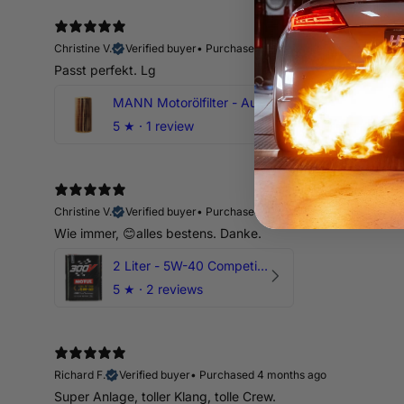
Christine V.
Verified buyer
•
Purchased 13 days ago
Passt perfekt. Lg
MANN Motorölfilter - Audi RS3 TTRS RSQ3 VZ5 - DAZ DNW
5
★ ·
1 review
Christine V.
Verified buyer
•
Purchased 13 days ago
Wie immer, 😊alles bestens. Danke.
2 Liter - 5W-40 Competition 300V Motul Motoröl
5
★ ·
2 reviews
Richard F.
Verified buyer
•
Purchased 4 months ago
Super Anlage, toller Klang, tolle Crew.