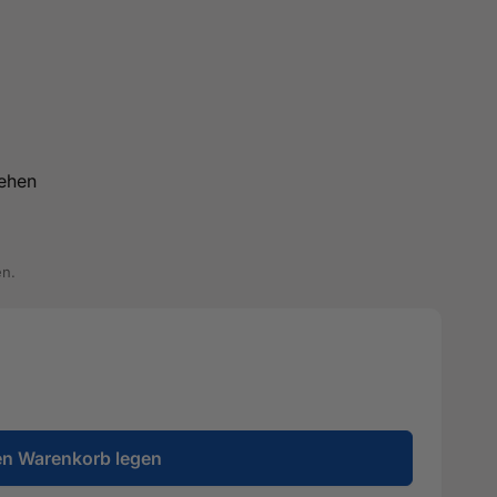
ehen
en.
en Warenkorb legen