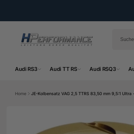
Direkt
zum
Inhalt
Audi RS3
Audi TT RS
Audi RSQ3
A
HPe
Ab
Home
JE-Kolbensatz VAG 2,5 TTRS 83,50 mm 9,5:1 Ultra
- 
Zu
Hemsba
Produktinformationen
74706 O
springen
Deutsch
+49629