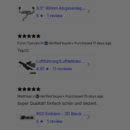
3,5" 90mm Abgasanlage AUDI RSQ3 DNWA 2.5 TFSI
5
★ ·
1 review
Fynn-Tjorven H.
Verified buyer
•
Purchased 11 days ago
Top👍🏼
Luftführung/Luftleitblech 5" 125mm offene Ansaugung HPerformance
4.91
★ ·
11 reviews
Matthias J.
Verified buyer
•
Purchased 15 days ago
Super Qualität! Einfach schön und dezent.
RS3 Emblem - 3D Black Edition - Schwarz/Schwarz Logo Modellschriftzug
5
★ ·
1 review