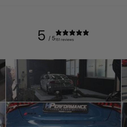
5
/ 5
151 reviews