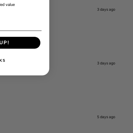
ed value
3 days ago
UP!
KS
3 days ago
5 days ago