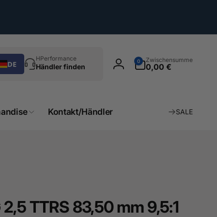
chen
0
HPerformance
Zwischensumme
0
DE
Artikel
0,00 €
Händler finden
Einloggen
andise
Kontakt/Händler
SALE
 2,5 TTRS 83,50 mm 9,5:1