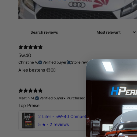
5w40
Christine V.
Verified buyer
Store review
Alles bestens 😊👍🏻
Martin M.
Verified buyer
•
Purchased 10 days ago
Top Preise
2 Liter - 5W-40 Competition 300V Motul Motoröl
5
★ ·
2 reviews