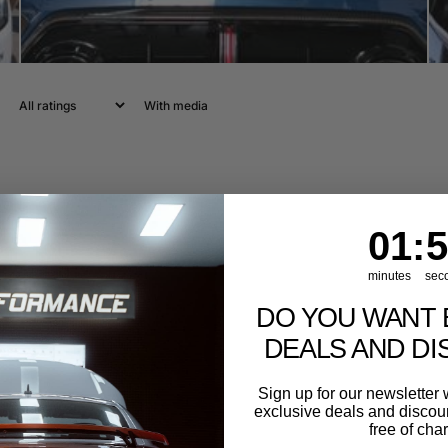
With media
1
:
Cou
55
01
:
5
minutes
sec
DO YOU WANT 
DEALS AND D
Sign up for our newslette
exclusive deals and discount
free of cha