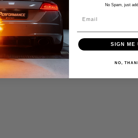
No Spam, just add
Email
SIGN ME 
NO, THAN