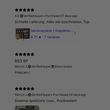
A.E.
Verified buyer
•
Purchased 17 days ago
Schnelle Lieferung. Alles wie beschrieben. Top.
Servicepaket / Inspektionspaket 1 mit Motul 300V 5W40 - 5W50 für alle 2.5 TFSI Modelle
4.71
★ ·
7 reviews
RS3 8P
Marcin J.
Verified buyer
Store review
Polecam !
Marcin J.
Verified buyer
•
Purchased 24 days ago
Świetnie spedzony czas , Pozdrawiam