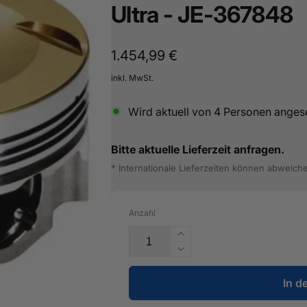
Ultra - JE-367848
Normaler
1.454,99 €
Preis
inkl. MwSt.
Wird aktuell von
4
Personen anges
Bitte aktuelle Lieferzeit anfragen.
* Internationale Lieferzeiten können abweich
Anzahl
Erhöhe
die
Verringere
Menge
die
für
In d
Menge
JE-
für