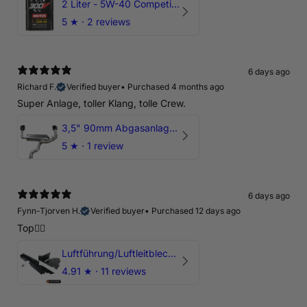
2 Liter - 5W-40 Competition 300V Motul Motoröl
5
★ ·
2 reviews
6 days ago
Richard F.
Verified buyer
•
Purchased 4 months ago
Super Anlage, toller Klang, tolle Crew.
3,5" 90mm Abgasanlage AUDI RSQ3 DNWA 2.5 TFSI
5
★ ·
1 review
6 days ago
Fynn-Tjorven H.
Verified buyer
•
Purchased 12 days ago
Top👍🏼
Luftführung/Luftleitblech 5" 125mm offene Ansaugung HPerformance
4.91
★ ·
11 reviews