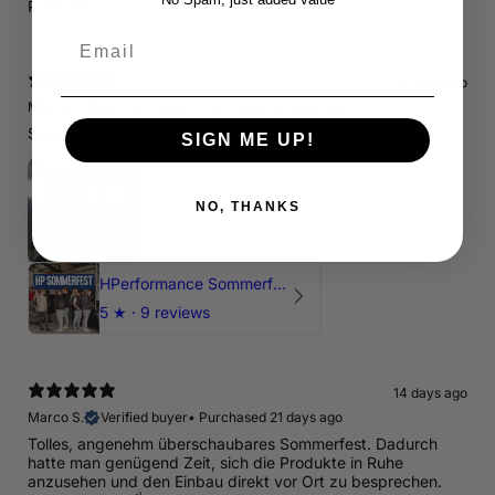
Polecam !
Email
14 days ago
Marcin J.
Verified buyer
•
Purchased 25 days ago
Świetnie spedzony czas , Pozdrawiam
SIGN ME UP!
NO, THANKS
HPerformance Sommerfest 2026
5
★ ·
9 reviews
14 days ago
Marco S.
Verified buyer
•
Purchased 21 days ago
Tolles, angenehm überschaubares Sommerfest. Dadurch
hatte man genügend Zeit, sich die Produkte in Ruhe
anzusehen und den Einbau direkt vor Ort zu besprechen.