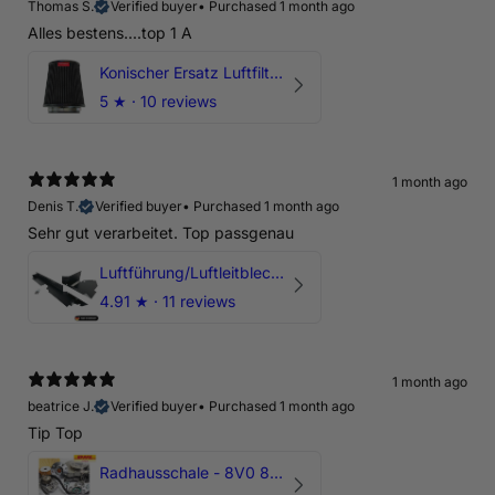
Thomas S.
Verified buyer
•
Purchased 1 month ago
Alles bestens....top 1 A
Konischer Ersatz Luftfilter Pilz - 4" & 5" Offene Ansaugung
5
★ ·
10 reviews
1 month ago
Denis T.
Verified buyer
•
Purchased 1 month ago
Sehr gut verarbeitet. Top passgenau
Luftführung/Luftleitblech 5" 125mm offene Ansaugung HPerformance
4.91
★ ·
11 reviews
1 month ago
beatrice J.
Verified buyer
•
Purchased 1 month ago
Tip Top
Radhausschale - 8V0 821 191 C - Original Ersatzteil für Audi RS3 Sportback