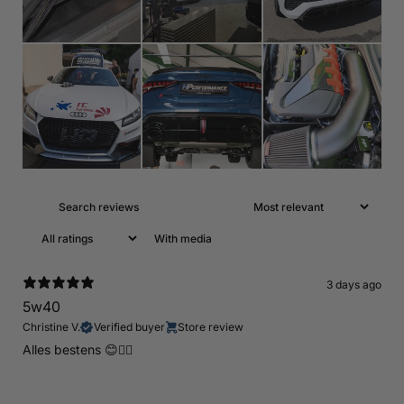
With media
3 days ago
5w40
Christine V.
Verified buyer
Store review
Alles bestens 😊👍🏻