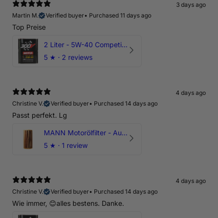
3 days ago
Martin M.
Verified buyer
•
Purchased 11 days ago
Top Preise
2 Liter - 5W-40 Competition 300V Motul Motoröl
5
★ ·
2 reviews
4 days ago
Christine V.
Verified buyer
•
Purchased 14 days ago
Passt perfekt. Lg
MANN Motorölfilter - Audi RS3 TTRS RSQ3 VZ5 - DAZ DNW
5
★ ·
1 review
4 days ago
Christine V.
Verified buyer
•
Purchased 14 days ago
Wie immer, 😊alles bestens. Danke.