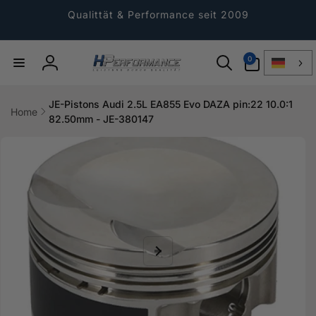
Direkt
zum
Qualittät & Performance seit 2009
Inhalt
0
0
Artikel
Einloggen
JE-Pistons Audi 2.5L EA855 Evo DAZA pin:22 10.0:1
Home
82.50mm - JE-380147
ktinformationen
gen