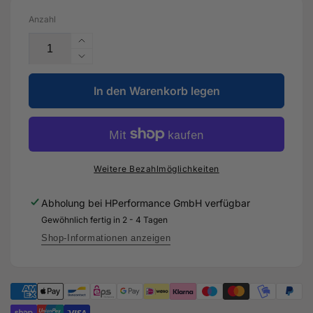
Anzahl
Erhöhe
die
Verringere
Menge
die
für
In den Warenkorb legen
Menge
JE-
für
Pistons
JE-
Audi
Pistons
2.5L
Audi
EA855
2.5L
Weitere Bezahlmöglichkeiten
Evo
EA855
DAZA
Evo
Abholung bei
HPerformance GmbH
verfügbar
pin:22
DAZA
Gewöhnlich fertig in 2 - 4 Tagen
10.0:1
pin:22
82.50mm
10.0:1
Shop-Informationen anzeigen
-
82.50mm
JE-
-
380147
JE-
380147