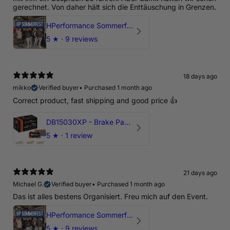
gerechnet. Von daher hält sich die Enttäuschung in Grenzen.
HPerformance Sommerfest 2026
5
★ ·
9 reviews
18 days ago
mikko
Verified buyer
•
Purchased 1 month ago
Correct product, fast shipping and good price 👍
DB15030XP - Brake Pads Xtreme Performance | Front Axle
5
★ ·
1 review
21 days ago
Michael G.
Verified buyer
•
Purchased 1 month ago
Das ist alles bestens Organisiert. Freu mich auf den Event.
HPerformance Sommerfest 2026
5
★ ·
9 reviews