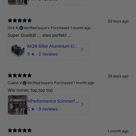
23 days ago
Dirk K.
Verified buyer
•
Purchased 1 month ago
Super Qualität ... alles perfekt ...
MQB Billet Aluminium Einsatz Drehmomentstütze - DOGBONE für Audi RS3, TTRS, RSQ3
5
★ ·
2 reviews
29 days ago
Csaba V.
Verified buyer
•
Purchased 1 month ago
Wie immer, top,top top
HPerformance Sommerfest 2026
5
★ ·
9 reviews
1 month ago