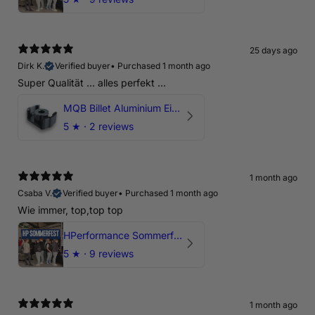
25 days ago
Dirk K.
Verified buyer
•
Purchased 1 month ago
Super Qualität ... alles perfekt ...
MQB Billet Aluminium Einsatz Drehmomentstütze - DOGBONE für Audi RS3, TTRS, RSQ3
5
★ ·
2 reviews
1 month ago
Csaba V.
Verified buyer
•
Purchased 1 month ago
Wie immer, top,top top
HPerformance Sommerfest 2026
5
★ ·
9 reviews
1 month ago