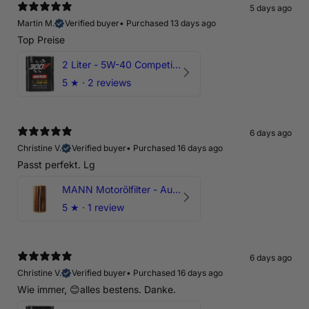
5 days ago
Martin M.
Verified buyer
•
Purchased 13 days ago
Top Preise
2 Liter - 5W-40 Competition 300V Motul Motoröl
5
★ ·
2 reviews
6 days ago
Christine V.
Verified buyer
•
Purchased 16 days ago
Passt perfekt. Lg
MANN Motorölfilter - Audi RS3 TTRS RSQ3 VZ5 - DAZ DNW
5
★ ·
1 review
6 days ago
Christine V.
Verified buyer
•
Purchased 16 days ago
Wie immer, 😊alles bestens. Danke.