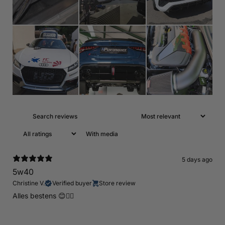
With media
5 days ago
5w40
Christine V.
Verified buyer
Store review
Alles bestens 😊👍🏻