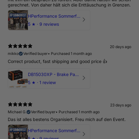
gerechnet. Von daher hält sich die Enttäuschung in Grenzen.
HPerformance Sommerfest 2026
5
★ ·
9 reviews
20 days ago
mikko
Verified buyer
•
Purchased 1 month ago
Correct product, fast shipping and good price 👍
DB15030XP - Brake Pads Xtreme Performance | Front Axle
5
★ ·
1 review
23 days ago
Michael G.
Verified buyer
•
Purchased 1 month ago
Das ist alles bestens Organisiert. Freu mich auf den Event.
HPerformance Sommerfest 2026
5
★ ·
9 reviews