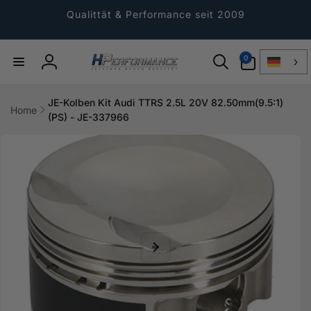
Direkt
zum
Qualittät & Performance seit 2009
Inhalt
0
0
Artikel
Einloggen
JE-Kolben Kit Audi TTRS 2.5L 20V 82.50mm(9.5:1)
Home
(PS) - JE-337966
ktinformationen
gen