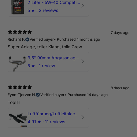
2 Liter - 5W-40 Competition 300V Motul Motoröl
5
★ ·
2 reviews
7 days ago
Richard F.
Verified buyer
•
Purchased 4 months ago
Super Anlage, toller Klang, tolle Crew.
3,5" 90mm Abgasanlage AUDI RSQ3 DNWA 2.5 TFSI
5
★ ·
1 review
8 days ago
Fynn-Tjorven H.
Verified buyer
•
Purchased 14 days ago
Top👍🏼
Luftführung/Luftleitblech 5" 125mm offene Ansaugung HPerformance
4.91
★ ·
11 reviews