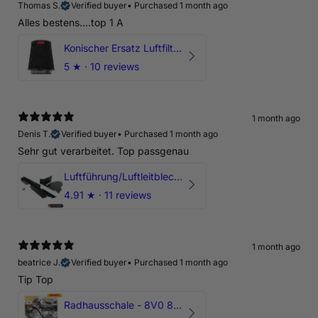
Thomas S.
Verified buyer
•
Purchased 1 month ago
Alles bestens....top 1 A
Konischer Ersatz Luftfilter Pilz - 4" & 5" Offene Ansaugung
5
★ ·
10 reviews
1 month ago
Denis T.
Verified buyer
•
Purchased 1 month ago
Sehr gut verarbeitet. Top passgenau
Luftführung/Luftleitblech 5" 125mm offene Ansaugung HPerformance
4.91
★ ·
11 reviews
1 month ago
beatrice J.
Verified buyer
•
Purchased 1 month ago
Tip Top
Radhausschale - 8V0 821 191 C - Original Ersatzteil für Audi RS3 Sportback