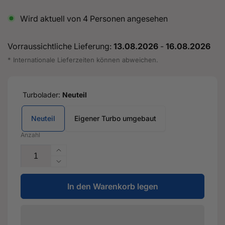
Wird aktuell von
4
Personen angesehen
Vorraussichtliche Lieferung:
13.08.2026
-
16.08.2026
* Internationale Lieferzeiten können abweichen.
Turbolader:
Neuteil
Neuteil
Eigener Turbo umgebaut
Anzahl
Erhöhe
die
Verringere
Menge
die
für
In den Warenkorb legen
Menge
TC
für
Turbos
TC
X610
Turbos