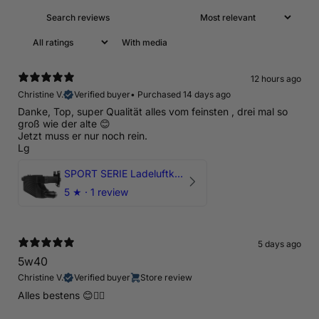
With media
12 hours ago
Christine V.
Verified buyer
•
Purchased 14 days ago
Danke, Top, super Qualität alles vom feinsten , drei mal so
groß wie der alte 😊
Jetzt muss er nur noch rein.
Lg
SPORT SERIE Ladeluftkühler mit TÜV für Audi RSQ3 F3 ab 2019 - DNWA
5
★ ·
1 review
5 days ago
5w40
Christine V.
Verified buyer
Store review
Alles bestens 😊👍🏻