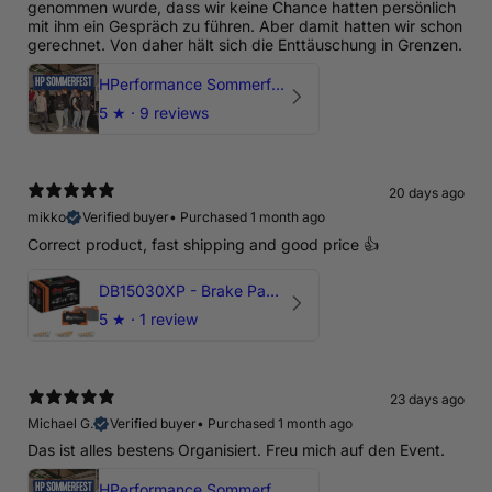
genommen wurde, dass wir keine Chance hatten persönlich
mit ihm ein Gespräch zu führen. Aber damit hatten wir schon
gerechnet. Von daher hält sich die Enttäuschung in Grenzen.
HPerformance Sommerfest 2026
5
★ ·
9 reviews
20 days ago
mikko
Verified buyer
•
Purchased 1 month ago
Correct product, fast shipping and good price 👍
DB15030XP - Brake Pads Xtreme Performance | Front Axle
5
★ ·
1 review
23 days ago
Michael G.
Verified buyer
•
Purchased 1 month ago
Das ist alles bestens Organisiert. Freu mich auf den Event.
HPerformance Sommerfest 2026