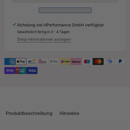
-
X610
K16
-
Turbolader
K16
+
Turbolader
Abholung bei
HPerformance GmbH
verfügbar
3,5&quot;
+
Turboinlet
Gewöhnlich fertig in 2 - 4 Tagen
3,5&quot;
+
Turboinlet
Shop-Informationen anzeigen
Krümmerdichtungset
+
-
Krümmerdichtungset
Audi
-
RS3
Audi
TTRS
RS3
RSQ3
TTRS
-
RSQ3
CEPA
-
CZG
CEPA
CZG
Produktbeschreibung
Hinweise