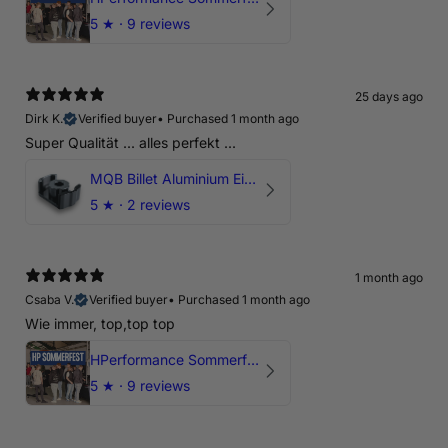
5
★ ·
9 reviews
25 days ago
Dirk K.
Verified buyer
•
Purchased 1 month ago
Super Qualität ... alles perfekt ...
MQB Billet Aluminium Einsatz Drehmomentstütze - DOGBONE für Audi RS3, TTRS, RSQ3
5
★ ·
2 reviews
1 month ago
Csaba V.
Verified buyer
•
Purchased 1 month ago
Wie immer, top,top top
HPerformance Sommerfest 2026
5
★ ·
9 reviews