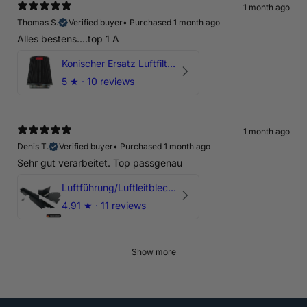
1 month ago
Thomas S.
Verified buyer
•
Purchased 1 month ago
Alles bestens....top 1 A
Konischer Ersatz Luftfilter Pilz - 4" & 5" Offene Ansaugung
5
★ ·
10 reviews
1 month ago
Denis T.
Verified buyer
•
Purchased 1 month ago
Sehr gut verarbeitet. Top passgenau
Luftführung/Luftleitblech 5" 125mm offene Ansaugung HPerformance
4.91
★ ·
11 reviews
Show more