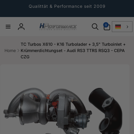
Direkt
zum
Qualittät & Performance seit 2009
Inhalt
0
0
Artikel
Einloggen
TC Turbos X610 - K16 Turbolader + 3,5" Turboinlet +
Home
Krümmerdichtungset - Audi RS3 TTRS RSQ3 - CEPA
CZG
ktinformationen
gen