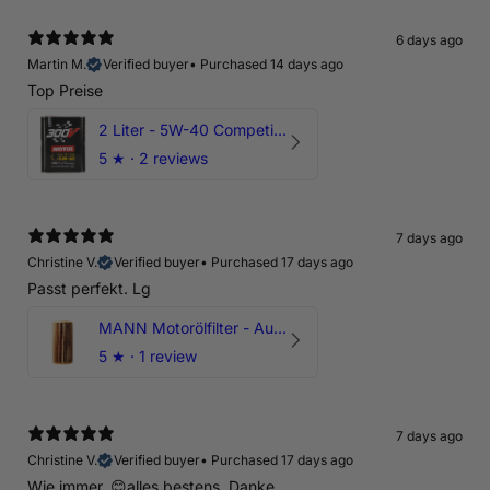
6 days ago
Martin M.
Verified buyer
•
Purchased 14 days ago
Top Preise
2 Liter - 5W-40 Competition 300V Motul Motoröl
5
★ ·
2 reviews
7 days ago
Christine V.
Verified buyer
•
Purchased 17 days ago
Passt perfekt. Lg
MANN Motorölfilter - Audi RS3 TTRS RSQ3 VZ5 - DAZ DNW
5
★ ·
1 review
7 days ago
Christine V.
Verified buyer
•
Purchased 17 days ago
Wie immer, 😊alles bestens. Danke.