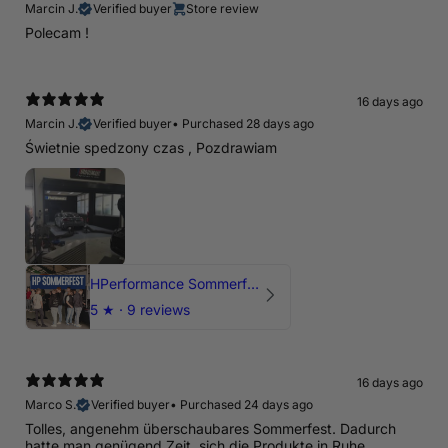
Marcin J.
Verified buyer
Store review
Polecam !
16 days ago
Marcin J.
Verified buyer
•
Purchased 28 days ago
Świetnie spedzony czas , Pozdrawiam
HPerformance Sommerfest 2026
5
★ ·
9 reviews
16 days ago
Marco S.
Verified buyer
•
Purchased 24 days ago
Tolles, angenehm überschaubares Sommerfest. Dadurch
hatte man genügend Zeit, sich die Produkte in Ruhe