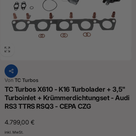
Von
TC Turbos
TC Turbos X610 - K16 Turbolader + 3,5"
Turboinlet + Krümmerdichtungset - Audi
RS3 TTRS RSQ3 - CEPA CZG
Normaler
4.799,00 €
Preis
inkl. MwSt.