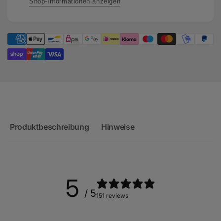
MB
Shop-Informationen anzeigen
639XP0.25
Produktbeschreibung
Hinweise
5
/ 5
151 reviews