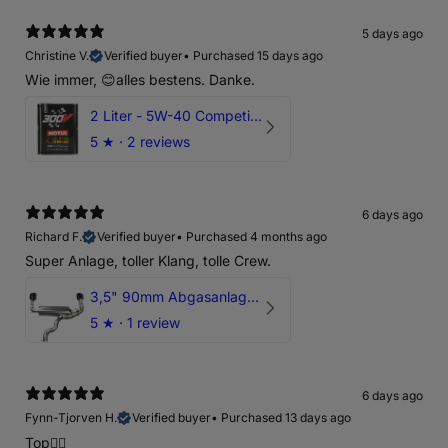
5 days ago
Christine V.
Verified buyer
•
Purchased 15 days ago
Wie immer, 😊alles bestens. Danke.
2 Liter - 5W-40 Competition 300V Motul Motoröl
5
★ ·
2 reviews
6 days ago
Richard F.
Verified buyer
•
Purchased 4 months ago
Super Anlage, toller Klang, tolle Crew.
3,5" 90mm Abgasanlage AUDI RSQ3 DNWA 2.5 TFSI
5
★ ·
1 review
6 days ago
Fynn-Tjorven H.
Verified buyer
•
Purchased 13 days ago
Top👍🏼