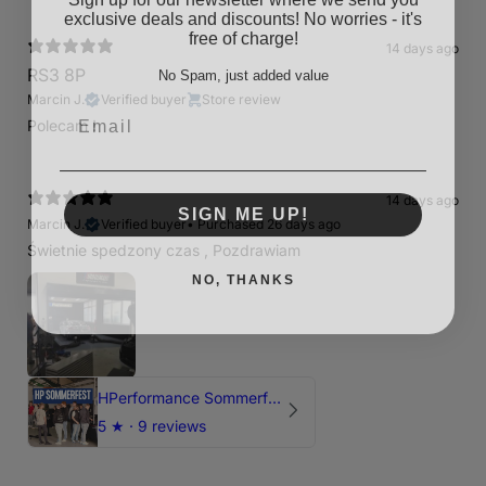
exclusive deals and discounts! No worries - it's
free of charge!
14 days ago
No Spam, just added value
RS3 8P
Email
Marcin J.
Verified buyer
Store review
Polecam !
SIGN ME UP!
14 days ago
Marcin J.
Verified buyer
•
Purchased 26 days ago
Świetnie spedzony czas , Pozdrawiam
NO, THANKS
HPerformance Sommerfest 2026
5
★ ·
9 reviews