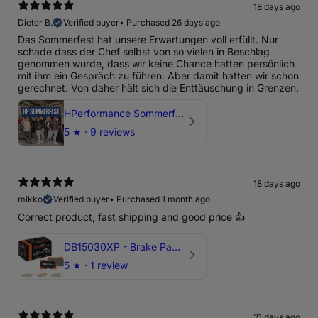
18 days ago
Dieter B.
Verified buyer
•
Purchased 26 days ago
Das Sommerfest hat unsere Erwartungen voll erfüllt. Nur
schade dass der Chef selbst von so vielen in Beschlag
genommen wurde, dass wir keine Chance hatten persönlich
mit ihm ein Gespräch zu führen. Aber damit hatten wir schon
gerechnet. Von daher hält sich die Enttäuschung in Grenzen.
HPerformance Sommerfest 2026
5
★ ·
9 reviews
18 days ago
mikko
Verified buyer
•
Purchased 1 month ago
Correct product, fast shipping and good price 👍
DB15030XP - Brake Pads Xtreme Performance | Front Axle
5
★ ·
1 review
21 days ago