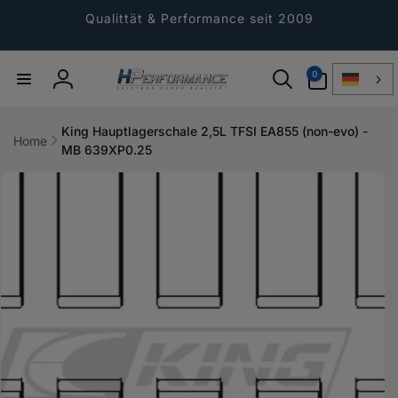
Direkt
zum
Qualittät & Performance seit 2009
Inhalt
0
0
Artikel
Einloggen
King Hauptlagerschale 2,5L TFSI EA855 (non-evo) -
Home
MB 639XP0.25
ktinformationen
gen