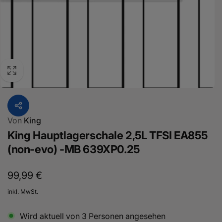
Von
King
King Hauptlagerschale 2,5L TFSI EA855
(non-evo) -MB 639XP0.25
Normaler
99,99 €
Preis
inkl. MwSt.
Wird aktuell von
3
Personen angesehen