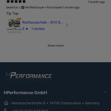
1 month ago
beatrice J.
Verified buyer
•
Purchased 1 month ago
Tip Top
Radhausschale - 8V0 821 191 C - Original Ersatzteil für Audi RS3 Sportback
5
★ ·
1 review
Show more
HPerformance GmbH
Hemsbacherstraße 8 • 74706 Osterburken • Germany
+49 (0) 6291 6487601