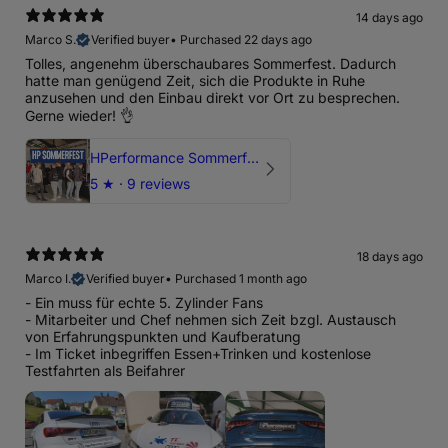
14 days ago
Marco S.
Verified buyer
•
Purchased 22 days ago
Tolles, angenehm überschaubares Sommerfest. Dadurch
hatte man genügend Zeit, sich die Produkte in Ruhe
anzusehen und den Einbau direkt vor Ort zu besprechen.
Gerne wieder! 👌
HPerformance Sommerfest 2026
5
★ ·
9 reviews
18 days ago
Marco I.
Verified buyer
•
Purchased 1 month ago
- Ein muss für echte 5. Zylinder Fans
- Mitarbeiter und Chef nehmen sich Zeit bzgl. Austausch
von Erfahrungspunkten und Kaufberatung
- Im Ticket inbegriffen Essen+Trinken und kostenlose
Testfahrten als Beifahrer