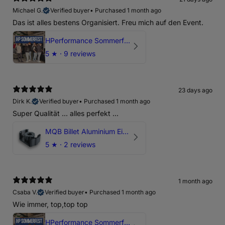
Michael G.
Verified buyer
•
Purchased 1 month ago
Das ist alles bestens Organisiert. Freu mich auf den Event.
HPerformance Sommerfest 2026
5
★ ·
9 reviews
23 days ago
Dirk K.
Verified buyer
•
Purchased 1 month ago
Super Qualität ... alles perfekt ...
MQB Billet Aluminium Einsatz Drehmomentstütze - DOGBONE für Audi RS3, TTRS, RSQ3
5
★ ·
2 reviews
1 month ago
Csaba V.
Verified buyer
•
Purchased 1 month ago
Wie immer, top,top top
HPerformance Sommerfest 2026