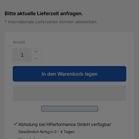
Bitte aktuelle Lieferzeit anfragen.
* Internationale Lieferzeiten können abweichen.
Anzahl
Erhöhe
die
Verringere
Menge
die
für
In den Warenkorb legen
Menge
King
für
Hauptlagerschale
King
2,5L
Hauptlagerschale
TFSI
2,5L
EA855
TFSI
(non-
EA855
evo)
(non-
Abholung bei
HPerformance GmbH
verfügbar
-
evo)
MB
Gewöhnlich fertig in 2 - 4 Tagen
-
639XP0.25