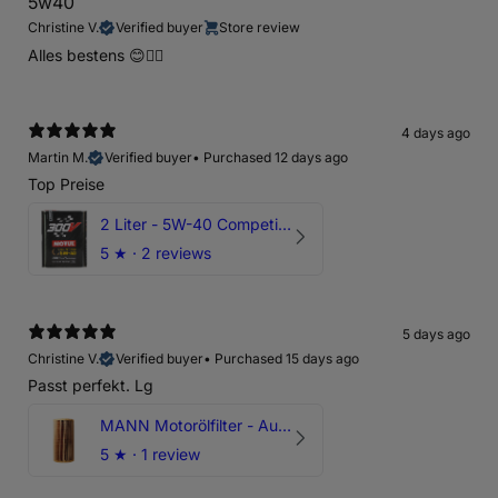
5w40
Christine V.
Verified buyer
Store review
Alles bestens 😊👍🏻
4 days ago
Martin M.
Verified buyer
•
Purchased 12 days ago
Top Preise
2 Liter - 5W-40 Competition 300V Motul Motoröl
5
★ ·
2 reviews
5 days ago
Christine V.
Verified buyer
•
Purchased 15 days ago
Passt perfekt. Lg
MANN Motorölfilter - Audi RS3 TTRS RSQ3 VZ5 - DAZ DNW
5
★ ·
1 review