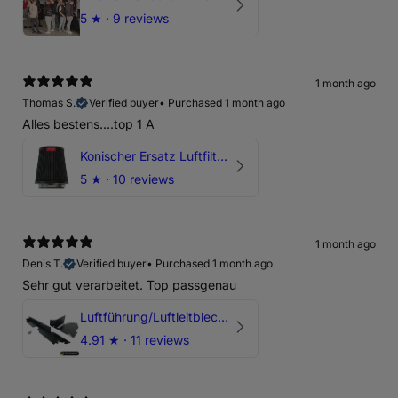
5
★ ·
9 reviews
1 month ago
Thomas S.
Verified buyer
•
Purchased 1 month ago
Alles bestens....top 1 A
Konischer Ersatz Luftfilter Pilz - 4" & 5" Offene Ansaugung
5
★ ·
10 reviews
1 month ago
Denis T.
Verified buyer
•
Purchased 1 month ago
Sehr gut verarbeitet. Top passgenau
Luftführung/Luftleitblech 5" 125mm offene Ansaugung HPerformance
4.91
★ ·
11 reviews