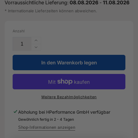
Vorraussichtliche Lieferung:
08.08.2026
-
11.08.2026
* Internationale Lieferzeiten können abweichen.
Anzahl
Erhöhe
die
Verringere
Menge
die
für
In den Warenkorb legen
Menge
Klappenscharnier
für
-
Klappenscharnier
8V3
-
827
8V3
299
827
Weitere Bezahlmöglichkeiten
B
299
-
B
Abholung bei
HPerformance GmbH
verfügbar
Original
-
Gewöhnlich fertig in 2 - 4 Tagen
Ersatzteil
Original
für
Ersatzteil
Shop-Informationen anzeigen
Audi
für