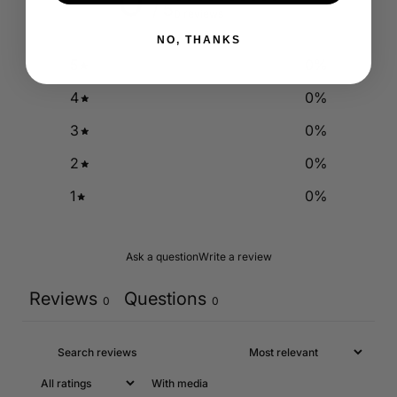
0
/ 5
0 reviews
NO, THANKS
5
0
%
4
0
%
3
0
%
2
0
%
1
0
%
Ask a question
Write a review
Reviews
Questions
0
0
With media