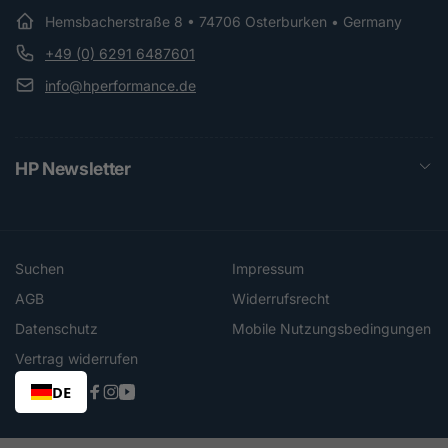
Hemsbacherstraße 8 • 74706 Osterburken • Germany
+49 (0) 6291 6487601
info@hperformance.de
HP Newsletter
Suchen
Impressum
AGB
Widerrufsrecht
Datenschutz
Mobile Nutzungsbedingungen
Vertrag widerrufen
DE
Facebook
Instagram
YouTube