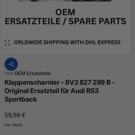
Von
OEM Ersatzteile
Klappenscharnier - 8V3 827 299 B -
Original Ersatzteil für Audi RS3
Sportback
Normaler
59,99 €
Preis
inkl. MwSt.