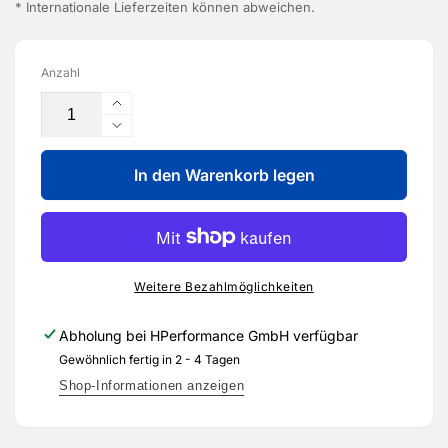
* Internationale Lieferzeiten können abweichen.
Anzahl
Erhöhe
die
Verringere
Menge
die
für
In den Warenkorb legen
Menge
Kompressoröl
für
-
Kompressoröl
G
-
070
G
000
070
Weitere Bezahlmöglichkeiten
A0
000
-
A0
Abholung bei
HPerformance GmbH
verfügbar
Original
-
Gewöhnlich fertig in 2 - 4 Tagen
Ersatzteil
Original
für
Ersatzteil
Shop-Informationen anzeigen
Audi
für
RS3
Audi
8Y