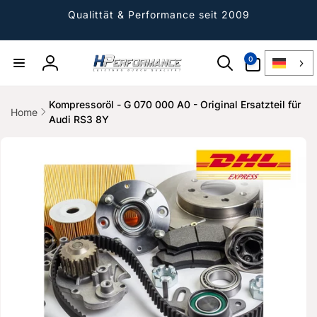
Direkt
zum
Qualittät & Performance seit 2009
Inhalt
0
0
Artikel
Einloggen
Kompressoröl - G 070 000 A0 - Original Ersatzteil für
Home
Audi RS3 8Y
ktinformationen
gen