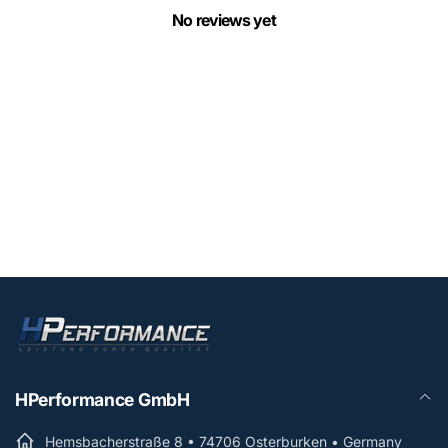
No reviews yet
HPerformance GmbH
Hemsbacherstraße 8 • 74706 Osterburken • Germany