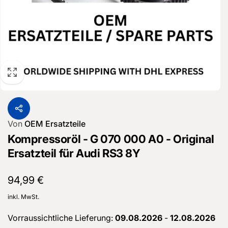
Von
OEM Ersatzteile
Kompressoröl - G 070 000 A0 - Original
Ersatzteil für Audi RS3 8Y
Normaler
94,99 €
Preis
inkl. MwSt.
Vorraussichtliche Lieferung:
09.08.2026
-
12.08.2026