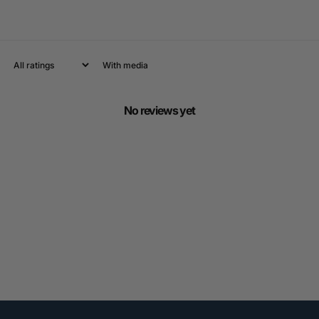
With media
No reviews yet