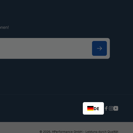
onen!
DE
Facebook
Instagram
YouTub
© 2026,
HPerformance GmbH
- Leistung durch Qualität