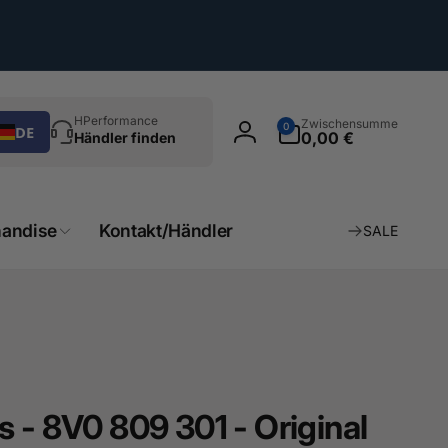
chen
0
HPerformance
Zwischensumme
0
DE
Artikel
0,00 €
Händler finden
Einloggen
andise
Kontakt/Händler
SALE
 - 8V0 809 301 - Original