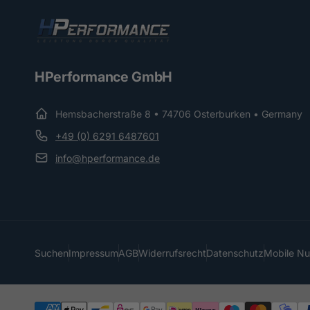
HPerformance GmbH
Hemsbacherstraße 8 • 74706 Osterburken • Germany
+49 (0) 6291 6487601
info@hperformance.de
Suchen
Impressum
AGB
Widerrufsrecht
Datenschutz
Mobile N