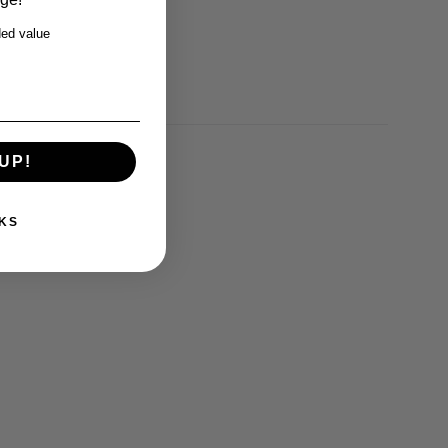
ed value
UP!
KS