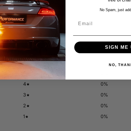
No Spam, just add
Email
0
SIGN ME 
/ 5
0 reviews
NO, THAN
5
0
%
4
0
%
3
0
%
2
0
%
1
0
%