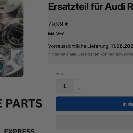
Ersatzteil für Audi
Normaler
79,99 €
Preis
inkl. MwSt.
Vorraussichtliche Lieferung:
11.08.20
* Internationale Lieferzeiten können abweich
Anzahl
Erhöhe
die
Verringere
Menge
die
für
In d
Menge
Konsole
für
für
Konsole
Radhaus
für
-
Radhaus