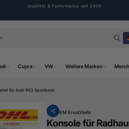
Qualittät & Performance seit 2009
Su
udi
Cupra
VW
Weitere Marken
Merch
rformance GmbH
holung verfügbar, gewöhnlich fertig in 2
zteil für Audi RS3 Sportback
4 tagen
cher Straße 8
sterburken
Von
OEM Ersatzteile
land
Konsole für Radhaus
16487601