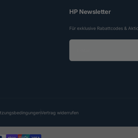
HP Newsletter
Für exklusive Rabattcodes & Akti
E
-
M
a
i
l
utzungsbedingungen
Vertrag widerrufen