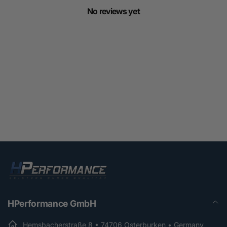
No reviews yet
HPerformance GmbH
Hemsbacherstraße 8 • 74706 Osterburken • Germany