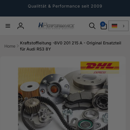
Direkt
zum
Qualittät & Performance seit 2009
Inhalt
0
0
Artikel
Einloggen
Kraftstoffleitung -8V0 201 215 A - Original Ersatzteil
Home
für Audi RS3 8Y
ktinformationen
gen