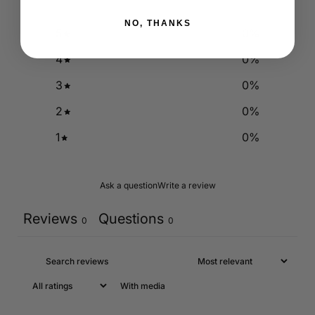
NO, THANKS
5
0
%
4
0
%
3
0
%
2
0
%
1
0
%
Ask a question
Write a review
Reviews
Questions
0
0
With media