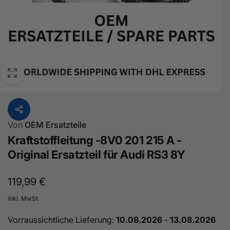
Von
OEM Ersatzteile
Kraftstoffleitung -8V0 201 215 A -
Original Ersatzteil für Audi RS3 8Y
Normaler
119,99 €
Preis
inkl. MwSt.
Vorraussichtliche Lieferung:
10.08.2026
-
13.08.2026