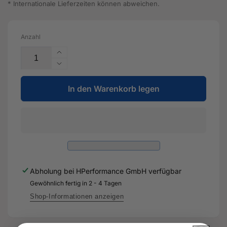
* Internationale Lieferzeiten können abweichen.
Anzahl
Erhöhe
die
Verringere
Menge
die
für
In den Warenkorb legen
Menge
Kraftstoffleitung
für
-8V0
Kraftstoffleitung
201
-8V0
215
201
A
215
-
A
Original
-
Abholung bei
HPerformance GmbH
verfügbar
Ersatzteil
Original
für
Gewöhnlich fertig in 2 - 4 Tagen
Ersatzteil
Audi
für
Shop-Informationen anzeigen
RS3
Audi
8Y
RS3