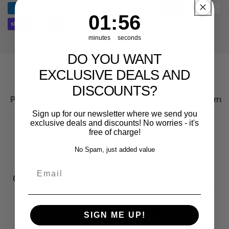
8Y
1
:
Countdown ends in:
55
01
:
55
minutes
seconds
DO YOU WANT
EXCLUSIVE DEALS AND
DISCOUNTS?
Produktbeschreibung
Wichtige Hinweise zum Widerruf
Sign up for our newsletter where we send you
exclusive deals and discounts! No worries - it's
free of charge!
No Spam, just added value
Email
Customer reviews
0
SIGN ME UP!
/ 5
0 reviews