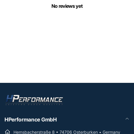
No reviews yet
HPerformance GmbH
Hemsbacherstraße 8 • 74706 Osterburken • Germany