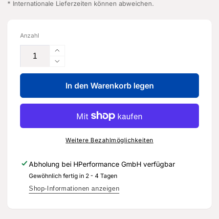
* Internationale Lieferzeiten können abweichen.
Anzahl
Erhöhe
die
Verringere
Menge
die
für
In den Warenkorb legen
Menge
Kraftstoffpumpe
für
-
Kraftstoffpumpe
07K
-
127
07K
025
127
Weitere Bezahlmöglichkeiten
E
025
-
E
Abholung bei
HPerformance GmbH
verfügbar
Original
-
Gewöhnlich fertig in 2 - 4 Tagen
Ersatzteil
Original
für
Ersatzteil
Shop-Informationen anzeigen
Audi
für
RS3
Audi
8Y