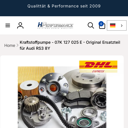
Direkt
zum
Qualittät & Performance seit 2009
Inhalt
0
0
Artikel
Einloggen
Kraftstoffpumpe - 07K 127 025 E - Original Ersatzteil
Home
für Audi RS3 8Y
ktinformationen
gen