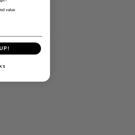
ed value
UP!
KS