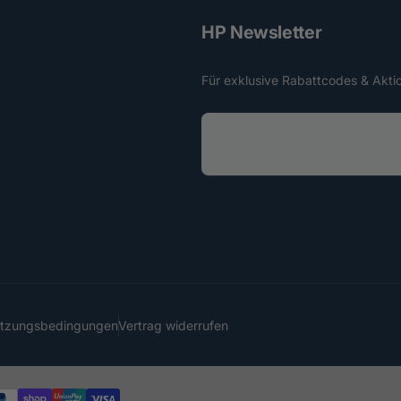
HP Newsletter
Für exklusive Rabattcodes & Akti
E
-
M
a
i
l
utzungsbedingungen
Vertrag widerrufen