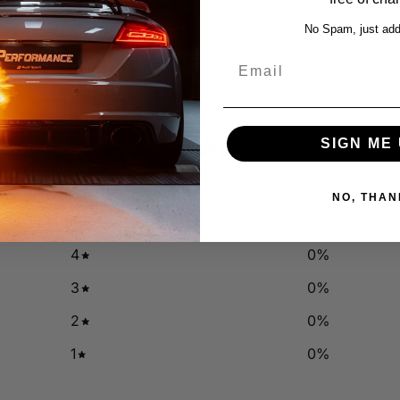
No Spam, just add
Email
0
SIGN ME 
/ 5
0 reviews
NO, THAN
5
0
%
4
0
%
3
0
%
2
0
%
1
0
%