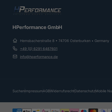
HPerformance GmbH
Hemsbacherstraße 8 • 74706 Osterburken • Germany
+49 (0) 6291 6487601
info@hperformance.de
Suchen
Impressum
AGB
Widerrufsrecht
Datenschutz
Mobile N