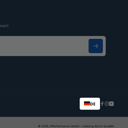
onen!
DE
Facebook
Instagram
YouTub
© 2026,
HPerformance GmbH
- Leistung durch Qualität