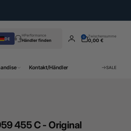
chen
0
HPerformance
Zwischensumme
0
DE
Artikel
0,00 €
Händler finden
Einloggen
andise
Kontakt/Händler
SALE
959 455 C - Original