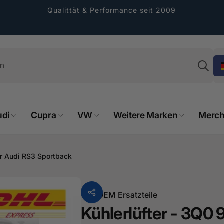
Qualittät & Performance seit 2009
Su
udi
Cupra
VW
Weitere Marken
Merch
rformance GmbH
holung verfügbar, gewöhnlich fertig in 2
für Audi RS3 Sportback
4 tagen
cher Straße 8
sterburken
Von
OEM Ersatzteile
land
Kühlerlüfter - 3Q0 
16487601