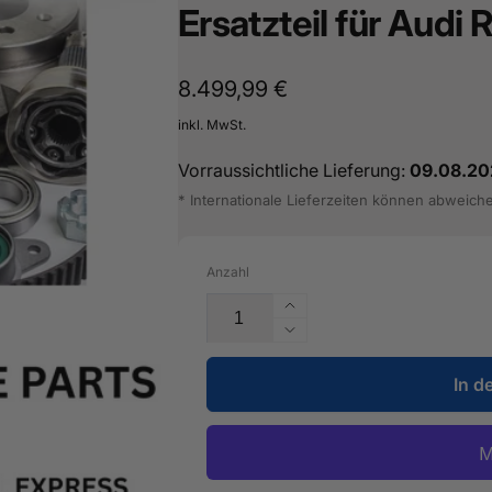
Ersatzteil für Audi
Normaler
8.499,99 €
Preis
inkl. MwSt.
Vorraussichtliche Lieferung:
09.08.20
* Internationale Lieferzeiten können abweich
Anzahl
Erhöhe
die
Verringere
Menge
die
für
In d
Menge
Kühlerlüfter
für
-
Kühlerlüfter
3Q0
-
959
3Q0