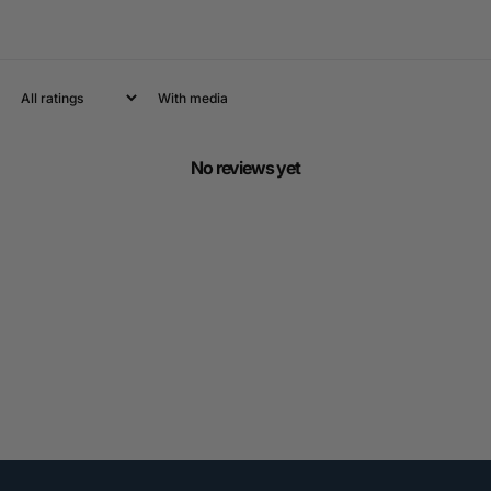
With media
No reviews yet