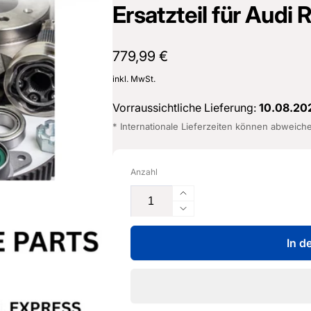
Ersatzteil für Audi
16487601
Normaler
779,99 €
Preis
inkl. MwSt.
Vorraussichtliche Lieferung:
10.08.20
* Internationale Lieferzeiten können abweich
Anzahl
Erhöhe
die
Verringere
Menge
die
für
In d
Menge
Kühlmittel-
für
Konzentrat
Kühlmittel-
-
Konzentrat
G
-