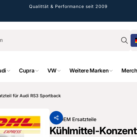
Qualittät & Performance seit 2009
Su
udi
Cupra
VW
Weitere Marken
Merch
rformance GmbH
atzteil für Audi RS3 Sportback
holung verfügbar, gewöhnlich fertig in 2
4 tagen
Von
OEM Ersatzteile
cher Straße 8
Kühlmittel-Konzentr
sterburken
land