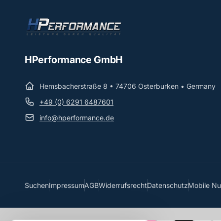
HPerformance GmbH
Hemsbacherstraße 8 • 74706 Osterburken • Germany
+49 (0) 6291 6487601
info@hperformance.de
Suchen
Impressum
AGB
Widerrufsrecht
Datenschutz
Mobile N