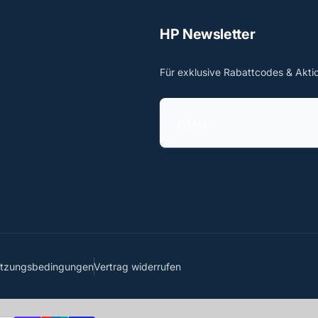
HP Newsletter
Für exklusive Rabattcodes & Akti
E
-
M
a
i
l
utzungsbedingungen
Vertrag widerrufen