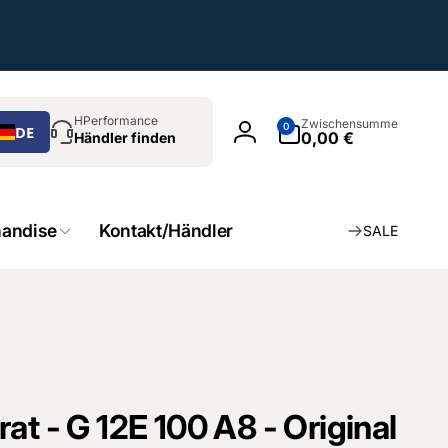
chen
0
HPerformance
Zwischensumme
0
DE
Artikel
0,00 €
Händler finden
Einloggen
andise
Kontakt/Händler
SALE
at - G 12E 100 A8 - Original