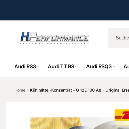
Direkt
zum
Inhalt
Audi RS3
Audi TT RS
Audi RSQ3
A
HPe
Home
Kühlmittel-Konzentrat - G 12E 100 A8 - Original Ers
Ab
Zu
- 
Produktinformationen
springen
Hemsba
74706 O
Deutsch