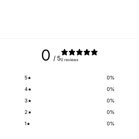
free of cha
No Spam, just add
Email
0
SIGN ME 
/ 5
0 reviews
NO, THAN
5
0
%
4
0
%
3
0
%
2
0
%
1
0
%