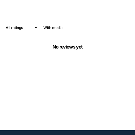
With media
No reviews yet