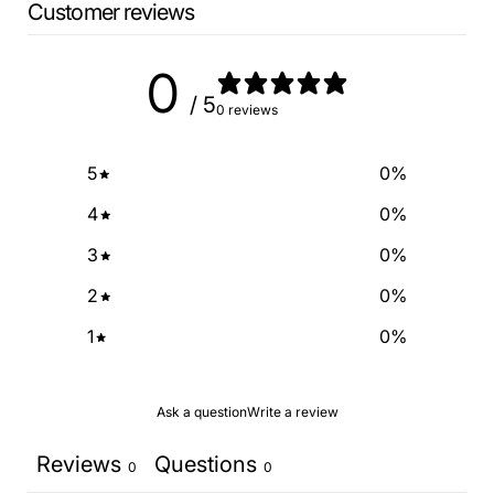
Customer reviews
SIGN ME UP!
0
/ 5
0 reviews
NO, THANKS
5
0
%
4
0
%
3
0
%
2
0
%
1
0
%
Ask a question
Write a review
Reviews
Questions
0
0