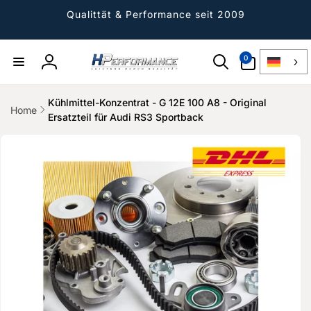
Direkt
zum
Qualittät & Performance seit 2009
Inhalt
0
0
Artikel
Einloggen
Kühlmittel-Konzentrat - G 12E 100 A8 - Original
Home
Ersatzteil für Audi RS3 Sportback
ktinformationen
gen