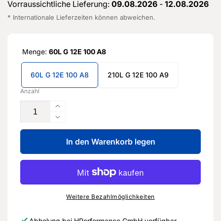
Vorraussichtliche Lieferung:
09.08.2026
-
12.08.2026
* Internationale Lieferzeiten können abweichen.
Menge:
60L G 12E 100 A8
60L G 12E 100 A8
210L G 12E 100 A9
Anzahl
Erhöhe
die
Verringere
Menge
die
für
In den Warenkorb legen
Menge
Kühlmittel-
für
Konzentrat
Kühlmittel-
-
Konzentrat
G
-
12E
G
Weitere Bezahlmöglichkeiten
100
12E
A8
100
Abholung bei
HPerformance GmbH
verfügbar