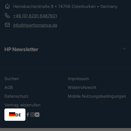
Hemsbacherstraße 8 • 74706 Osterburken • Germany
+49 (0) 6291 6487601
info@hperformance.de
HP Newsletter
Suchen
Impressum
AGB
Widerrufsrecht
Datenschutz
Mobile Nutzungsbedingungen
Vertrag widerrufen
DE
Facebook
Instagram
YouTube