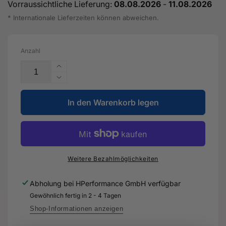
Vorraussichtliche Lieferung:
08.08.2026
-
11.08.2026
* Internationale Lieferzeiten können abweichen.
Anzahl
Erhöhe
die
Verringere
Menge
die
für
In den Warenkorb legen
Menge
Kühlmittel-
für
Konzentrat
Kühlmittel-
-
Konzentrat
G
-
12E
G
Weitere Bezahlmöglichkeiten
100
12E
A9
100
Abholung bei
HPerformance GmbH
verfügbar
-
A9
Gewöhnlich fertig in 2 - 4 Tagen
Original
-
Ersatzteil
Original
Shop-Informationen anzeigen
für
Ersatzteil