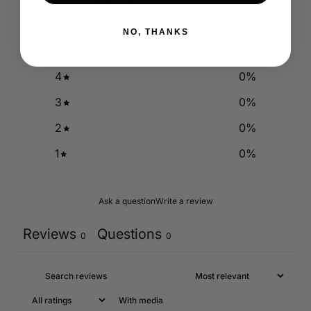
0
/ 5
0 reviews
NO, THANKS
5
0
%
4
0
%
3
0
%
2
0
%
1
0
%
Ask a question
Write a review
Reviews
Questions
0
0
With media