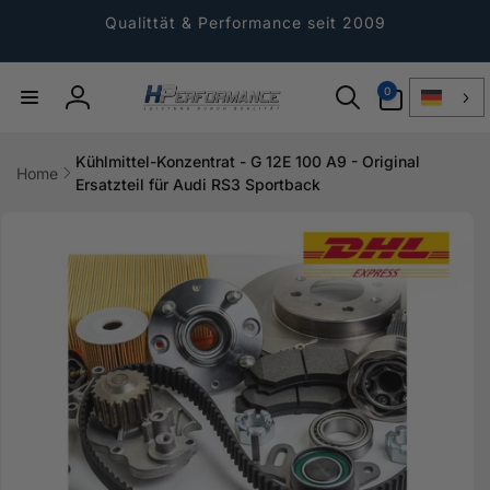
Direkt
zum
Qualittät & Performance seit 2009
Inhalt
0
0
Artikel
Einloggen
Kühlmittel-Konzentrat - G 12E 100 A9 - Original
Home
Ersatzteil für Audi RS3 Sportback
ktinformationen
gen