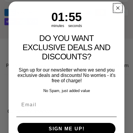
Audi
für
RS3
Audi
1
:
Countdown ends in:
54
01
:
54
Sportback
RS3
Sportback
minutes
seconds
DO YOU WANT
EXCLUSIVE DEALS AND
DISCOUNTS?
Produktbeschreibung
Wichtige Hinweise zum Widerruf
Sign up for our newsletter where we send you
exclusive deals and discounts! No worries - it's
free of charge!
No Spam, just added value
Email
Customer reviews
SIGN ME UP!