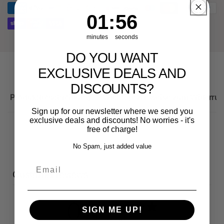
RS3
Sportback
1
:
Countdown ends in:
56
01
:
56
minutes
seconds
DO YOU WANT
EXCLUSIVE DEALS AND
DISCOUNTS?
Produktbeschreibung
Wichtige Hinweise zum Widerruf
Sign up for our newsletter where we send you
exclusive deals and discounts! No worries - it's
free of charge!
No Spam, just added value
Email
Customer reviews
0
SIGN ME UP!
/ 5
0 reviews