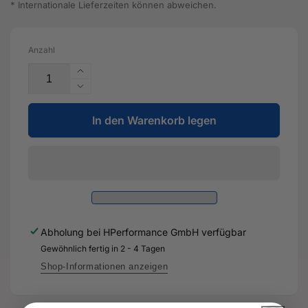
* Internationale Lieferzeiten können abweichen.
Anzahl
Erhöhe
die
Verringere
Menge
die
für
In den Warenkorb legen
Menge
Kühlmittelrohr
für
-
Kühlmittelrohr
8V0
-
121
8V0
397
121
A
397
-
A
Abholung bei
HPerformance GmbH
verfügbar
Original
-
Ersatzteil
Gewöhnlich fertig in 2 - 4 Tagen
Original
für
Ersatzteil
Shop-Informationen anzeigen
Audi
für
RS3
Audi
Sportback