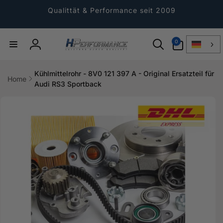
Direkt
zum
Qualittät & Performance seit 2009
Inhalt
0
0
Artikel
Einloggen
Kühlmittelrohr - 8V0 121 397 A - Original Ersatzteil für
Home
Audi RS3 Sportback
ktinformationen
gen