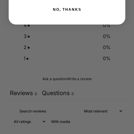
NO, THANKS
5
0
%
4
0
%
3
0
%
2
0
%
1
0
%
Ask a question
Write a review
Reviews
Questions
0
0
With media