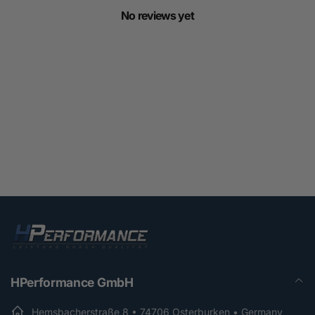
No reviews yet
HPerformance GmbH
Hemsbacherstraße 8 • 74706 Osterburken • Germany