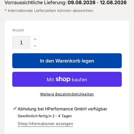
Vorraussichtliche Lieferung:
09.08.2026
-
12.08.2026
* Internationale Lieferzeiten können abweichen.
Anzahl
Erhöhe
die
Verringere
Menge
die
für
In den Warenkorb legen
Menge
Kühlmittelschlauch
für
-
Kühlmittelschlauch
8V0
-
121
8V0
030
121
Weitere Bezahlmöglichkeiten
B
030
-
B
Abholung bei
HPerformance GmbH
verfügbar
Original
-
Gewöhnlich fertig in 2 - 4 Tagen
Ersatzteil
Original
für
Ersatzteil
Shop-Informationen anzeigen
Audi
für