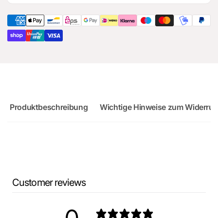
RS3
Audi
Sportback
RS3
Sportback
Produktbeschreibung
Wichtige Hinweise zum Widerruf
Customer reviews