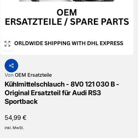
Von
OEM Ersatzteile
Kühlmittelschlauch - 8V0 121 030 B -
Original Ersatzteil für Audi RS3
Sportback
Normaler
54,99 €
Preis
inkl. MwSt.