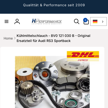
Direkt
zum
Qualittät & Performance seit 2009
Inhalt
0
0
Artikel
Einloggen
Kühlmittelschlauch - 8V0 121 030 B - Original
Home
Ersatzteil für Audi RS3 Sportback
ktinformationen
gen