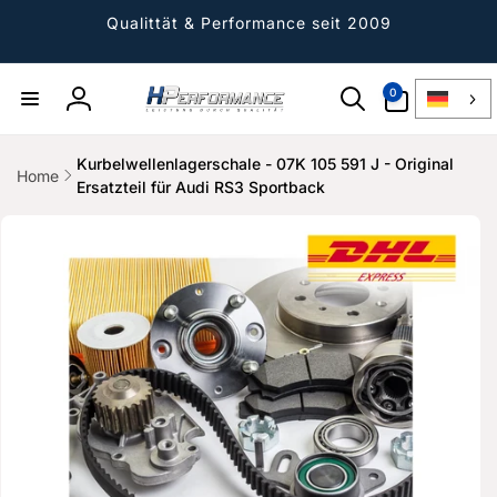
Direkt
zum
Qualittät & Performance seit 2009
Inhalt
0
0
Artikel
Einloggen
Kurbelwellenlagerschale - 07K 105 591 J - Original
Home
Ersatzteil für Audi RS3 Sportback
ktinformationen
gen