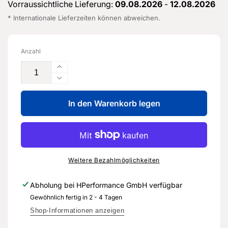
Vorraussichtliche Lieferung:
09.08.2026
-
12.08.2026
* Internationale Lieferzeiten können abweichen.
Anzahl
Erhöhe
die
Verringere
Menge
die
für
In den Warenkorb legen
Menge
Kurbelwellenlagerschale
für
-
Kurbelwellenlagerschale
07K
-
105
07K
591
105
Weitere Bezahlmöglichkeiten
J
591
-
J
Abholung bei
HPerformance GmbH
verfügbar
Original
-
Gewöhnlich fertig in 2 - 4 Tagen
Ersatzteil
Original
für
Ersatzteil
Shop-Informationen anzeigen
Audi
für