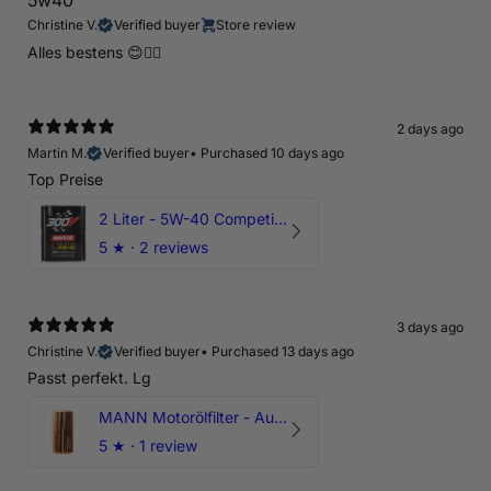
5w40
Christine V.
Verified buyer
Store review
Alles bestens 😊👍🏻
2 days ago
Martin M.
Verified buyer
•
Purchased 10 days ago
Top Preise
2 Liter - 5W-40 Competition 300V Motul Motoröl
5
★ ·
2 reviews
3 days ago
Christine V.
Verified buyer
•
Purchased 13 days ago
Passt perfekt. Lg
MANN Motorölfilter - Audi RS3 TTRS RSQ3 VZ5 - DAZ DNW
5
★ ·
1 review