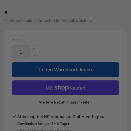
6
* Internationale Lieferzeiten können abweichen.
Anzahl
Erhöhe
die
Verringere
Menge
die
für
In den Warenkorb legen
Menge
KW
für
DDC
KW
-
DDC
Plug
-
&amp;
Plug
Weitere Bezahlmöglichkeiten
Play
&amp;
Gewindefahrwerk
Play
Abholung bei
HPerformance GmbH
verfügbar
inox
Gewindefahrwerk
Gewöhnlich fertig in 2 - 4 Tagen
für
inox
Audi