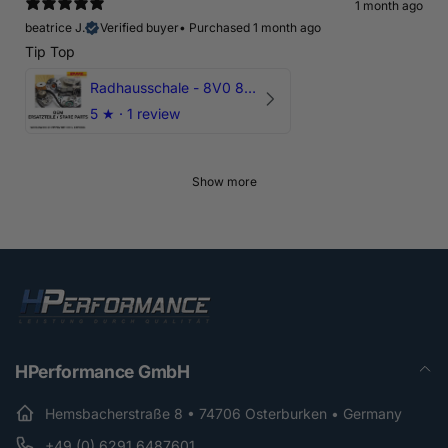
1 month ago
beatrice J.
Verified buyer
•
Purchased 1 month ago
Tip Top
Radhausschale - 8V0 821 191 C - Original Ersatzteil für Audi RS3 Sportback
5
★ ·
1 review
Show more
HPerformance GmbH
Hemsbacherstraße 8 • 74706 Osterburken • Germany
+49 (0) 6291 6487601