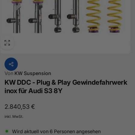
Von
KW Suspension
KW DDC - Plug & Play Gewindefahrwerk
inox für Audi S3 8Y
Normaler
2.840,53 €
Preis
inkl. MwSt.
Wird aktuell von
6
Personen angesehen