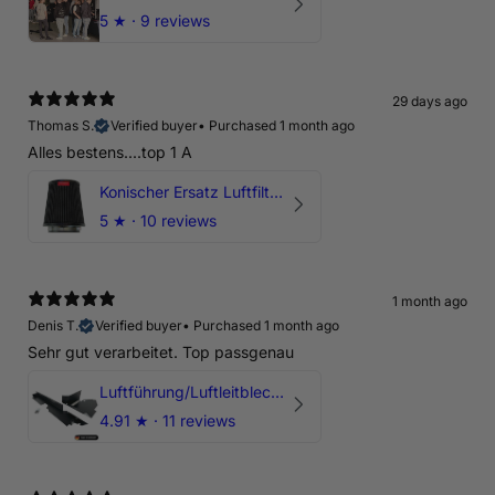
5
★ ·
9 reviews
29 days ago
Thomas S.
Verified buyer
•
Purchased 1 month ago
Alles bestens....top 1 A
Konischer Ersatz Luftfilter Pilz - 4" & 5" Offene Ansaugung
5
★ ·
10 reviews
1 month ago
Denis T.
Verified buyer
•
Purchased 1 month ago
Sehr gut verarbeitet. Top passgenau
Luftführung/Luftleitblech 5" 125mm offene Ansaugung HPerformance
4.91
★ ·
11 reviews