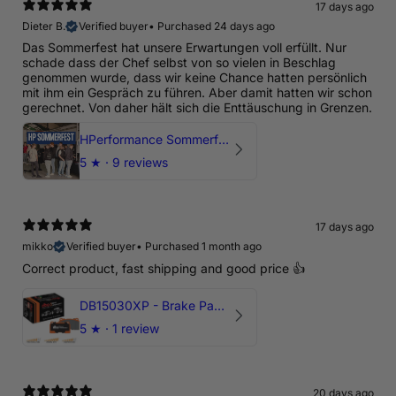
17 days ago
Dieter B.
Verified buyer
•
Purchased 24 days ago
Das Sommerfest hat unsere Erwartungen voll erfüllt. Nur
schade dass der Chef selbst von so vielen in Beschlag
genommen wurde, dass wir keine Chance hatten persönlich
mit ihm ein Gespräch zu führen. Aber damit hatten wir schon
gerechnet. Von daher hält sich die Enttäuschung in Grenzen.
HPerformance Sommerfest 2026
5
★ ·
9 reviews
17 days ago
mikko
Verified buyer
•
Purchased 1 month ago
Correct product, fast shipping and good price 👍
DB15030XP - Brake Pads Xtreme Performance | Front Axle
5
★ ·
1 review
20 days ago