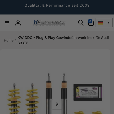
Direkt
zum
Qualittät & Performance seit 2009
Inhalt
0
0
Artikel
Einloggen
KW DDC - Plug & Play Gewindefahrwerk inox für Audi
Home
S3 8Y
ktinformationen
gen