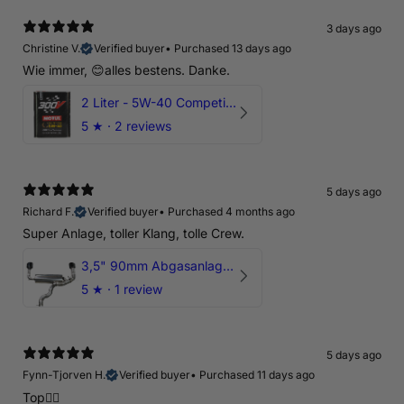
3 days ago
Christine V.
Verified buyer
•
Purchased 13 days ago
Wie immer, 😊alles bestens. Danke.
2 Liter - 5W-40 Competition 300V Motul Motoröl
5
★ ·
2 reviews
5 days ago
Richard F.
Verified buyer
•
Purchased 4 months ago
Super Anlage, toller Klang, tolle Crew.
3,5" 90mm Abgasanlage AUDI RSQ3 DNWA 2.5 TFSI
5
★ ·
1 review
5 days ago
Fynn-Tjorven H.
Verified buyer
•
Purchased 11 days ago
Top👍🏼