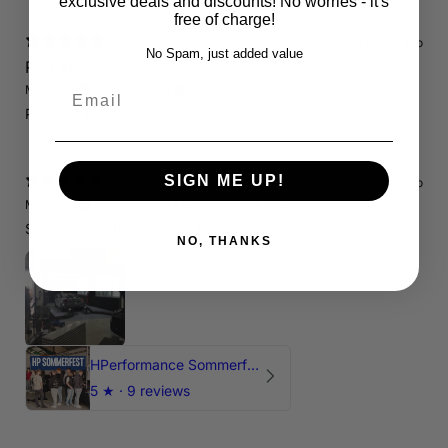
exclusive deals and discounts! No worries - it's
free of charge!
13 days ago
No Spam, just added value
RS3 8P
Email
Marcin J.
Verified buyer
Store review
Polecam !
SIGN ME UP!
13 days ago
Marcin J.
Verified buyer
•
Purchased 24 days ago
Świetnie spedzony czas , Pozdrawiam
NO, THANKS
HPerformance Sommerfest 2026
5
★ ·
9 reviews