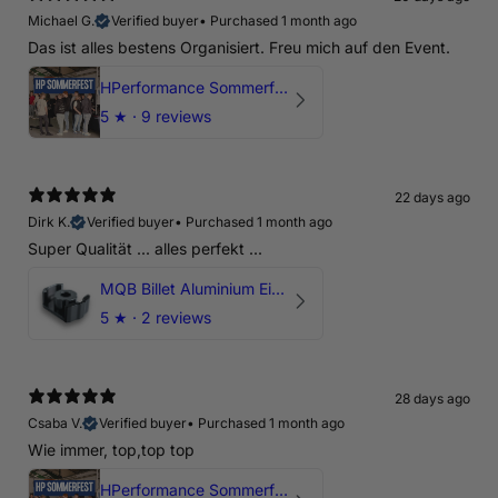
Michael G.
Verified buyer
•
Purchased 1 month ago
Das ist alles bestens Organisiert. Freu mich auf den Event.
HPerformance Sommerfest 2026
5
★ ·
9 reviews
22 days ago
Dirk K.
Verified buyer
•
Purchased 1 month ago
Super Qualität ... alles perfekt ...
MQB Billet Aluminium Einsatz Drehmomentstütze - DOGBONE für Audi RS3, TTRS, RSQ3
5
★ ·
2 reviews
28 days ago
Csaba V.
Verified buyer
•
Purchased 1 month ago
Wie immer, top,top top
HPerformance Sommerfest 2026