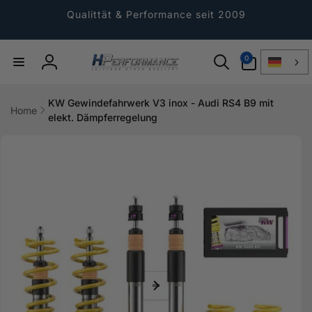
Direkt
zum
Qualittät & Performance seit 2009
Inhalt
0
0
Artikel
Einloggen
KW Gewindefahrwerk V3 inox - Audi RS4 B9 mit
Home
elekt. Dämpferregelung
ktinformationen
gen