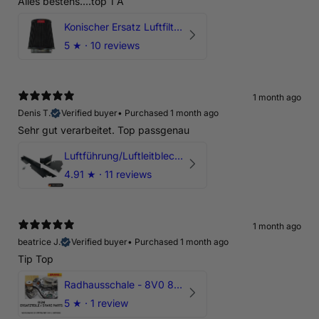
Alles bestens....top 1 A
Konischer Ersatz Luftfilter Pilz - 4" & 5" Offene Ansaugung
5
★ ·
10 reviews
1 month ago
Denis T.
Verified buyer
•
Purchased 1 month ago
Sehr gut verarbeitet. Top passgenau
Luftführung/Luftleitblech 5" 125mm offene Ansaugung HPerformance
4.91
★ ·
11 reviews
1 month ago
beatrice J.
Verified buyer
•
Purchased 1 month ago
Tip Top
Radhausschale - 8V0 821 191 C - Original Ersatzteil für Audi RS3 Sportback
5
★ ·
1 review