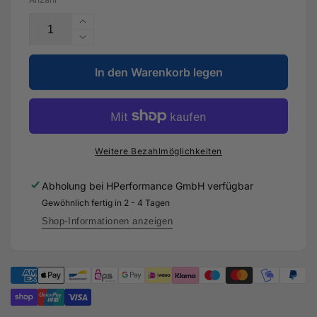
Erhöhe
die
Verringere
Menge
die
für
In den Warenkorb legen
Menge
KW
für
Gewindefahrwerk
KW
V3
Gewindefahrwerk
inox
V3
-
inox
Weitere Bezahlmöglichkeiten
Audi
-
RS4
Audi
Abholung bei
HPerformance GmbH
verfügbar
B9
RS4
Gewöhnlich fertig in 2 - 4 Tagen
mit
B9
elekt.
mit
Shop-Informationen anzeigen
Dämpferregelung
elekt.
Dämpferregelung