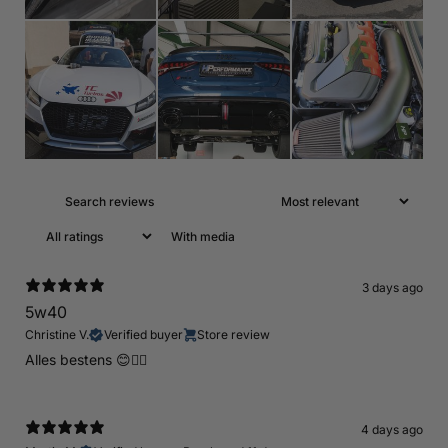
With media
3 days ago
5w40
Christine V.
Verified buyer
Store review
Alles bestens 😊👍🏻
4 days ago