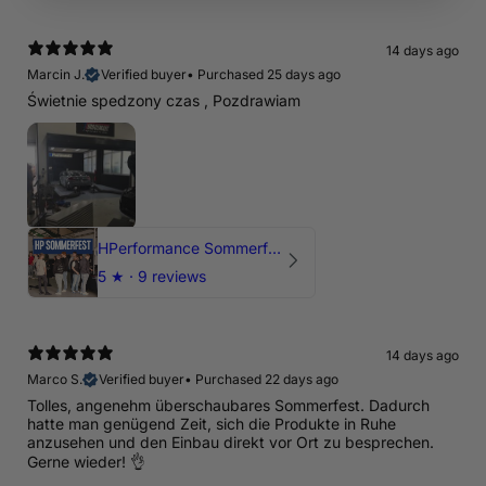
14 days ago
Marcin J.
Verified buyer
•
Purchased 25 days ago
Świetnie spedzony czas , Pozdrawiam
HPerformance Sommerfest 2026
5
★ ·
9 reviews
14 days ago
Marco S.
Verified buyer
•
Purchased 22 days ago
Tolles, angenehm überschaubares Sommerfest. Dadurch
hatte man genügend Zeit, sich die Produkte in Ruhe
anzusehen und den Einbau direkt vor Ort zu besprechen.
Gerne wieder! 👌