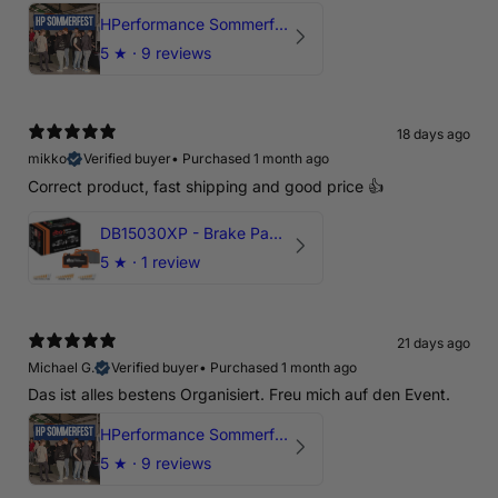
HPerformance Sommerfest 2026
5
★ ·
9 reviews
18 days ago
mikko
Verified buyer
•
Purchased 1 month ago
Correct product, fast shipping and good price 👍
DB15030XP - Brake Pads Xtreme Performance | Front Axle
5
★ ·
1 review
21 days ago
Michael G.
Verified buyer
•
Purchased 1 month ago
Das ist alles bestens Organisiert. Freu mich auf den Event.
HPerformance Sommerfest 2026
5
★ ·
9 reviews