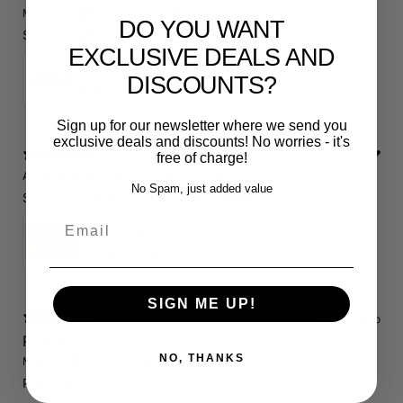
Matthias J.
Verified buyer
•
Purchased 16 days ago
DO YOU WANT
Super Qualität! Einfach schön und dezent.
EXCLUSIVE DEALS AND
RS3 Emblem - 3D Black Edition - Schwarz/Schwarz Logo Modellschriftzug
DISCOUNTS?
5
★ ·
1 review
Sign up for our newsletter where we send you
exclusive deals and discounts! No worries - it's
11 days ago
free of charge!
A.E.
Verified buyer
•
Purchased 18 days ago
No Spam, just added value
Schnelle Lieferung. Alles wie beschrieben. Top.
Email
Servicepaket / Inspektionspaket 1 mit Motul 300V 5W40 - 5W50 für alle 2.5 TFSI Modelle
4.71
★ ·
7 reviews
SIGN ME UP!
14 days ago
RS3 8P
NO, THANKS
Marcin J.
Verified buyer
Store review
Polecam !