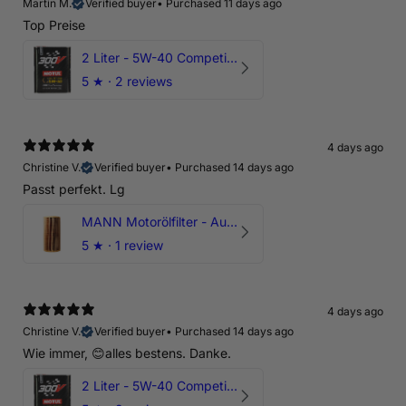
Martin M.
Verified buyer
•
Purchased 11 days ago
Top Preise
2 Liter - 5W-40 Competition 300V Motul Motoröl
5
★ ·
2 reviews
4 days ago
Christine V.
Verified buyer
•
Purchased 14 days ago
Passt perfekt. Lg
MANN Motorölfilter - Audi RS3 TTRS RSQ3 VZ5 - DAZ DNW
5
★ ·
1 review
4 days ago
Christine V.
Verified buyer
•
Purchased 14 days ago
Wie immer, 😊alles bestens. Danke.
2 Liter - 5W-40 Competition 300V Motul Motoröl