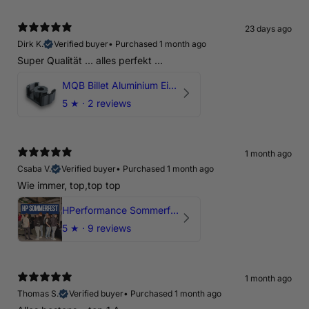
23 days ago
Dirk K.
Verified buyer
•
Purchased 1 month ago
Super Qualität ... alles perfekt ...
MQB Billet Aluminium Einsatz Drehmomentstütze - DOGBONE für Audi RS3, TTRS, RSQ3
5
★ ·
2 reviews
1 month ago
Csaba V.
Verified buyer
•
Purchased 1 month ago
Wie immer, top,top top
HPerformance Sommerfest 2026
5
★ ·
9 reviews
1 month ago
Thomas S.
Verified buyer
•
Purchased 1 month ago