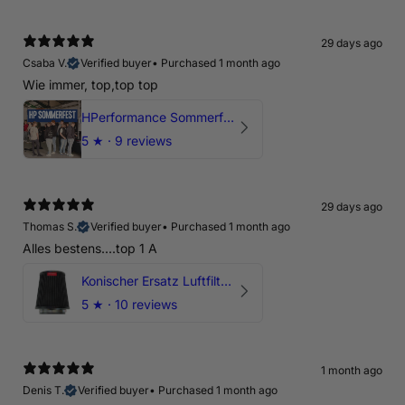
29 days ago
Csaba V.
Verified buyer
•
Purchased 1 month ago
Wie immer, top,top top
HPerformance Sommerfest 2026
5
★ ·
9 reviews
29 days ago
Thomas S.
Verified buyer
•
Purchased 1 month ago
Alles bestens....top 1 A
Konischer Ersatz Luftfilter Pilz - 4" & 5" Offene Ansaugung
5
★ ·
10 reviews
1 month ago
Denis T.
Verified buyer
•
Purchased 1 month ago