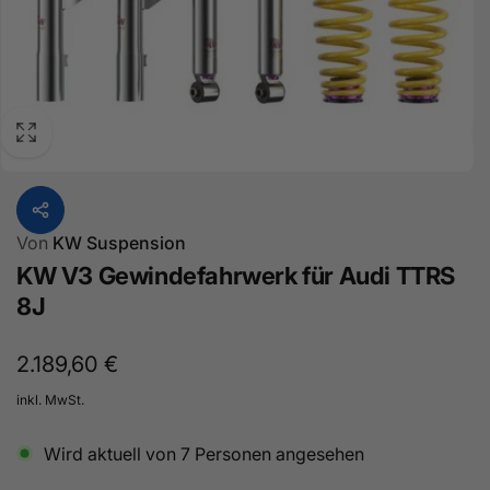
Von
KW Suspension
KW V3 Gewindefahrwerk für Audi TTRS
8J
Normaler
2.189,60 €
Preis
inkl. MwSt.
Wird aktuell von
7
Personen angesehen