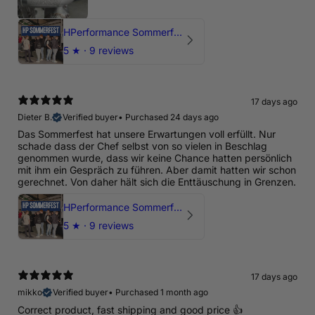
HPerformance Sommerfest 2026
5
★ ·
9 reviews
17 days ago
Dieter B.
Verified buyer
•
Purchased 24 days ago
Das Sommerfest hat unsere Erwartungen voll erfüllt. Nur
schade dass der Chef selbst von so vielen in Beschlag
genommen wurde, dass wir keine Chance hatten persönlich
mit ihm ein Gespräch zu führen. Aber damit hatten wir schon
gerechnet. Von daher hält sich die Enttäuschung in Grenzen.
HPerformance Sommerfest 2026
5
★ ·
9 reviews
17 days ago
mikko
Verified buyer
•
Purchased 1 month ago
Correct product, fast shipping and good price 👍