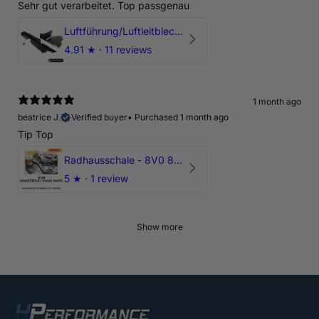
Sehr gut verarbeitet. Top passgenau
Luftführung/Luftleitblech 5" 125mm offene Ansaugung HPerformance
4.91
★ ·
11 reviews
1 month ago
beatrice J.
Verified buyer
•
Purchased 1 month ago
Tip Top
Radhausschale - 8V0 821 191 C - Original Ersatzteil für Audi RS3 Sportback
5
★ ·
1 review
Show more