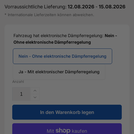
Vorraussichtliche Lieferung:
12.08.2026
-
15.08.2026
* Internationale Lieferzeiten können abweichen.
Fahrzeug hat elektronische Dämpferregelung:
Nein -
Ohne elektronische Dämpferregelung
Nein - Ohne elektronische Dämpferregelung
Ja - Mit elektronischer Dämpferregelung
Anzahl
Erhöhe
die
Verringere
Menge
die
für
In den Warenkorb legen
Menge
KW
für
V3
KW
Gewindefahrwerk
V3