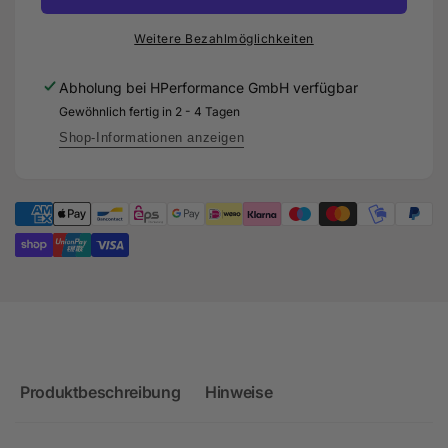
für
Gewindefahrwerk
Audi
für
Weitere Bezahlmöglichkeiten
TTRS
Audi
8J
TTRS
Abholung bei
HPerformance GmbH
verfügbar
8J
Gewöhnlich fertig in 2 - 4 Tagen
Shop-Informationen anzeigen
Produktbeschreibung
Hinweise