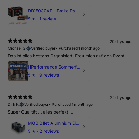
DB15030XP - Brake Pads Xtreme Performance | Front Axle
5
★ ·
1 review
20 days ago
Michael G.
Verified buyer
•
Purchased 1 month ago
Das ist alles bestens Organisiert. Freu mich auf den Event.
HPerformance Sommerfest 2026
5
★ ·
9 reviews
22 days ago
Dirk K.
Verified buyer
•
Purchased 1 month ago
Super Qualität ... alles perfekt ...
MQB Billet Aluminium Einsatz Drehmomentstütze - DOGBONE für Audi RS3, TTRS, RSQ3
5
★ ·
2 reviews