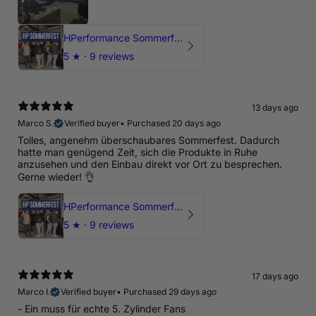
HPerformance Sommerfest 2026
5
★ ·
9 reviews
13 days ago
Marco S.
Verified buyer
•
Purchased 20 days ago
Tolles, angenehm überschaubares Sommerfest. Dadurch
hatte man genügend Zeit, sich die Produkte in Ruhe
anzusehen und den Einbau direkt vor Ort zu besprechen.
Gerne wieder! 👌
HPerformance Sommerfest 2026
5
★ ·
9 reviews
17 days ago
Marco I.
Verified buyer
•
Purchased 29 days ago
- Ein muss für echte 5. Zylinder Fans