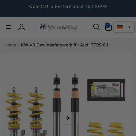
Direkt
zum
Qualittät & Performance seit 2009
Inhalt
0
0
Artikel
Einloggen
Home
KW V3 Gewindefahrwerk für Audi TTRS 8J
ktinformationen
gen