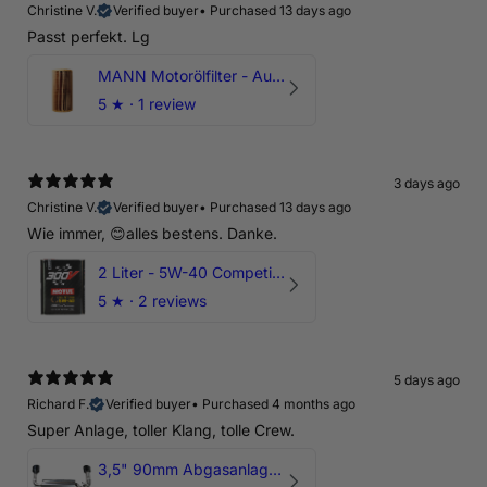
Christine V.
Verified buyer
•
Purchased 13 days ago
Passt perfekt. Lg
MANN Motorölfilter - Audi RS3 TTRS RSQ3 VZ5 - DAZ DNW
5
★ ·
1 review
3 days ago
Christine V.
Verified buyer
•
Purchased 13 days ago
Wie immer, 😊alles bestens. Danke.
2 Liter - 5W-40 Competition 300V Motul Motoröl
5
★ ·
2 reviews
5 days ago
Richard F.
Verified buyer
•
Purchased 4 months ago
Super Anlage, toller Klang, tolle Crew.
3,5" 90mm Abgasanlage AUDI RSQ3 DNWA 2.5 TFSI