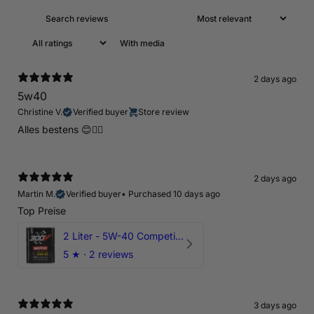
With media
2 days ago
5w40
Christine V.
Verified buyer
Store review
Alles bestens 😊👍🏻
2 days ago
Martin M.
Verified buyer
•
Purchased 10 days ago
Top Preise
2 Liter - 5W-40 Competition 300V Motul Motoröl
5
★ ·
2 reviews
3 days ago