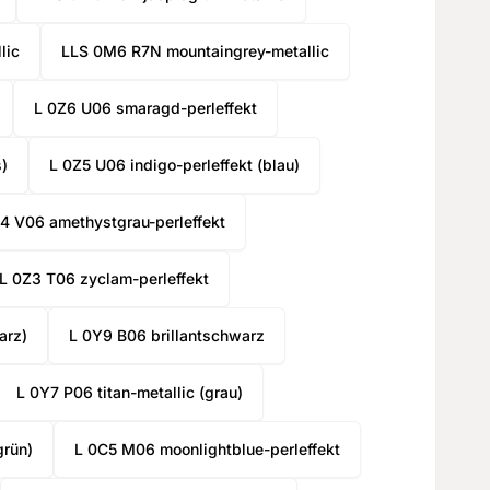
lic
LLS 0M6 R7N mountaingrey-metallic
L 0Z6 U06 smaragd-perleffekt
)
L 0Z5 U06 indigo-perleffekt (blau)
4 V06 amethystgrau-perleffekt
ntdown ends in:
0
L 0Z3 T06 zyclam-perleffekt
onds
arz)
L 0Y9 B06 brillantschwarz
EXCLUSIVE
ISCOUNTS?
L 0Y7 P06 titan-metallic (grau)
r where we send you
grün)
L 0C5 M06 moonlightblue-perleffekt
s! No worries - it's
rge!