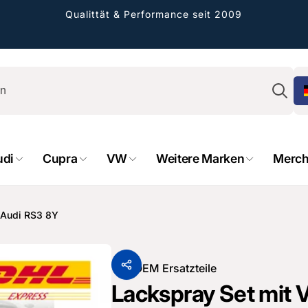
Qualittät & Performance seit 2009
Su
udi
Cupra
VW
Weitere Marken
Merch
rformance GmbH
r Audi RS3 8Y
holung verfügbar, gewöhnlich fertig in 2
4 tagen
cher Straße 8
Von
OEM Ersatzteile
sterburken
Lackspray Set mit Va
land
16487601