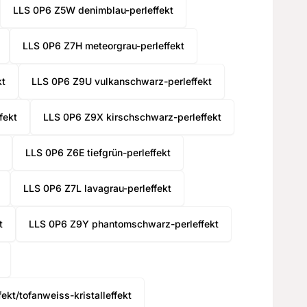
LLS 0P6 Z5W denimblau-perleffekt
ed value
LLS 0P6 Z7H meteorgrau-perleffekt
kt
LLS 0P6 Z9U vulkanschwarz-perleffekt
UP!
fekt
LLS 0P6 Z9X kirschschwarz-perleffekt
KS
LLS 0P6 Z6E tiefgrün-perleffekt
LLS 0P6 Z7L lavagrau-perleffekt
t
LLS 0P6 Z9Y phantomschwarz-perleffekt
kt/tofanweiss-kristalleffekt