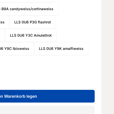
 B9A candyweiss/cortinaweiss
iss
LLS 0U6 P3G flashrot
b
LLS 0U6 Y3C Amulettrot
U6 Y9C Ibisweiss
LLS 0U6 Y9K amalfiweiss
en Warenkorb legen