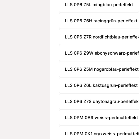
LLS 0P6 Z5L mingblau-perleffekt
No Spam, just add
Email
LLS 0P6 Z6H racinggrün-perleffekt
LLS 0P6 Z7R nordlichtblau-perleffe
SIGN ME 
LLS 0P6 Z9W ebonyschwarz-perlef
NO, THAN
LLS 0P6 Z5M nogaroblau-perleffekt
LLS 0P6 Z6L kaktusgrün-perleffekt
LLS 0P6 Z7S daytonagrau-perleffek
LLS 0PM 0A9 weiss-perlmutteffekt
LLS 0PM 0K1 oryxweiss-perlmutteffe