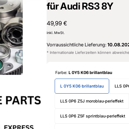
für Audi RS3 8Y
Normaler
49,99 €
Preis
inkl. MwSt.
Vorraussichtliche Lieferung:
10.08.20
* Internationale Lieferzeiten können abweich
Farbe:
L 0Y5 K06 brillantblau
L 0Y5 K06 brillantblau
LLS 0P6
LLS 0P6 Z5J moroblau-perleffekt
LLS 0P6 Z5F sprintblau-perleffekt