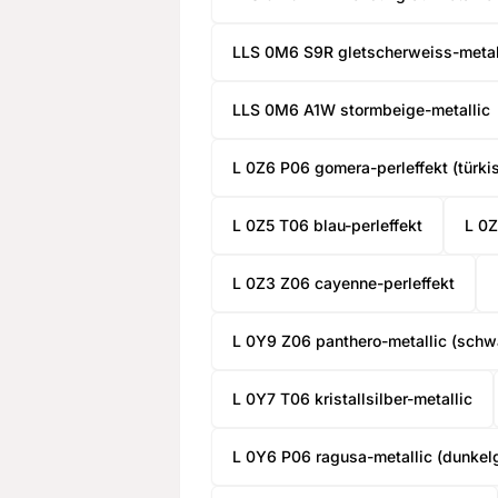
LLS 0M6 S9R gletscherweiss-metal
LLS 0M6 A1W stormbeige-metallic
L 0Z6 P06 gomera-perleffekt (türkis
L 0Z5 T06 blau-perleffekt
L 0Z
2
:
Cou
0
02
:
0
L 0Z3 Z06 cayenne-perleffekt
minutes
sec
L 0Y9 Z06 panthero-metallic (schw
DO YOU WANT 
DEALS AND D
L 0Y7 T06 kristallsilber-metallic
Sign up for our newslette
L 0Y6 P06 ragusa-metallic (dunkel
exclusive deals and discount
free of cha