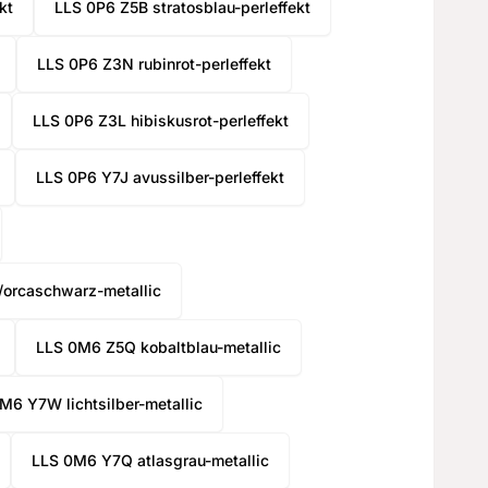
kt
LLS 0P6 Z5B stratosblau-perleffekt
LLS 0P6 Z3N rubinrot-perleffekt
LLS 0P6 Z3L hibiskusrot-perleffekt
LLS 0P6 Y7J avussilber-perleffekt
/orcaschwarz-metallic
LLS 0M6 Z5Q kobaltblau-metallic
M6 Y7W lichtsilber-metallic
LLS 0M6 Y7Q atlasgrau-metallic