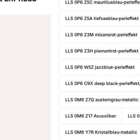
LLS 0P6 Z5C mauritiusblau-perleffe
LLS 0P6 Z5A tiefseeblau-perleffekt
LLS 0P6 Z3M misanorot-perleffekt
LLS 0P6 Z3H piemontrot-perleffekt
LLS 0P6 W5Z jazzblue-perleffekt
LLS 0P6 C9X deep black-perleffekt
LLS 0M6 Z7Q austerngrau-metallic
LLS 0M6 Z17 Avussilber
LLS 0
LLS 0M6 Y7R Kristallblau-metallic