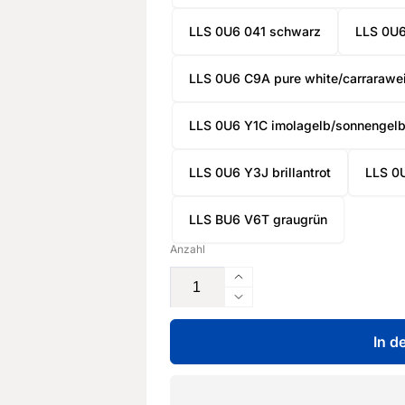
LLS 0U6 041 schwarz
LLS 0U6
LLS 0U6 C9A pure white/carrarawe
LLS 0U6 Y1C imolagelb/sonnengel
LLS 0U6 Y3J brillantrot
LLS 0
LLS BU6 V6T graugrün
Anzahl
Erhöhe
die
Verringere
Menge
die
für
In d
Menge
Lackspray
für
Set
Lackspray
mit
Set