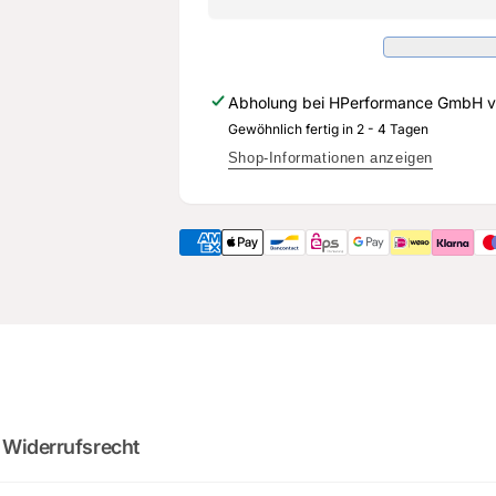
Variation
mit
-
Variation
Original
-
Ersatzteil
Original
Abholung bei
HPerformance GmbH
v
für
Ersatzteil
Audi
Gewöhnlich fertig in 2 - 4 Tagen
für
RS3
Audi
Shop-Informationen anzeigen
8Y
RS3
8Y
 Widerrufsrecht