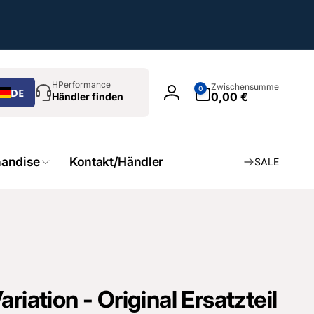
chen
0
HPerformance
Zwischensumme
0
DE
Artikel
0,00 €
Händler finden
Einloggen
andise
Kontakt/Händler
SALE
riation - Original Ersatzteil