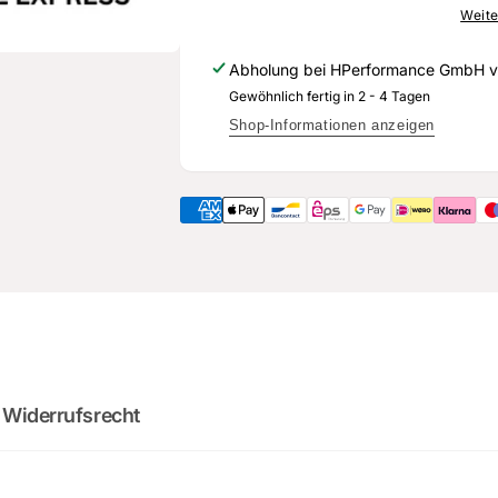
674
145
Weite
E
674
-
E
Abholung bei
HPerformance GmbH
v
Original
-
Gewöhnlich fertig in 2 - 4 Tagen
Ersatzteil
Original
für
Ersatzteil
Shop-Informationen anzeigen
Audi
für
RS3
Audi
Sportback
RS3
Sportback
2
:
Cou
0
02
:
0
minutes
sec
 Widerrufsrecht
DO YOU WANT 
DEALS AND D