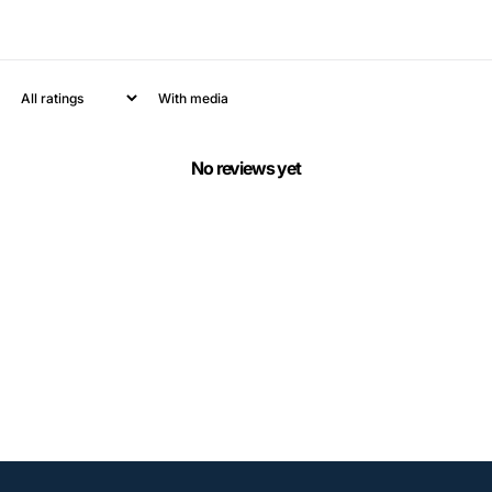
With media
No reviews yet