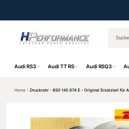
Direkt
zum
Inhalt
Audi RS3
Audi TT RS
Audi RSQ3
A
HPe
Ab
Home
Druckrohr - 8S0 145 674 E - Original Ersatzteil für
- 
Zu
Hemsba
Produktinformationen
74706 O
springen
Deutsch
+49629