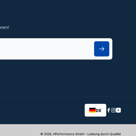
onen!
DE
Facebook
Instagram
YouTub
© 2026,
HPerformance GmbH
- Leistung durch Qualität