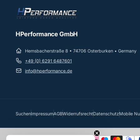
HPerformance GmbH
Hemsbacherstraße 8 • 74706 Osterburken • Germany
+49 (0) 6291 6487601
info@hperformance.de
Suchen
Impressum
AGB
Widerrufsrecht
Datenschutz
Mobile N