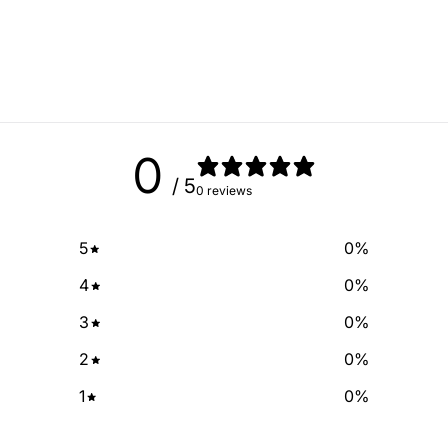
Sign up for our newslette
exclusive deals and discount
free of cha
No Spam, just add
Email
0
/ 5
0 reviews
SIGN ME 
5
0
%
NO, THAN
4
0
%
3
0
%
2
0
%
1
0
%