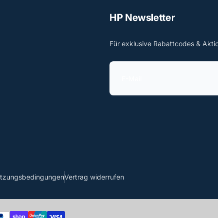
HP Newsletter
Für exklusive Rabattcodes & Akti
E
-
M
a
i
l
utzungsbedingungen
Vertrag widerrufen