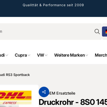
Qualittät & Performance seit 2009
Su
udi
Cupra
VW
Weitere Marken
Merch
rformance GmbH
holung verfügbar, gewöhnlich fertig in 2
 Audi RS3 Sportback
4 tagen
cher Straße 8
sterburken
Von
OEM Ersatzteile
land
Druckrohr - 8S0 145 
16487601