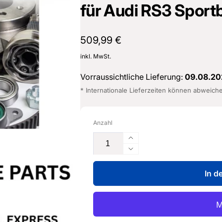
für Audi RS3 Sport
Normaler
509,99 €
Preis
inkl. MwSt.
Vorraussichtliche Lieferung:
09.08.20
* Internationale Lieferzeiten können abweich
Anzahl
Erhöhe
die
Verringere
Menge
die
für
In d
Menge
Druckrohr
für
-
Druckrohr
8S0
-
145
8S0