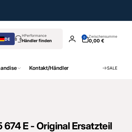
chen
0
HPerformance
Zwischensumme
0
DE
Artikel
0,00 €
Händler finden
Einloggen
andise
Kontakt/Händler
SALE
674 E - Original Ersatzteil