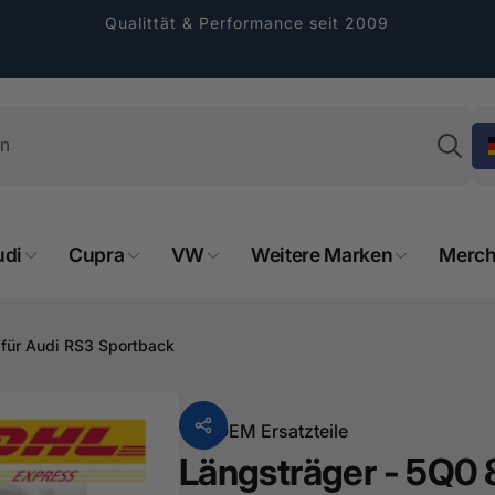
Qualittät & Performance seit 2009
Su
udi
Cupra
VW
Weitere Marken
Merch
rformance GmbH
holung verfügbar, gewöhnlich fertig in 2
 für Audi RS3 Sportback
4 tagen
cher Straße 8
sterburken
Von
OEM Ersatzteile
land
Längsträger - 5Q0 
16487601