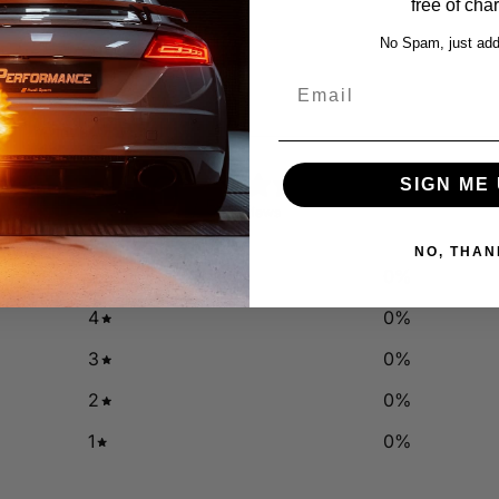
free of cha
No Spam, just add
Email
0
SIGN ME 
/ 5
0 reviews
NO, THAN
5
0
%
4
0
%
3
0
%
2
0
%
1
0
%