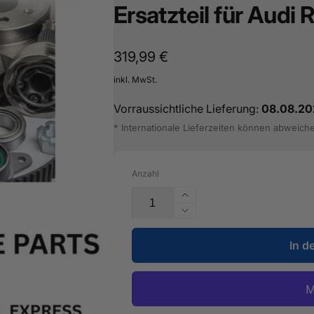
Ersatzteil für Audi
Normaler
319,99 €
Preis
inkl. MwSt.
Vorraussichtliche Lieferung:
08.08.20
* Internationale Lieferzeiten können abweich
Anzahl
Erhöhe
die
Verringere
Menge
die
für
In d
Menge
Längsträger
für
-
Längsträger
5Q0
-
803
5Q0