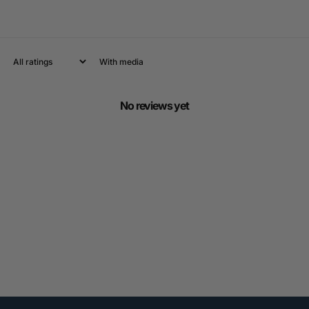
With media
No reviews yet