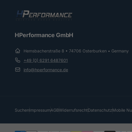
HPerformance GmbH
Hemsbacherstraße 8 • 74706 Osterburken • Germany
+49 (0) 6291 6487601
info@hperformance.de
Suchen
Impressum
AGB
Widerrufsrecht
Datenschutz
Mobile N