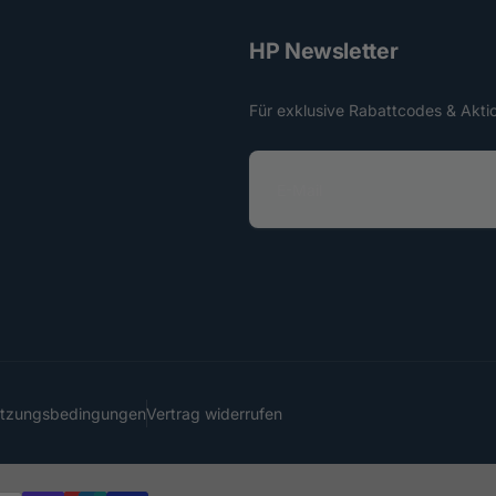
HP Newsletter
Für exklusive Rabattcodes & Akti
E
-
M
a
i
l
utzungsbedingungen
Vertrag widerrufen