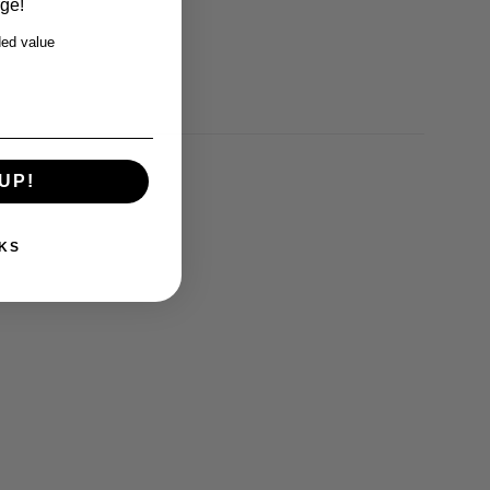
rge!
ed value
UP!
KS