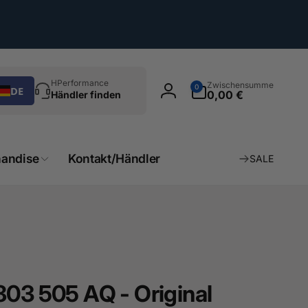
chen
0
HPerformance
Zwischensumme
0
DE
Artikel
0,00 €
Händler finden
Einloggen
andise
Kontakt/Händler
SALE
803 505 AQ - Original